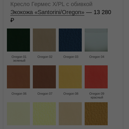
Кресло Гермес X/PL с обивкой
Экокожа «Santorini/Oregon»
— 13 280
Oregon 01
Oregon 02
Oregon 03
Oregon 04
зеленый
Oregon 06
Oregon 07
Oregon 08
Oregon 09
красный