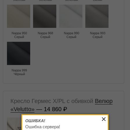
Nappa 950
Nappa 968
Nappa 990
Nappa 993
Серый
Серый
Серый
Серый
Nappa 999
Чёрный
Кресло Гермес X/PL с обивкой
Велюр
«Velutto»
— 14 860
ОШИБКА!
Ошибка сервера!