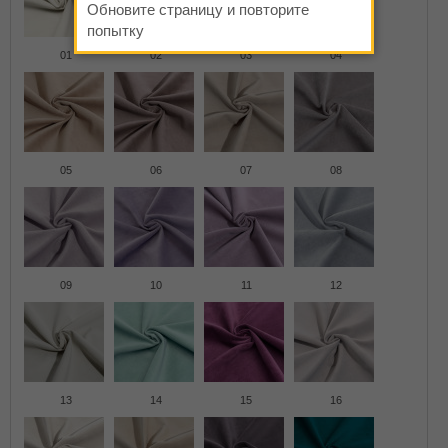
Обновите страницу и повторите
попытку
01
02
03
04
05
06
07
08
09
10
11
12
13
14
15
16