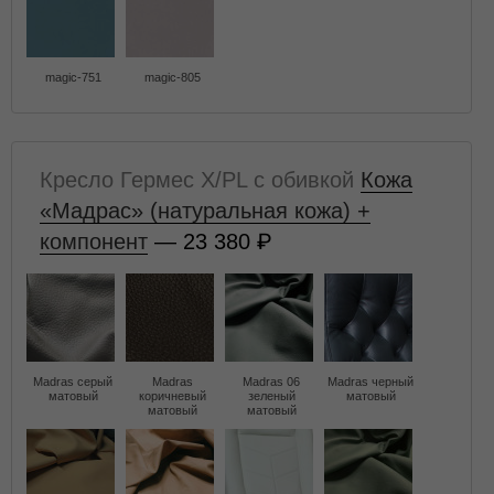
magic-751
magic-805
Кресло Гермес X/PL с обивкой
Кожа
«Мадрас» (натуральная кожа) +
компонент
— 23 380
Madras серый
Madras
Madras 06
Madras черный
матовый
коричневый
зеленый
матовый
матовый
матовый