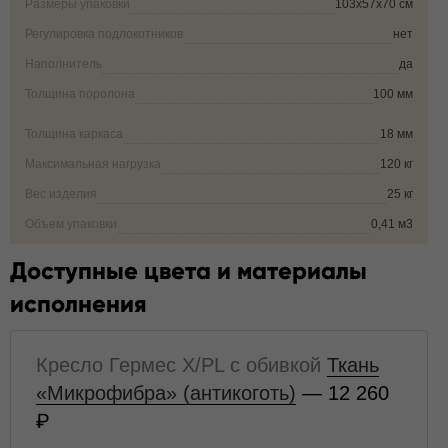
Размеры упаковки
103х57х70 см
Регулировка подлокотников
нет
Наполнитель
да
Толщина поролона
100 мм
Толщина каркаса
18 мм
Максимальная нагрузка
120 кг
Вес изделия
25 кг
Объем упаковки
0,41 м3
Доступные цвета и материалы
исполнения
Кресло Гермес X/PL с обивкой
Ткань
«Микрофибра» (антикоготь)
— 12 260