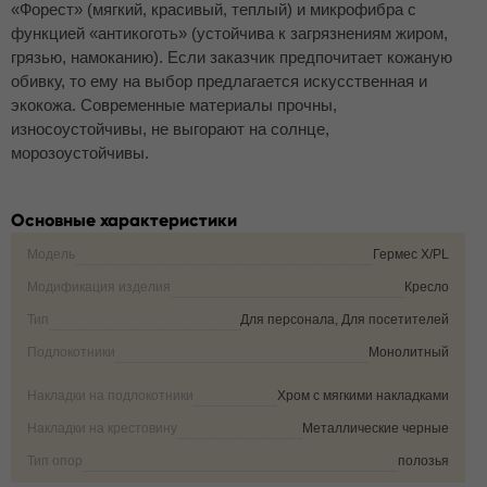
«Форест» (мягкий, красивый, теплый) и микрофибра с
функцией «антикоготь» (устойчива к загрязнениям жиром,
грязью, намоканию). Если заказчик предпочитает кожаную
обивку, то ему на выбор предлагается искусственная и
экокожа. Современные материалы прочны,
износоустойчивы, не выгорают на солнце,
морозоустойчивы.
Основные характеристики
Модель
Гермес X/PL
Модификация изделия
Кресло
Тип
Для персонала, Для посетителей
Подлокотники
Монолитный
Накладки на подлокотники
Хром с мягкими накладками
Накладки на крестовину
Металлические черные
Тип опор
полозья