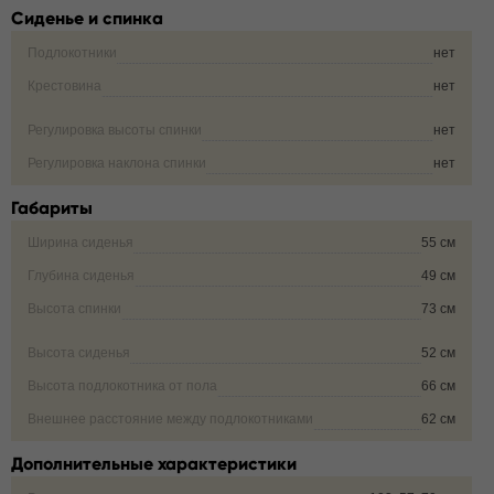
Сиденье и спинка
Подлокотники
нет
Крестовина
нет
Регулировка высоты спинки
нет
Регулировка наклона спинки
нет
Габариты
Ширина сиденья
55 см
Глубина сиденья
49 см
Высота спинки
73 см
Высота сиденья
52 см
Высота подлокотника от пола
66 см
Внешнее расстояние между подлокотниками
62 см
Дополнительные характеристики