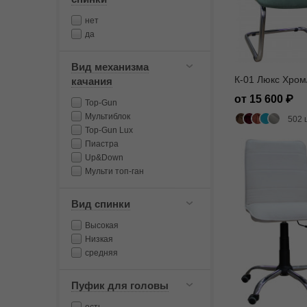
нет
да
Вид механизма
К-01 Люкс Хром
качания
от 15 600
Top-Gun
Мультиблок
502 
Top-Gun Lux
Пиастра
Up&Down
Мульти топ-ган
Вид спинки
Высокая
Низкая
средняя
Пуфик для головы