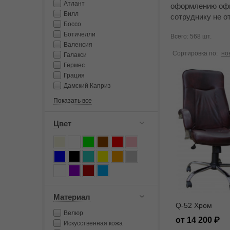
Атлант
оформлению офи
Билл
сотруднику не о
Боссо
Ботичелли
Всего: 568 шт.
Валенсия
Сортировка по:
но
Галакси
Гермес
Грация
Дамский Каприз
Показать все
Цвет
Материал
Q-52 Хром
Велюр
от 14 200
Искусственная кожа