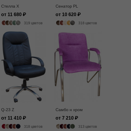
Стелла X
Сенатор PL
от 11 680
от 10 620
319 цветов
318 цветов
Q-23 Z
Самбо н хром
от 11 410
от 7 210
318 цветов
313 цветов