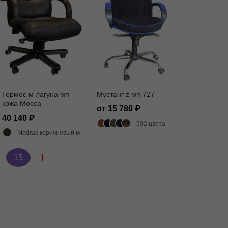
Гермес м лагуна мп
Мустанг z мп 727
кожа Mocca
от 15 780
40 140
502 цвета
Madras коричневый матовый
15
⟩