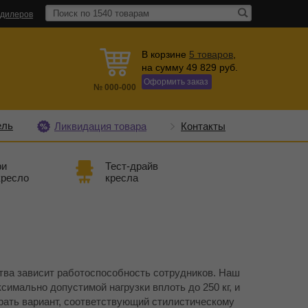
 дилеров
В корзине
5
товаров
,
на сумму
49 829
руб.
Оформить заказ
№
000-000
ель
Ликвидация товара
Контакты
ри
Тест-драйв
кресло
кресла
ства зависит работоспособность сотрудников. Наш
имально допустимой нагрузки вплоть до 250 кг, и
рать вариант, соответствующий стилистическому