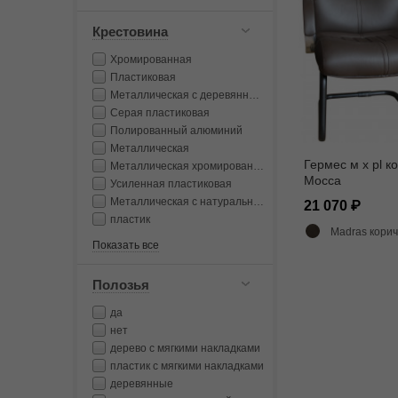
Крестовина
Хромированная
Пластиковая
Металлическая с деревянными накладками
Серая пластиковая
Полированный алюминий
Металлическая
Гермес м х pl к
Металлическая хромированная
Mocca
Усиленная пластиковая
Металлическая с натуральным лакированным деревом
21 070
пластик
Madras коричнев
Показать все
Полозья
да
нет
дерево с мягкими накладками
пластик с мягкими накладками
деревянные