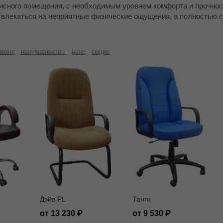
сного помещения, с необходимым уровнем комфорта и прочност
твлекаться на неприятные физические ощущения, а полностью с
визне
популярности ↓
цене
скидке
Дэйв PL
Танго
от 13 230
от 9 530