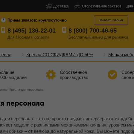
Доставка
Отслеживание заказов
Для
Прием заказов:
круглосуточно
Заказать звонок
8 (495) 136-22-01
8 (800) 700-46-65
Для Москвы и области
Бесплатный
номер
для регионов
ресла
Кресла СО СКИДКАМИ ДО 50%
Мягкая меб
Больше
Собственное
Собе
1000 моделей
производство
свое 
есла
/
Кресла для персонала
ля персонала
для персонала – это не просто предмет интерьера: от их удоб
ючает модели с различными механизмами качания, уровнем макс
ами обивки – от велюра до натуральной кожи. Вы можете подоб