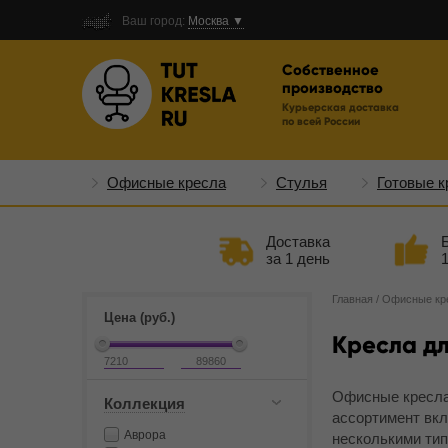
Ваш город:
Москва ▼
Собственное
производство
Курьерская доставка
по всей России
Офисные кресла
Стулья
Готовые к
Доставка
за 1 день
Главная
/
Офисные кр
Цена (руб.)
Кресла д
Офисные кресла 
Коллекция
ассортимент вкл
Аврора
несколькими тип