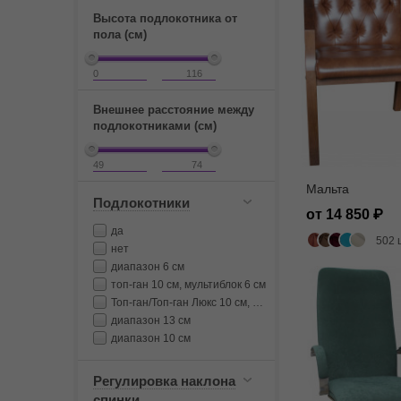
Высота подлокотника от
пола (см)
Внешнее расстояние между
подлокотниками (см)
Мальта
Подлокотники
от 14 850
да
502 
нет
диапазон 6 см
топ-ган 10 см, мультиблок 6 см
Топ-ган/Топ-ган Люкс 10 см, Мультиблок 6 см
диапазон 13 см
диапазон 10 см
Регулировка наклона
спинки