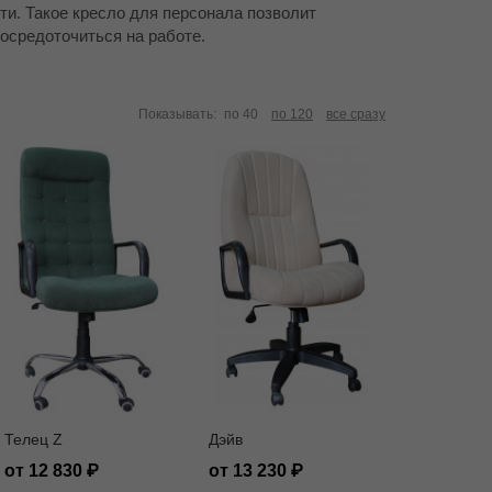
и. Такое кресло для персонала позволит
осредоточиться на работе.
Показывать:
по 40
по 120
все сразу
Телец Z
Дэйв
от 12 830
от 13 230