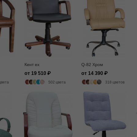
Кент ех
Q-82 Хром
от 19 510
от 14 390
цвета
502 цвета
318 цветов