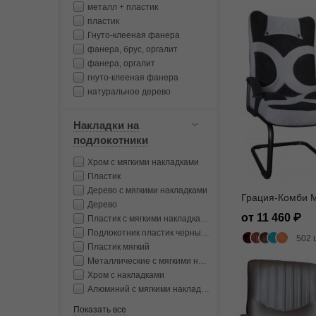
металл + пластик
пластик
Гнуто-клееная фанера
фанера, брус, оргалит
фанера, оргалит
гнуто-клееная фанера
натуральное дерево
Накладки на
подлокотники
Хром с мягкими накладками
Пластик
Дерево с мягкими накладками
Грация-Комби 
Дерево
от 11 460
Пластик с мягкими накладками
Подлокотник пластик черный с мягкой накладкой
502 
Пластик мягкий
Металлические с мягкими накладками
Хром с накладками
Алюминий с мягкими накладками
Показать все