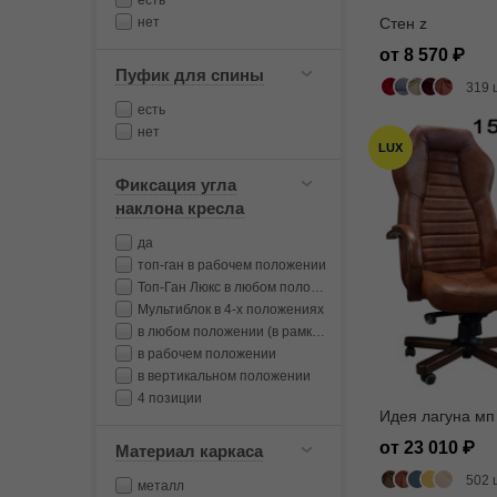
есть
нет
Стен z
от 8 570
Пуфик для спины
319 
есть
нет
LUX
Фиксация угла
наклона кресла
да
топ-ган в рабочем положении
Топ-Ган Люкс в любом положении
Мультиблок в 4-х положениях
в любом положении (в рамках диапазона качания)
в рабочем положении
в вертикальном положении
4 позиции
Идея лагуна мп
от 23 010
Материал каркаса
502 
металл