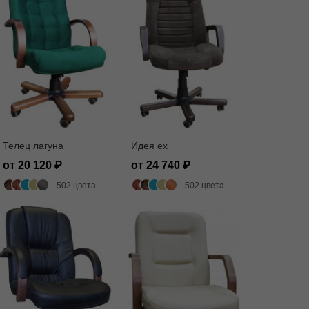
Телец лагуна
Идея ех
от 20 120
от 24 740
502 цвета
502 цвета