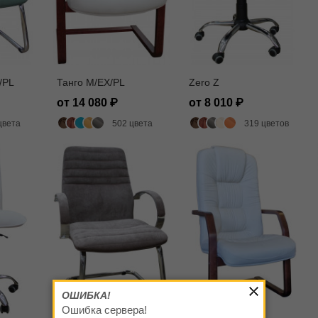
/PL
Танго M/EX/PL
Zero Z
от 14 080
от 8 010
цвета
502 цвета
319 цветов
ОШИБКА!
Ошибка сервера!