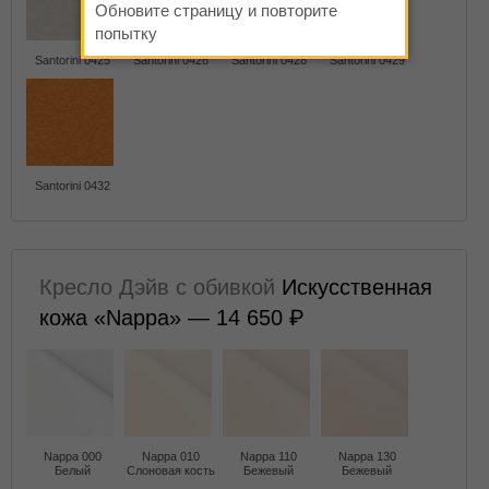
Обновите страницу и повторите
попытку
Santorini 0425
Santorini 0426
Santorini 0428
Santorini 0429
Santorini 0432
Кресло Дэйв с обивкой
Искусственная
кожа «Nappa» — 14 650
Nappa 000
Nappa 010
Nappa 110
Nappa 130
Белый
Слоновая кость
Бежевый
Бежевый