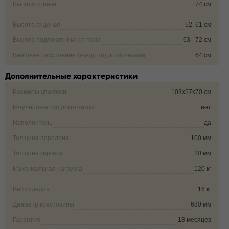
Высота спинки
74 см
Высота сиденья
52, 61 см
Высота подлокотника от пола
63 - 72 см
Внешнее расстояние между подлокотниками
64 см
Дополнительные характеристики
Размеры упаковки
103х57х70 см
Регулировка подлокотников
нет
Наполнитель
да
Толщина поролона
100 мм
Толщина каркаса
20 мм
Максимальная нагрузка
120 кг
Вес изделия
16 кг
Диаметр крестовины
680 мм
Гарантия
18 месяцев