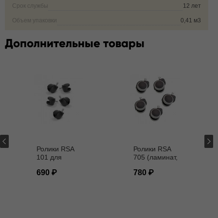
Срок службы
12 лет
Объем упаковки
0,41 м3
Дополнительные товары
Ролики RSA
Ролики RSA
101 для
705 (ламинат,
кресел D - 11
паркет) D - 11
690
780
мм
мм