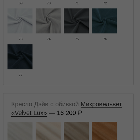
69
70
71
72
73
74
75
76
77
Кресло Дэйв с обивкой
Микровельвет
«Velvet Lux»
— 16 200