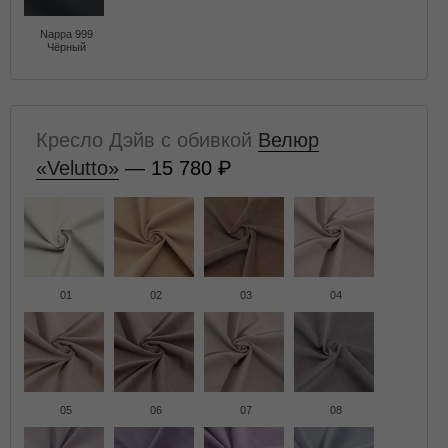
Nappa 999
Чёрный
Кресло Дэйв с обивкой
Велюр
«Velutto»
— 15 780
01
02
03
04
05
06
07
08