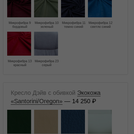
Микрофибра 9
Микрофибра 10
Микрофибра 11
Микрофибра 12
бордовый
зеленый
темно синий
светло синий
Микрофибра 13
Микрофибра 23
красный
серый
Кресло Дэйв с обивкой
Экокожа
«Santorini/Oregon»
— 14 250