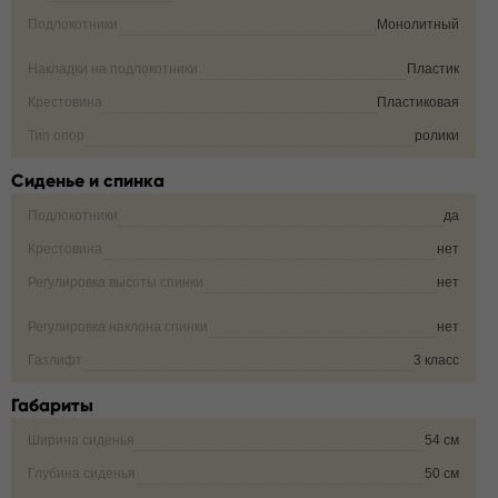
Подлокотники
Монолитный
Накладки на подлокотники
Пластик
Крестовина
Пластиковая
Тип опор
ролики
Сиденье и спинка
Подлокотники
да
Крестовина
нет
Регулировка высоты спинки
нет
Регулировка наклона спинки
нет
Газлифт
3 класс
Габариты
Ширина сиденья
54 см
Глубина сиденья
50 см