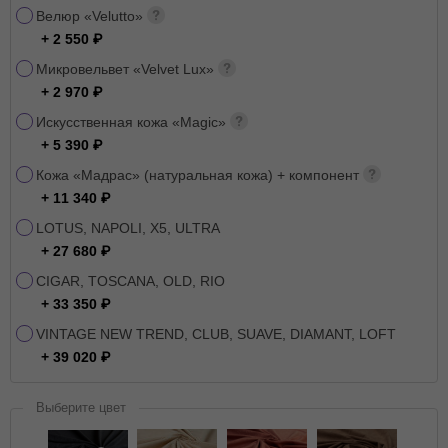
Велюр «Velutto»
+ 2 550
Микровельвет «Velvet Lux»
+ 2 970
Искусственная кожа «Magic»
+ 5 390
Кожа «Мадрас» (натуральная кожа) + компонент
+ 11 340
LOTUS, NAPOLI, X5, ULTRA
+ 27 680
CIGAR, TOSCANA, OLD, RIO
+ 33 350
VINTAGE NEW TREND, CLUB, SUAVE, DIAMANT, LOFT
+ 39 020
Выберите цвет