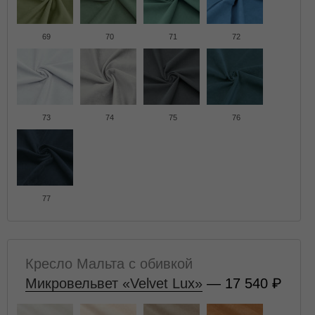
69
70
71
72
73
74
75
76
77
Кресло Мальта с обивкой
Микровельвет «Velvet Lux»
— 17 540