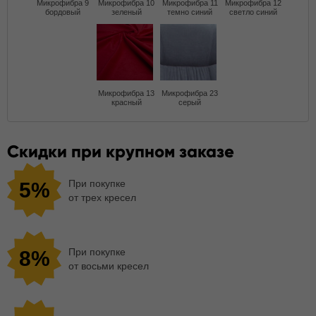
Микрофибра 9
Микрофибра 10
Микрофибра 11
Микрофибра 12
бордовый
зеленый
темно синий
светло синий
Микрофибра 13
Микрофибра 23
красный
серый
Скидки при крупном заказе
При покупке
5%
от трех кресел
При покупке
8%
от восьми кресел