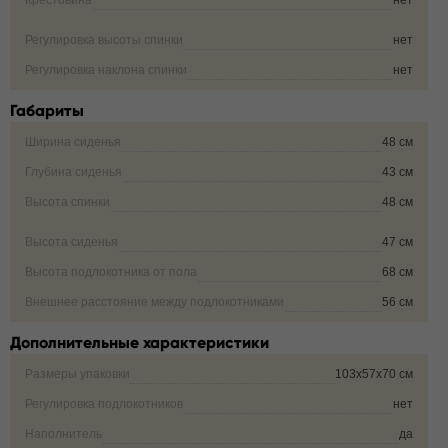
Крестовина
нет
Регулировка высоты спинки
нет
Регулировка наклона спинки
нет
Габариты
Ширина сиденья
48 см
Глубина сиденья
43 см
Высота спинки
48 см
Высота сиденья
47 см
Высота подлокотника от пола
68 см
Внешнее расстояние между подлокотниками
56 см
Дополнительные характеристики
Размеры упаковки
103х57х70 см
Регулировка подлокотников
нет
Наполнитель
да