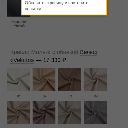
Обновите страницу и повторите
попытку
Nappa 999
Чёрный
Кресло Мальта с обивкой
Велюр
«Velutto»
— 17 330
01
02
03
04