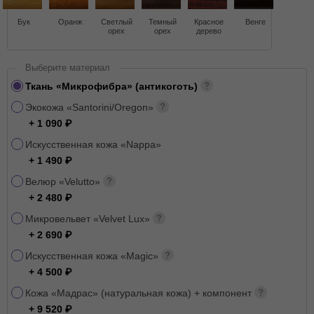
Бук
Оранж
Светлый
Темный
Красное
Венге
орех
орех
дерево
Выберите материал
Ткань «Микрофибра» (антикоготь)
Экокожа «Santorini/Oregon»
+ 1 090
Искусственная кожа «Nappa»
+ 1 490
Велюр «Velutto»
+ 2 480
Микровельвет «Velvet Lux»
+ 2 690
Искусственная кожа «Magic»
+ 4 500
Кожа «Мадрас» (натуральная кожа) + компонент
+ 9 520