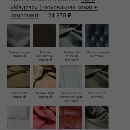
«Мадрас» (натуральная кожа) +
компонент
— 24 370
Madras серый
Madras
Madras 06
Madras черный
матовый
коричневый
зеленый
матовый
матовый
матовый
Madras 26
Madras 1002
Madras 1016
Madras 1021
матовый
матовый
слоновая кость
матовый
матовый