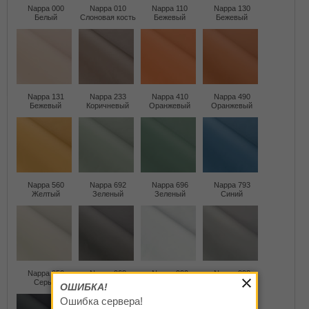
Nappa 000
Nappa 010
Nappa 110
Nappa 130
Белый
Слоновая кость
Бежевый
Бежевый
Nappa 131
Nappa 233
Nappa 410
Nappa 490
Бежевый
Коричневый
Оранжевый
Оранжевый
Nappa 560
Nappa 692
Nappa 696
Nappa 793
Желтый
Зеленый
Зеленый
Синий
Nappa 950
Nappa 968
Nappa 990
Nappa 993
Серый
Серый
Серый
Серый
ОШИБКА!
Ошибка сервера!