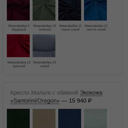
Микрофибра 9
Микрофибра 10
Микрофибра 11
Микрофибра 12
бордовый
зеленый
темно синий
светло синий
Микрофибра 13
Микрофибра 23
красный
серый
Кресло Мальта с обивкой
Экокожа
«Santorini/Oregon»
— 15 940