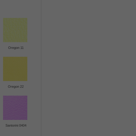
Oregon 11
Oregon 22
Santorini 0404