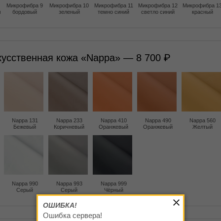
Микрофибра 9
Микрофибра 10
Микрофибра 11
Микрофибра 12
Микрофибра 1
м
бордовый
зеленый
темно синий
светло синий
красный
кусственная кожа «Nappa» — 8 700
Nappa 131
Nappa 233
Nappa 410
Nappa 490
Nappa 560
Бежевый
Коричневый
Оранжевый
Оранжевый
Желтый
Nappa 990
Nappa 993
Nappa 999
Серый
Серый
Чёрный
ОШИБКА!
Ошибка сервера!