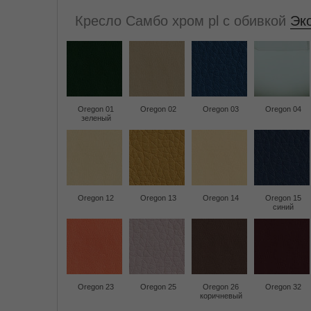
Кресло Самбо хром pl с обивкой
Эко
Oregon 01
Oregon 02
Oregon 03
Oregon 04
зеленый
Oregon 12
Oregon 13
Oregon 14
Oregon 15
синий
Oregon 23
Oregon 25
Oregon 26
Oregon 32
коричневый