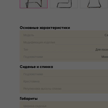
Основные характеристики
Модель
Са
Модификация изделия
Тип
Для пос
Подлокотники
Мон
Сиденье и спинка
Подлокотники
Крестовина
Регулировка высоты спинки
Габариты
Ширина сиденья