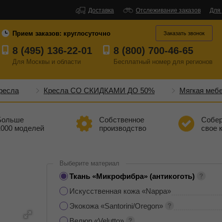
Доставка
Отслеживание заказов
Для
Прием заказов:
круглосуточно
Заказать звонок
8 (495) 136-22-01
8 (800) 700-46-65
Для Москвы и области
Бесплатный
номер
для регионов
ресла
Кресла СО СКИДКАМИ ДО 50%
Мягкая меб
Больше
Собственное
Собе
1000 моделей
производство
свое 
Выберите материал
Ткань «Микрофибра» (антикоготь)
Искусственная кожа «Nappa»
Экокожа «Santorini/Oregon»
Велюр «Velutto»