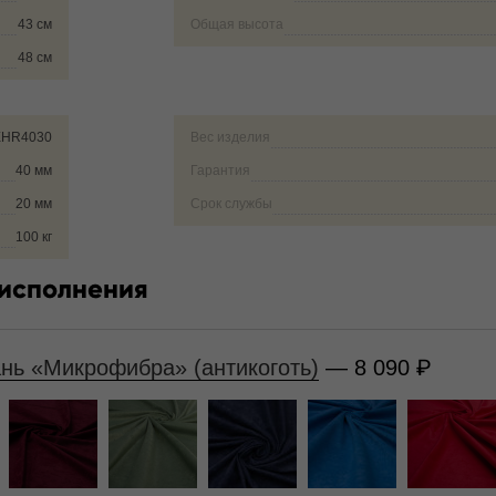
43 см
Общая высота
48 см
EHR4030
Вес изделия
40 мм
Гарантия
20 мм
Срок службы
100 кг
 исполнения
ань «Микрофибра» (антикоготь)
— 8 090