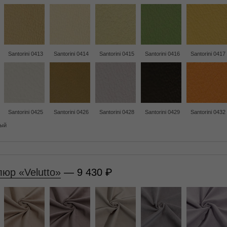
Santorini 0413
Santorini 0414
Santorini 0415
Santorini 0416
Santorini 0417
Santorini 0425
Santorini 0426
Santorini 0428
Santorini 0429
Santorini 0432
ный
юр «Velutto»
— 9 430