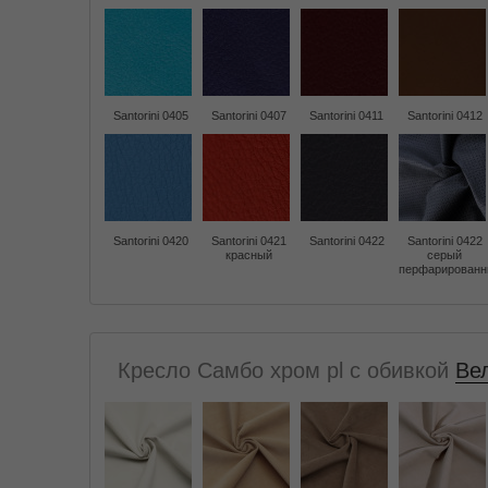
Santorini 0405
Santorini 0407
Santorini 0411
Santorini 0412
Santorini 0420
Santorini 0421
Santorini 0422
Santorini 0422
красный
серый
перфарирован
Кресло Самбо хром pl с обивкой
Вел