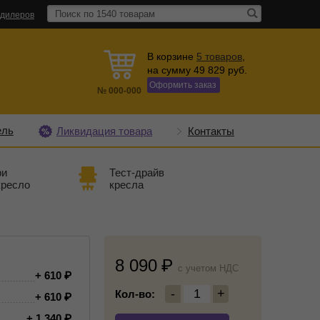
 дилеров
В корзине
5
товаров
,
на сумму
49 829
руб.
Оформить заказ
№
000-000
ель
Ликвидация товара
Контакты
ри
Тест-драйв
кресло
кресла
8 090
c учетом НДС
+ 610
-
1
+
Кол-во:
+ 610
+ 1 340