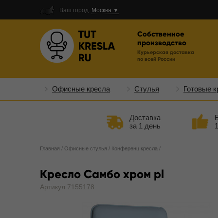
Ваш город:
Москва ▼
Собственное
производство
Курьерская доставка
по всей России
Офисные кресла
Стулья
Готовые к
Доставка
за 1 день
Главная
/
Офисные стулья
/
Конференц кресла
/
Кресло Самбо хром pl
Артикул 7155178