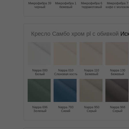
Микрофибра 39
Микрофибра 1
Микрофибра 6
Микрофибра 7
черный
бежевый
терракотовый
кофе с молоко
Кресло Самбо хром pl с обивкой
Ис
Nappa 000
Nappa 010
Nappa 110
Nappa 130
Белый
Слоновая кость
Бежевый
Бежевый
Nappa 696
Nappa 793
Nappa 950
Nappa 968
Зеленый
Синий
Серый
Серый