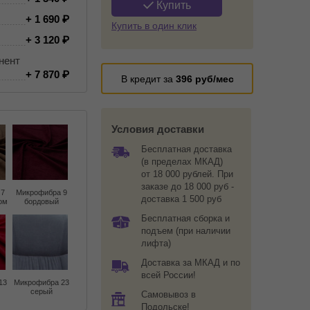
Купить
+ 1 690
Купить в один клик
+ 3 120
нент
+ 7 870
В кредит за
396
руб/мес
Условия доставки
Бесплатная доставка
(в пределах МКАД)
от 18 000 рублей. При
заказе до 18 000 руб -
 7
Микрофибра 9
доставка 1 500 руб
ом
бордовый
Бесплатная сборка и
подъем (при наличии
лифта)
Доставка за МКАД и по
всей России!
13
Микрофибра 23
серый
Самовывоз в
Подольске!