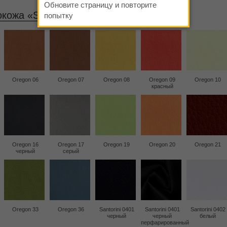
Обновите страницу и повторите
кожа «Santorini/Oregon»
— 8 700
попытку
Oregon 06
Oregon 07
Oregon 08
Oregon 09
Oregon 10
красный
Oregon 16
Oregon 17
Oregon 19
Oregon 20
Oregon 21
черный
серый
Oregon 33
Oregon 36
Santorini 0401
Santorini 0401
Santorini 0402
черный
черный
белый
перфарированный