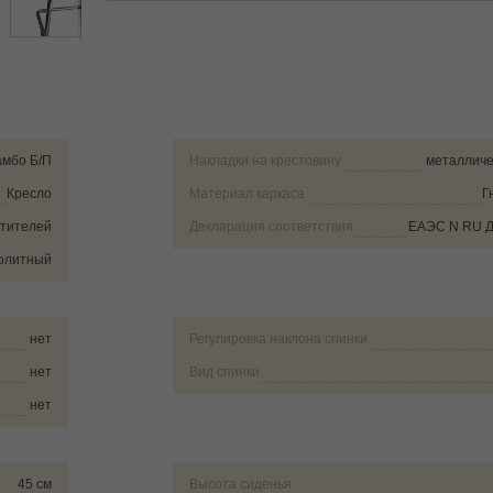
мбо Б/П
Накладки на крестовину
металличе
Кресло
Материал каркаса
Г
етителей
Декларация соответствия
ЕАЭС N RU Д
олитный
нет
Регулировка наклона спинки
нет
Вид спинки
нет
45 см
Высота сиденья