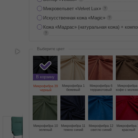
Микровельвет «Velvet Lux»
Искусственная кожа «Magic»
Кожа «Мадрас» (натуральная кожа) + компо
Выберите цвет
В корзину
Микрофибра 1
Микрофибра 6
Микрофибра
Микрофибра 39
бежевый
терракотовый
кофе с молок
черный
Микрофибра 10
Микрофибра 11
Микрофибра 12
Микрофибра 
зеленый
темно синий
светло синий
красный