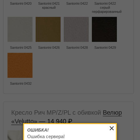
Santorini 0420
Santorini 0421
Santorini 0422
Santorini 0422
красный
серый
перфарированный
Santorini 0425
Santorini 0426
Santorini 0428
Santorini 0429
Santorini 0432
Кресло Рич MP/Z/PL с обивкой
Велюр
«Velutto»
— 14 940
ОШИБКА!
Ошибка сервера!