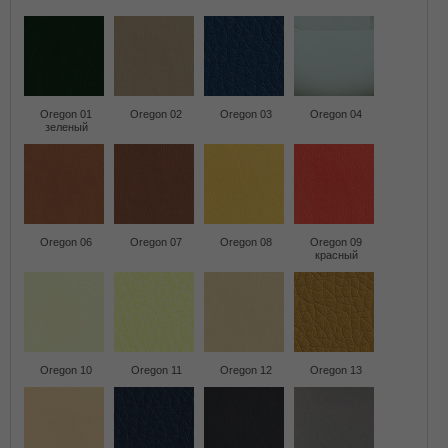
Oregon 01
Oregon 02
Oregon 03
Oregon 04
зеленый
Oregon 06
Oregon 07
Oregon 08
Oregon 09
красный
Oregon 10
Oregon 11
Oregon 12
Oregon 13