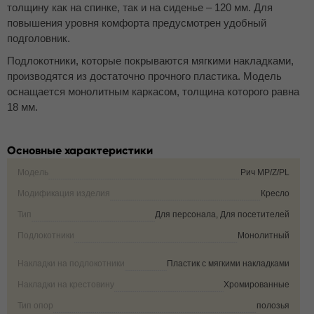
толщину как на спинке, так и на сиденье – 120 мм. Для
повышения уровня комфорта предусмотрен удобный
подголовник.
Подлокотники, которые покрываются мягкими накладками,
производятся из достаточно прочного пластика. Модель
оснащается монолитным каркасом, толщина которого равна
18 мм.
Основные характеристики
Модель
Рич MP/Z/PL
Модификация изделия
Кресло
Тип
Для персонала, Для посетителей
Подлокотники
Монолитный
Накладки на подлокотники
Пластик с мягкими накладками
Накладки на крестовину
Хромированные
Тип опор
полозья