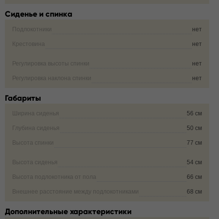
Сиденье и спинка
Подлокотники
нет
Крестовина
нет
Регулировка высоты спинки
нет
Регулировка наклона спинки
нет
Габариты
Ширина сиденья
56 см
Глубина сиденья
50 см
Высота спинки
77 см
Высота сиденья
54 см
Высота подлокотника от пола
66 см
Внешнее расстояние между подлокотниками
68 см
Дополнительные характеристики