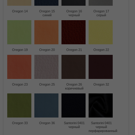
Oregon 14
Oregon 15
Oregon 16
Oregon 17
синий
черный
серый
Oregon 19
Oregon 20
Oregon 21
Oregon 22
Oregon 23
Oregon 25
Oregon 26
Oregon 32
коричневый
Oregon 33
Oregon 36
Santorini 0401
Santorini 0401
черный
черный
перфарированный