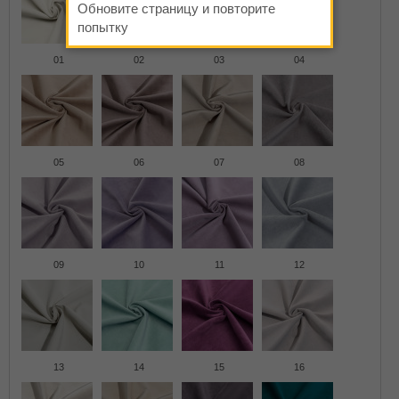
Обновите страницу и повторите
попытку
01
02
03
04
05
06
07
08
09
10
11
12
13
14
15
16