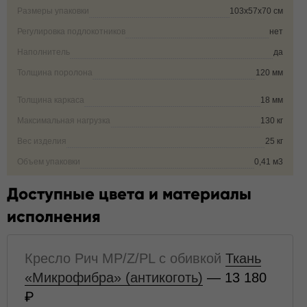
Размеры упаковки
103х57х70 см
Регулировка подлокотников
нет
Наполнитель
да
Толщина поролона
120 мм
Толщина каркаса
18 мм
Максимальная нагрузка
130 кг
Вес изделия
25 кг
Объем упаковки
0,41 м3
Доступные цвета и материалы
исполнения
Кресло Рич MP/Z/PL с обивкой
Ткань
«Микрофибра» (антикоготь)
— 13 180