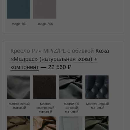
magic-751
magic-805
Кресло Рич MP/Z/PL с обивкой
Кожа
«Мадрас» (натуральная кожа) +
компонент
— 22 560
Madras серый
Madras
Madras 06
Madras черный
матовый
коричневый
зеленый
матовый
матовый
матовый