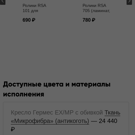
Ролики RSA
Ролики RSA
101 для
705 (ламинат,
кресел D - 11
паркет) D - 11
690
780
мм
мм
Доступные цвета и материалы
исполнения
Кресло Гермес EX/MP с обивкой
Ткань
«Микрофибра» (антикоготь)
— 24 440