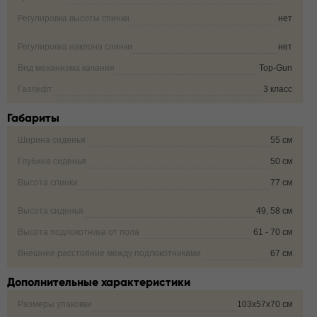
Регулировка высоты спинки
нет
Регулировка наклона спинки
нет
Вид механизма качания
Top-Gun
Газлифт
3 класс
Габариты
Ширина сиденья
55 см
Глубина сиденья
50 см
Высота спинки
77 см
Высота сиденья
49, 58 см
Высота подлокотника от пола
61 - 70 см
Внешнее расстояние между подлокотниками
67 см
Дополнительные характеристики
Размеры упаковки
103х57х70 см