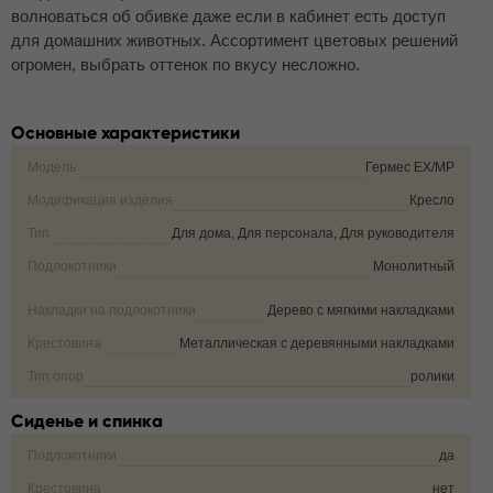
волноваться об обивке даже если в кабинет есть доступ
для домашних животных. Ассортимент цветовых решений
огромен, выбрать оттенок по вкусу несложно.
Основные характеристики
Модель
Гермес EX/MP
Модификация изделия
Кресло
Тип
Для дома, Для персонала, Для руководителя
Подлокотники
Монолитный
Накладки на подлокотники
Дерево с мягкими накладками
Крестовина
Металлическая с деревянными накладками
Тип опор
ролики
Сиденье и спинка
Подлокотники
да
Крестовина
нет