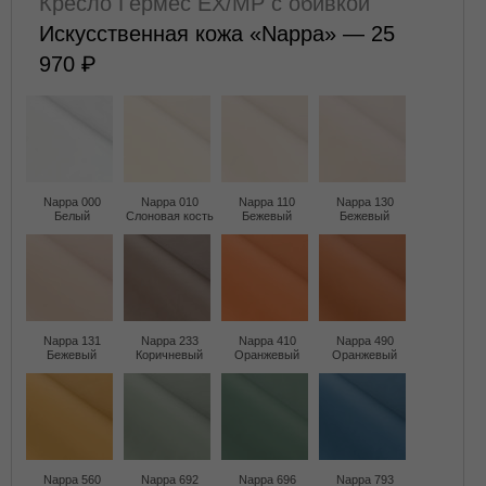
Кресло Гермес EX/MP с обивкой
Искусственная кожа «Nappa» — 25
970
Nappa 000
Nappa 010
Nappa 110
Nappa 130
Белый
Слоновая кость
Бежевый
Бежевый
Nappa 131
Nappa 233
Nappa 410
Nappa 490
Бежевый
Коричневый
Оранжевый
Оранжевый
Nappa 560
Nappa 692
Nappa 696
Nappa 793