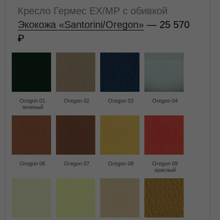
Кресло Гермес EX/MP с обивкой
Экокожа «Santorini/Oregon»
— 25 570
Oregon 01
Oregon 02
Oregon 03
Oregon 04
зеленый
Oregon 06
Oregon 07
Oregon 08
Oregon 09
красный