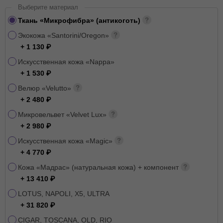
Выберите материал
Ткань «Микрофибра» (антикоготь)
Экокожа «Santorini/Oregon»
+ 1 130
Искусственная кожа «Nappa»
+ 1 530
Велюр «Velutto»
+ 2 480
Микровельвет «Velvet Lux»
+ 2 980
Искусственная кожа «Magic»
+ 4 770
Кожа «Мадрас» (натуральная кожа) + компонент
+ 13 410
LOTUS, NAPOLI, X5, ULTRA
+ 31 820
CIGAR, TOSCANA, OLD, RIO