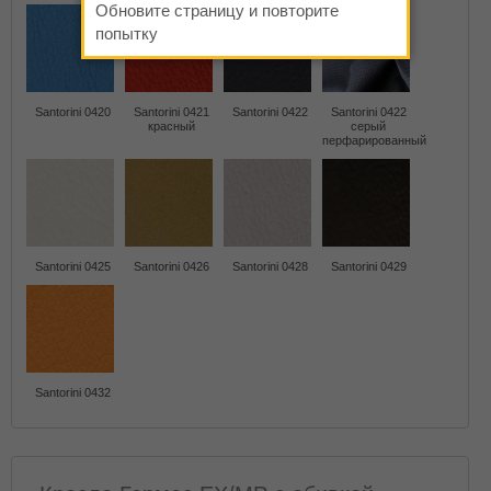
Обновите страницу и повторите
попытку
Santorini 0420
Santorini 0421
Santorini 0422
Santorini 0422
красный
серый
перфарированный
Santorini 0425
Santorini 0426
Santorini 0428
Santorini 0429
Santorini 0432