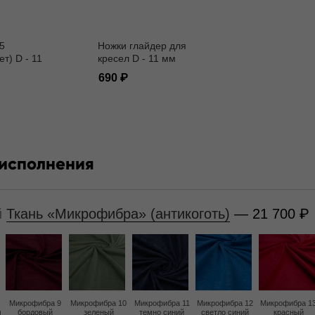
5
Ножки глайдер для
ет) D - 11
кресел D - 11 мм
690
 исполнения
й
Ткань «Микрофибра» (антикоготь)
— 21 700
Микрофибра 9
Микрофибра 10
Микрофибра 11
Микрофибра 12
Микрофибра 1
м
бордовый
зеленый
темно синий
светло синий
красный