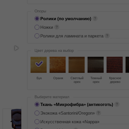
Опоры
Ролики (по умолчанию)
Ножки
Ролики для ламината и паркета
Цвет дерева на выбор
Бук
Оранж
Светлый
Темный
Красное
орех
орех
дерево
Выберите материал
Ткань «Микрофибра» (антикоготь)
Экокожа «Santorini/Oregon»
Искусственная кожа «Nappa»