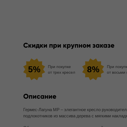
Скидки при крупном заказе
При покупке
При покуп
5%
8%
от трех кресел
от восьми
Описание
Гермес-Лагуна MP – элегантное кресло руководите
подлокотников из массива дерева с мягкими наклад