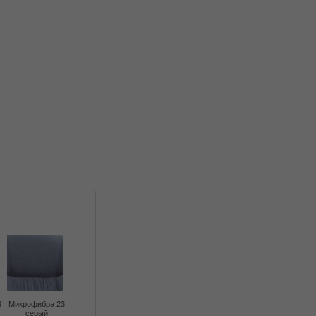
3
Микрофибра 23
серый