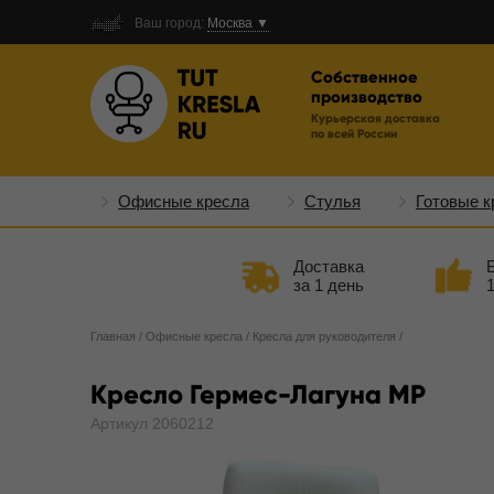
Ваш город:
Москва ▼
Собственное
производство
Курьерская доставка
по всей России
Офисные кресла
Стулья
Готовые к
Доставка
за 1 день
Главная
/
Офисные кресла
/
Кресла для руководителя
/
Кресло Гермес-Лагуна MP
Артикул 2060212