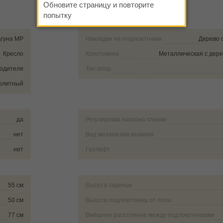
Обновите страницу и повторите
попытку
агуна MP
Накладки на подлокотники
Дерево 
Кресло
Крестовина
Металлическая с дер
водителя
Тип опор
олитный
да
Регулировка наклона спинки
нет
Вид механизма качания
нет
Газлифт
55 см
Высота сиденья
50 см
Высота подлокотника от пола
77 см
Внешнее расстояние между подлокотниками