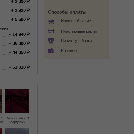
+ 2 890
+ 2 920
Способы оплаты
+ 5 580
Наличный расчет
нент
Пластиковые карты
+ 14 940
По счету в банке
+ 36 880
В кредит
+ 44 850
+ 52 820
 7
Микрофибра 9
ом
бордовый