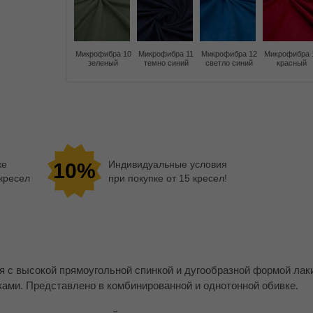
Микрофибра 10
Микрофибра 11
Микрофибра 12
Микрофибра 
зеленый
темно синий
светло синий
красный
ке
Индивидуальные условия
10%
 кресел
при покупке от 15 кресел!
ля с высокой прямоугольной спинкой и дугообразной формой ла
ками. Представлено в комбинированной и однотонной обивке.