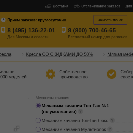
Доставка
Отслеживание заказов
Для
Прием заказов:
круглосуточно
Заказать звонок
8 (495) 136-22-01
8 (800) 700-46-65
Для Москвы и области
Бесплатный
номер
для регионов
ресла
Кресла СО СКИДКАМИ ДО 50%
Мягкая меб
Больше
Собственное
Собе
1000 моделей
производство
свое 
Механизм качания
Механизм качания Топ-Ган №1
(по умолчанию)
Механизм качания Топ-Ган Люкс
Механизм качания Мультиблок