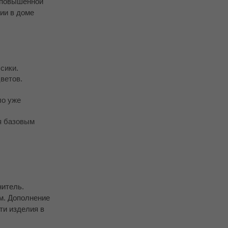
и повышенной
ии в доме
сики.
ветов.
ло уже
я базовым
нитель.
мм. Дополнение
ти изделия в