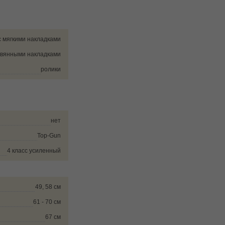
с мягкими накладками
евянными накладками
ролики
нет
Top-Gun
4 класс усиленный
49, 58 см
61 - 70 см
67 см