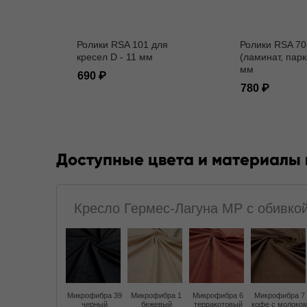
Ролики RSA 101 для
Ролики RSA 70
кресел D - 11 мм
(ламинат, парк
мм
690
780
Доступные цвета и материалы
Кресло Гермес-Лагуна MP с обивко
Микрофибра 39
Микрофибра 1
Микрофибра 6
Микрофибра 7
черный
бежевый
терракотовый
кофе с молоко