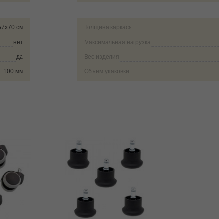
57х70 см
Толщина каркаса
нет
Максимальная нагрузка
да
Вес изделия
100 мм
Объем упаковки