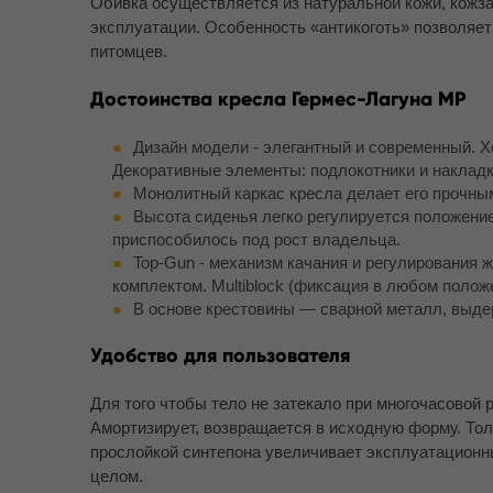
Обивка осуществляется из натуральной кожи, кожза
эксплуатации. Особенность «антикоготь» позволяет
питомцев.
Достоинства кресла Гермес-Лагуна MP
Дизайн модели - элегантный и современный. Х
Декоративные элементы: подлокотники и накладк
Монолитный каркас кресла делает его прочным
Высота сиденья легко регулируется положение
приспособилось под рост владельца.
Top-Gun - механизм качания и регулирования 
комплектом. Multiblock (фиксация в любом полож
В основе крестовины — сварной металл, выдер
Удобство для пользователя
Для того чтобы тело не затекало при многочасовой
Амортизирует, возвращается в исходную форму. Толщ
прослойкой синтепона увеличивает эксплуатационн
целом.