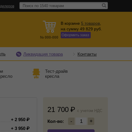
 дилеров
В корзине
5
товаров
,
на сумму
49 829
руб.
Оформить заказ
№
000-000
ель
Ликвидация товара
Контакты
ри
Тест-драйв
кресло
кресла
21 700
c учетом НДС
+ 2 950
-
1
+
Кол-во:
+ 3 950