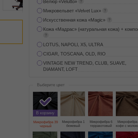
Велюр «Velutto»
Микровельвет «Velvet Lux»
Искусственная кожа «Magic»
Кожа «Мадрас» (натуральная кожа) + компо
LOTUS, NAPOLI, X5, ULTRA
CIGAR, TOSCANA, OLD, RIO
VINTAGE NEW TREND, CLUB, SUAVE,
DIAMANT, LOFT
Выберите цвет
В корзину
Микрофибра 1
Микрофибра 6
Микрофибра
Микрофибра 39
бежевый
терракотовый
кофе с молок
черный