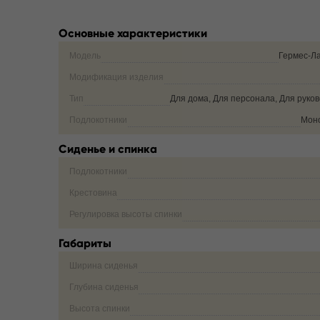
Основные характеристики
Модель
Гермес-Л
Модификация изделия
Тип
Для дома, Для персонала, Для руко
Подлокотники
Мон
Сиденье и спинка
Подлокотники
Крестовина
Регулировка высоты спинки
Габариты
Ширина сиденья
Глубина сиденья
Высота спинки