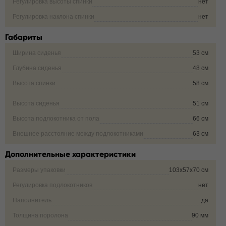
Регулировка высоты спинки
нет
Регулировка наклона спинки
нет
Габариты
Ширина сиденья
53 см
Глубина сиденья
48 см
Высота спинки
58 см
Высота сиденья
51 см
Высота подлокотника от пола
66 см
Внешнее расстояние между подлокотниками
63 см
Дополнительные характеристики
Размеры упаковки
103х57х70 см
Регулировка подлокотников
нет
Наполнитель
да
Толщина поролона
90 мм