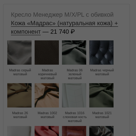
Кресло Менеджер M/X/PL с обивкой
Кожа «Мадрас» (натуральная кожа) +
компонент
— 21 740
Madras серый
Madras
Madras 06
Madras черный
матовый
коричневый
зеленый
матовый
матовый
матовый
Madras 26
Madras 1002
Madras 1016
Madras 1021
матовый
матовый
слоновая кость
матовый
матовый