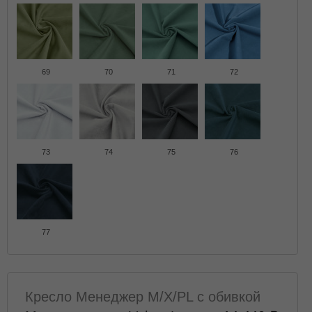
69
70
71
72
73
74
75
76
77
Кресло Менеджер M/X/PL с обивкой