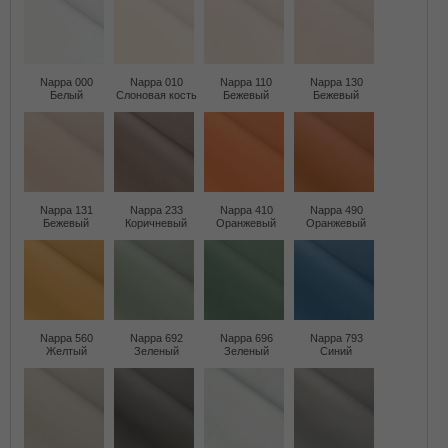
Nappa 000
Nappa 010
Nappa 110
Nappa 130
Белый
Слоновая кость
Бежевый
Бежевый
Nappa 131
Nappa 233
Nappa 410
Nappa 490
Бежевый
Коричневый
Оранжевый
Оранжевый
Nappa 560
Nappa 692
Nappa 696
Nappa 793
Желтый
Зеленый
Зеленый
Синий