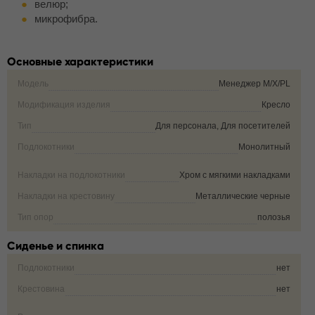
велюр;
микрофибра.
Основные характеристики
Модель
Менеджер M/X/PL
Модификация изделия
Кресло
Тип
Для персонала, Для посетителей
Подлокотники
Монолитный
Накладки на подлокотники
Хром с мягкими накладками
Накладки на крестовину
Металлические черные
Тип опор
полозья
Сиденье и спинка
Подлокотники
нет
Крестовина
нет