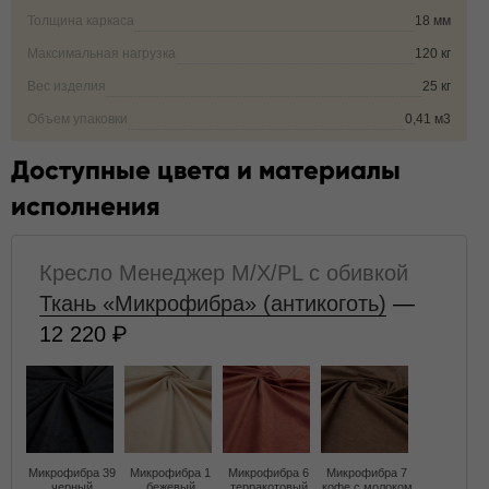
Толщина каркаса
18 мм
Максимальная нагрузка
120 кг
Вес изделия
25 кг
Объем упаковки
0,41 м3
Доступные цвета и материалы
исполнения
Кресло Менеджер M/X/PL с обивкой
Ткань «Микрофибра» (антикоготь)
—
12 220
Микрофибра 39
Микрофибра 1
Микрофибра 6
Микрофибра 7
черный
бежевый
терракотовый
кофе с молоком