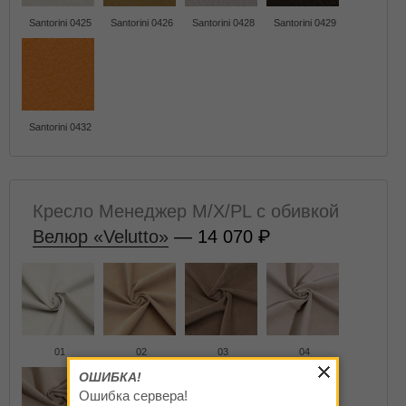
Santorini 0425
Santorini 0426
Santorini 0428
Santorini 0429
Santorini 0432
Кресло Менеджер M/X/PL с обивкой
Велюр «Velutto»
— 14 070
01
02
03
04
ОШИБКА!
Ошибка сервера!