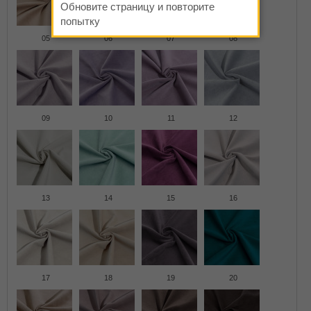
Обновите страницу и повторите
попытку
05
06
07
08
09
10
11
12
13
14
15
16
17
18
19
20