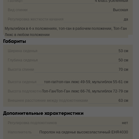
Газлифт
4 класс усиленный
Вид спинки
Высокая
Регулировка жесткости качания
да
Мультиблок в 4-х положениях, топ-ган в рабочем положении, Топ-Ган
Фиксация угла наклона кресла
Люкс в любом положении
Габариты
Ширина сиденья
53 см
Глубина сиденья
50 см
Высота спинки
70 см
Высота сиденья
топ-гаг/топ-ган люкс 49-59, мультиблок 55-61 см
Высота подлокотника от пола
Топ-Ган/Топ-Ган люкс 66-76, мультиблок 72-79 см
Внешнее расстояние между подлокотниками
63 см
Дополнительные характеристики
Регулировка подлокотников
нет
Наполнитель
Поролон на сиденье высокоэластичный EHR4030