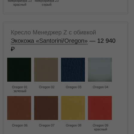
Микрофибра 13
Микрофибра 23
красный
серый
Кресло Менеджер Z с обивкой
Экокожа «Santorini/Oregon»
— 12 940
Oregon 01
Oregon 02
Oregon 03
Oregon 04
зеленый
Oregon 06
Oregon 07
Oregon 08
Oregon 09
красный