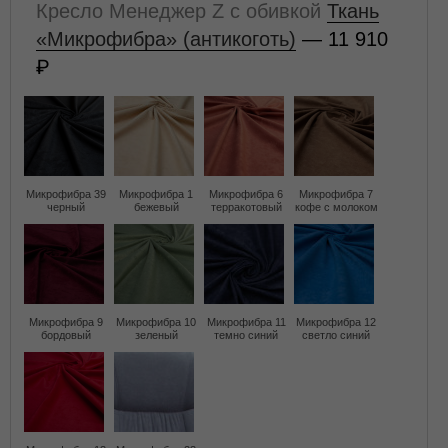
Кресло Менеджер Z с обивкой
Ткань
«Микрофибра» (антикоготь)
— 11 910
Микрофибра 39
Микрофибра 1
Микрофибра 6
Микрофибра 7
черный
бежевый
терракотовый
кофе с молоком
Микрофибра 9
Микрофибра 10
Микрофибра 11
Микрофибра 12
бордовый
зеленый
темно синий
светло синий