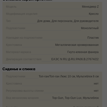
Модель
Менеджер Z
Модификация изделия
Кресло
Тип
Для дома, Для персонала, Для руководителя
Подлокотники
Монолитный
Накладки на подлокотники
Пластик
Крестовина
Металлическая хромированная
Материал каркаса
Гнуто-клееная фанера
Декларация соответствия
ЕАЭС N RU Д-RU.РА06.В.27674/22
Сиденье и спинка
Подлокотники
Топ-ган/Топ-ган Люкс 10 см, Мультиблок 6 см
Крестовина
нет
Регулировка высоты спинки
нет
Вид механизма качания
Top-Gun, Top-Gun Lux, Мультиблок