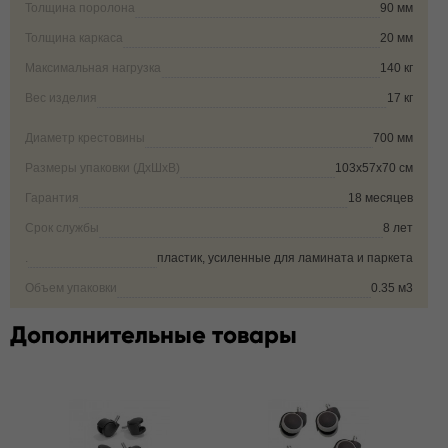
Толщина поролона
90 мм
Толщина каркаса
20 мм
Максимальная нагрузка
140 кг
Вес изделия
17 кг
Диаметр крестовины
700 мм
Размеры упаковки (ДxШxВ)
103x57x70 см
Гарантия
18 месяцев
Срок службы
8 лет
.
пластик, усиленные для ламината и паркета
Объем упаковки
0.35 м3
Дополнительные товары