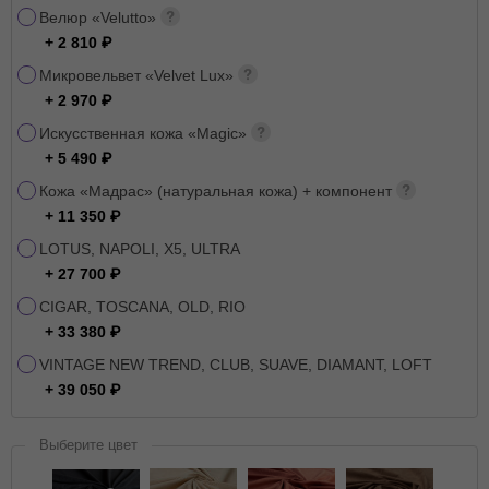
Велюр «Velutto»
+ 2 810
Микровельвет «Velvet Lux»
+ 2 970
Искусственная кожа «Magic»
+ 5 490
Кожа «Мадрас» (натуральная кожа) + компонент
+ 11 350
LOTUS, NAPOLI, X5, ULTRA
+ 27 700
CIGAR, TOSCANA, OLD, RIO
+ 33 380
VINTAGE NEW TREND, CLUB, SUAVE, DIAMANT, LOFT
+ 39 050
Выберите цвет