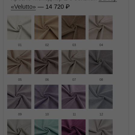
«Velutto»
— 14 720
01
02
03
04
05
06
07
08
09
10
11
12