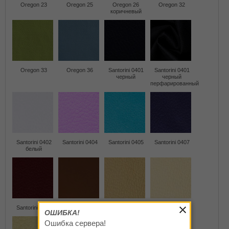
Oregon 23
Oregon 25
Oregon 26
Oregon 32
коричневый
Oregon 33
Oregon 36
Santorini 0401
Santorini 0401
черный
черный
перфарированный
Santorini 0402
Santorini 0404
Santorini 0405
Santorini 0407
белый
Santorini 0411
Santorini 0412
Santorini 0413
Santorini 0414
ОШИБКА!
Ошибка сервера!