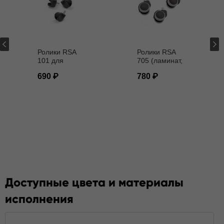
Ролики RSA
Ролики RSA
101 для
705 (ламинат,
кресел D - 11
паркет) D - 11
690
780
мм
мм
Доступные цвета и материалы
исполнения