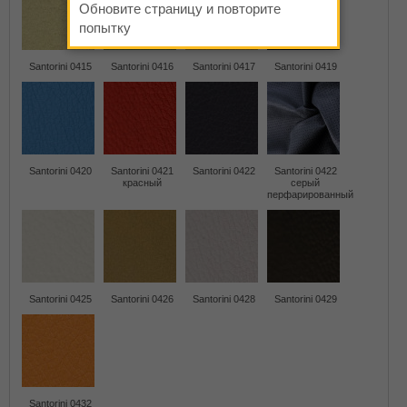
Обновите страницу и повторите
попытку
Santorini 0415
Santorini 0416
Santorini 0417
Santorini 0419
Santorini 0420
Santorini 0421
Santorini 0422
Santorini 0422
красный
серый
перфарированный
Santorini 0425
Santorini 0426
Santorini 0428
Santorini 0429
Santorini 0432