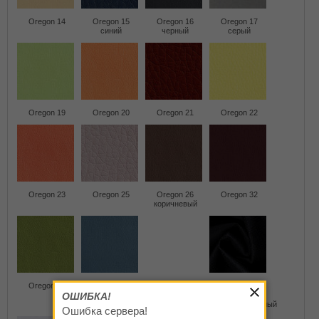
Oregon 14
Oregon 15
Oregon 16
Oregon 17
синий
черный
серый
Oregon 19
Oregon 20
Oregon 21
Oregon 22
Oregon 23
Oregon 25
Oregon 26
Oregon 32
коричневый
Oregon 33
Oregon 36
Santorini 0401
Santorini 0401
ОШИБКА!
черный
черный
перфарированный
Ошибка сервера!