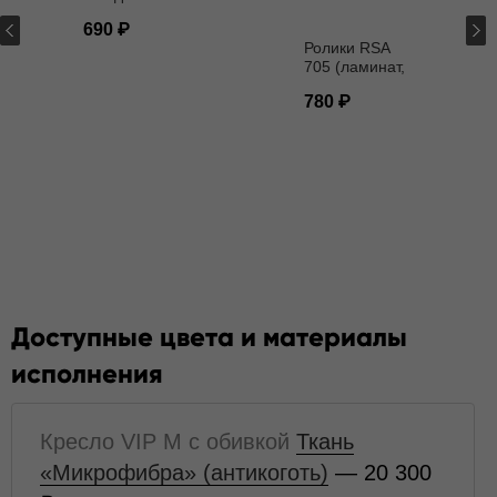
кресел D - 11
690
мм
Ролики RSA
705 (ламинат,
паркет) D - 11
780
мм
Доступные цвета и материалы
исполнения
Кресло VIP M с обивкой
Ткань
«Микрофибра» (антикоготь)
— 20 300