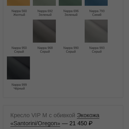
Nappa 560
Nappa 692
Nappa 696
Nappa 793
Желтый
Зеленый
Зеленый
Синий
Nappa 950
Nappa 968
Nappa 990
Nappa 993
Серый
Серый
Серый
Серый
Nappa 999
Чёрный
Кресло VIP M с обивкой
Экокожа
«Santorini/Oregon»
— 21 450