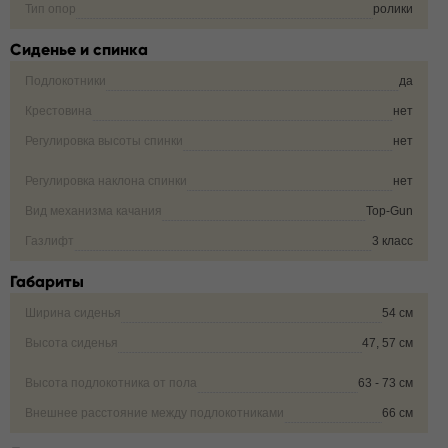
Тип опор
ролики
Сиденье и спинка
Подлокотники
да
Крестовина
нет
Регулировка высоты спинки
нет
Регулировка наклона спинки
нет
Вид механизма качания
Top-Gun
Газлифт
3 класс
Габариты
Ширина сиденья
54 см
Высота сиденья
47, 57 см
Высота подлокотника от пола
63 - 73 см
Внешнее расстояние между подлокотниками
66 см