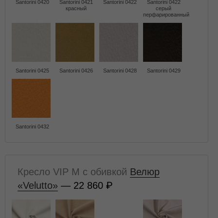
Santorini 0420
Santorini 0421
Santorini 0422
Santorini 0422
красный
серый
перфарированный
Santorini 0425
Santorini 0426
Santorini 0428
Santorini 0429
Santorini 0432
Кресло VIP M с обивкой
Велюр
«Velutto»
— 22 860