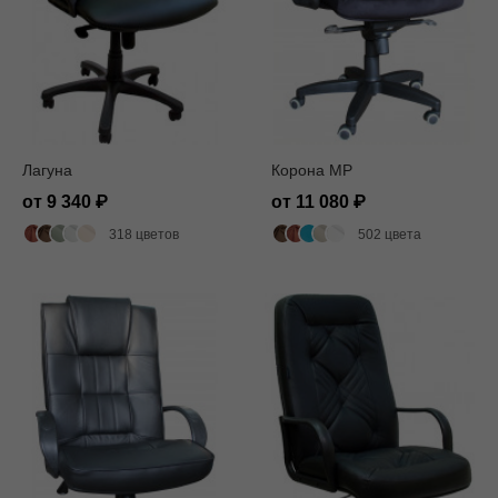
Лагуна
Корона MP
от 9 340
от 11 080
318 цветов
502 цвета