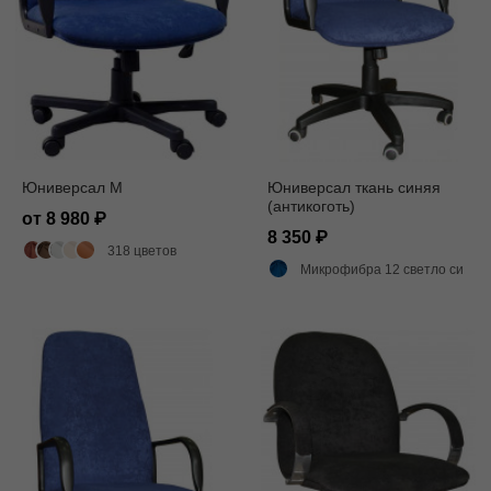
Юниверсал M
Юниверсал ткань синяя
(антикоготь)
от 8 980
8 350
318 цветов
Микрофибра 12 светло синий