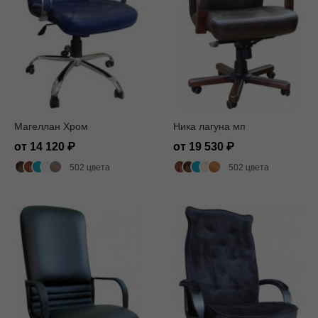
Магеллан Хром
Ника лагуна мп
от 14 120
от 19 530
502 цвета
502 цвета