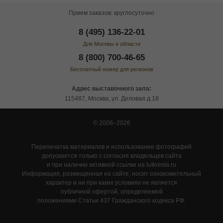
Прием заказов: круглосуточно
8 (495) 136-22-01
Для Москвы и области
8 (800) 700-46-65
Бесплатный номер для регионов
Адрес выставочного зала:
115487, Москва, ул. Деловая д.18
© 2008–2026
Перепечатка материалов и использование фотографий
допускается только с согласия владельцев сайта
и при наличии активной ссылки на tutkresla.ru
Информация, размещенная на сайте, носит ознакомительный
характер и ни при каких условиях не является
публичной офертой, определяемой
положениями Статьи 437 Гражданского кодекса РФ.