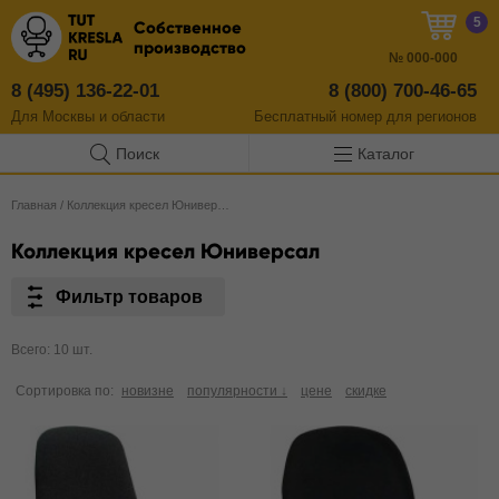
5
Собственное
производство
№
000-000
8 (495) 136-22-01
8 (800) 700-46-65
Для Москвы и области
Бесплатный
номер
для регионов
Поиск
Каталог
Главная
/
Коллекция кресел Юниверсал
Коллекция кресел Юниверсал
Фильтр товаров
Всего: 10 шт.
Сортировка по:
новизне
популярности ↓
цене
скидке