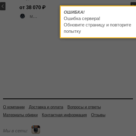
кожа
натуральная
от 38 070
от 33 460
41 220
Мадрас
кожа
ОШИБКА!
черная/
Мадрас
Madras черный матовый
502 цвета
Madras черный матовый
Ошибка сервера!
мультиблок
черный/бук
Обновите страницу и повторите
попытку
О компании
Доставка и оплата
Вопросы и ответы
Материалы обивки
Контактная информация
Отзывы
Мы в сети: