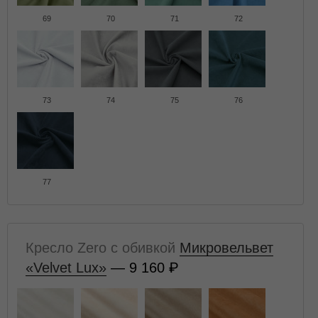
69
70
71
72
73
74
75
76
77
Кресло Zero с обивкой
Микровельвет
«Velvet Lux»
— 9 160