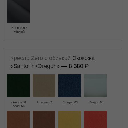
Nappa 999
Чёрный
Кресло Zero с обивкой
Экокожа
«Santorini/Oregon»
— 8 380
Oregon 01
Oregon 02
Oregon 03
Oregon 04
зеленый