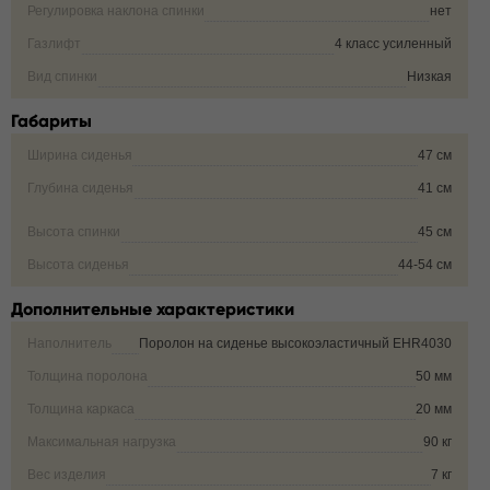
Регулировка наклона спинки
нет
Газлифт
4 класс усиленный
Вид спинки
Низкая
Габариты
Ширина сиденья
47 см
Глубина сиденья
41 см
Высота спинки
45 см
Высота сиденья
44-54 см
Дополнительные характеристики
Наполнитель
Поролон на сиденье высокоэластичный EHR4030
Толщина поролона
50 мм
Толщина каркаса
20 мм
Максимальная нагрузка
90 кг
Вес изделия
7 кг