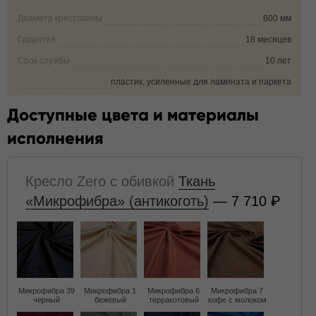
Диаметр крестовины
600 мм
Гарантия
18 месяцев
Срок службы
10 лет
.
пластик, усиленные для ламината и паркета
Доступные цвета и материалы
исполнения
Кресло Zero с обивкой
Ткань
«Микрофибра» (антикоготь)
— 7 710
Микрофибра 39
Микрофибра 1
Микрофибра 6
Микрофибра 7
черный
бежевый
терракотовый
кофе с молоком