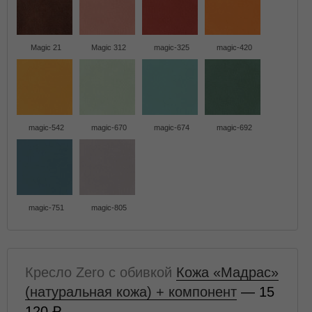
Magic 21
Magic 312
magic-325
magic-420
magic-542
magic-670
magic-674
magic-692
magic-751
magic-805
Кресло Zero с обивкой
Кожа «Мадрас»
(натуральная кожа) + компонент
— 15
120