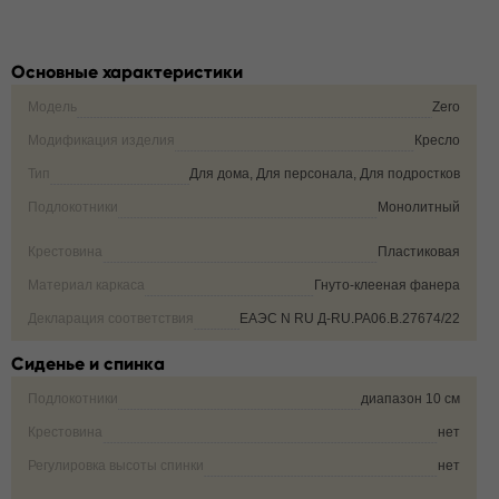
Основные характеристики
Модель
Zero
Модификация изделия
Кресло
Тип
Для дома, Для персонала, Для подростков
Подлокотники
Монолитный
Крестовина
Пластиковая
Материал каркаса
Гнуто-клееная фанера
Декларация соответствия
ЕАЭС N RU Д-RU.РА06.В.27674/22
Сиденье и спинка
Подлокотники
диапазон 10 см
Крестовина
нет
Регулировка высоты спинки
нет