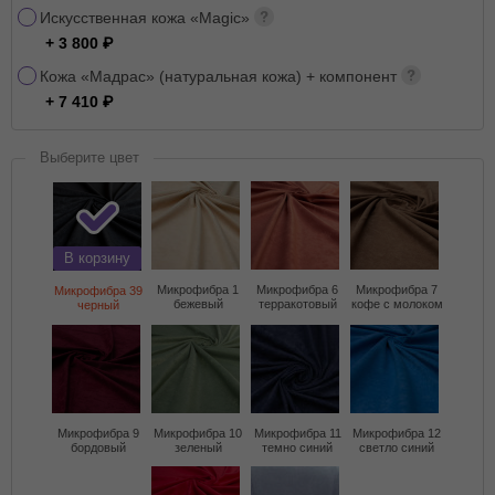
Искусственная кожа «Magic»
+ 3 800
Кожа «Мадрас» (натуральная кожа) + компонент
+ 7 410
Выберите цвет
В корзину
Микрофибра 1
Микрофибра 6
Микрофибра 7
Микрофибра 39
бежевый
терракотовый
кофе с молоком
черный
Микрофибра 9
Микрофибра 10
Микрофибра 11
Микрофибра 12
бордовый
зеленый
темно синий
светло синий