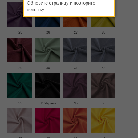
Обновите страницу и повторите
попытку
25
26
27
28
29
30
31
32
33
34 Черный
35
36