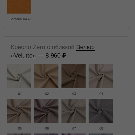
Santorini 0432
Кресло Zero с обивкой
Велюр
«Velutto»
— 8 960
01
02
03
04
05
06
07
08