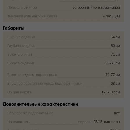
Поясничный упор
встроенный конструктивный
Фиксация угла наклона кресла
4 позиции
Габариты
Ширина сиденья
54 см
Глубина сиденья
50 см
Высота спинки
71 см
Высота сиденья
55-61 см
Высота подлокотника от пола
71-77 см
Внешнее расстояние между подлокотниками
68 см
Общая высота
126-132 см
Дополнительные характеристики
Регулировка подлокотников
нет
Наполнитель
поролон 25/45, синтепон