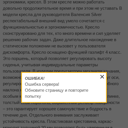
эргономики, кресел. В этом кресле можно работать
довольно продолжительное время и при этом не уставать В
модели кресла для руководителя Валенсия Silver
респектабельный внешний вид умело сочетается с
функциональностью и эргономичностью. Кресло
сконструировано для тех, кто много времени и сил уделяет
решению рабочих задач. Даже длительное нахождение в
статическом положении не вызовет у пользователя
дискомфорта. Кресло оснащено функцией газлифт 4 класс.
Это поршень, который позволяет регулировать высоту
сиденья, учитывая индивидуальные параметры
пользователя. В изделии предусмотрен механизм качания,
возможность перемещения в кресле, вращение вокруг оси,
ОШИБКА!
регулировка жесткости и возможность фиксации удобного
Ошибка сервера!
наклона кресла. Посадочное место кресла обладает
Обновите страницу и повторите
особым комфортом. Мягкие накладки на сиденье и спинке,
попытку
толстый слой поролона, выраженный рельеф поверхности
– это гарантирует хорошее самочувствие и бодрость в
течение дня. Отдельного внимания заслуживает
устойчивость кресла. Пластиковая крестовина, каркас-
монолит толщиной 20 мм позволяют быть уверенным в