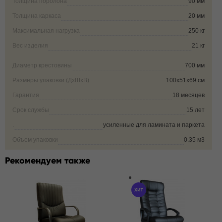
Толщина поролона
90 мм
Толщина каркаса
20 мм
Максимальная нагрузка
250 кг
Вес изделия
21 кг
Диаметр крестовины
700 мм
Размеры упаковки (ДxШxВ)
100х51х69 см
Гарантия
18 месяцев
Срок службы
15 лет
.
усиленные для ламината и паркета
Объем упаковки
0.35 м3
Рекомендуем также