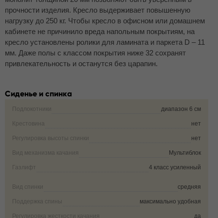
прочности изделия. Кресло выдерживает повышенную
нагрузку до 250 кг. Чтобы кресло в офисном или домашнем
кабинете не причинило вреда напольным покрытиям, на
кресло установлены ролики для ламината и паркета D – 11
мм. Даже полы с классом покрытия ниже 32 сохранят
привлекательность и останутся без царапин.
Сиденье и спинка
Подлокотники
диапазон 6 см
Крестовина
нет
Регулировка высоты спинки
нет
Вид механизма качания
Мультиблок
Газлифт
4 класс усиленный
Вид спинки
средняя
Поддержка спины
максимально удобная
Регулировка жесткости качания
да