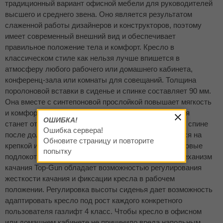
традиционный вариант офисной мебели для руководителей
высшего и среднего звена. Оно является результатом
слаженной работы дизайнеров и конструкторов, поэтому
имеет современный внешний вид и обеспечивает
правильное положение тела и комфорт. Кресло в
классическом стиле как нельзя лучше впишется в
атмосферу любого рабочего или домашнего кабинета,
конференц-зала или комнаты для совещаний. Толщина
поролоновой вставки в сиденье и спинке составляет 90 мм.
Она вместе с синтепоновой прослойкой повышает мягкость
и комфортность пребывания, а поясничная фиксация
ОШИБКА!
станет отличной профилактикой возможных болей в спине
Ошибка сервера!
после долгого сидения. Спинка и сиденье базируются на
Обновите страницу и повторите
крепкой и прочной пластиковой крестовине, пластиковые
попытку
подлокотники с мягкими накладками. Встроенный механизм
качания Top-Gun обладает возможностью регулирования
жесткости качания и фиксации кресла в рабочем
положении. Регулировка высоты сиденья дает возможность
адаптировать кресло под рост каждого конкретного
пользователя газлифт 4 класс. Чтобы кресло в офисном
или домашнем кабинете не причинило вреда напольным