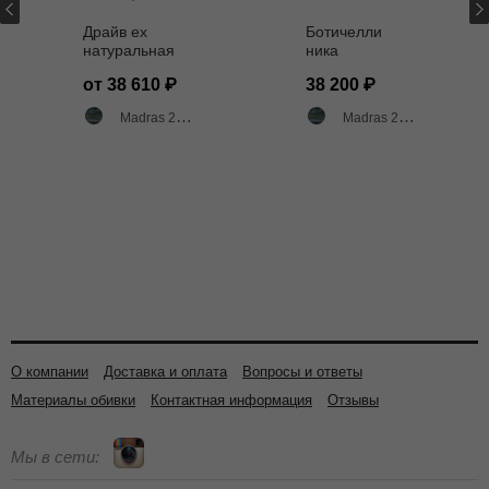
Драйв ех
Ботичелли
натуральная
ника
кожа Мадрас
натуральная
от 38 610
38 200
2005
кожа Мадрас
2005/светлый
Madras 2005 двухтоновый глянец
Madras 2005 двухтоновый глянец
орех
О компании
Доставка и оплата
Вопросы и ответы
Материалы обивки
Контактная информация
Отзывы
Мы в сети: