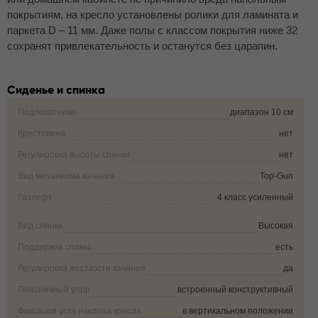
покрытиям, на кресло установлены ролики для ламината и
паркета D – 11 мм. Даже полы с классом покрытия ниже 32
сохранят привлекательность и останутся без царапин.
Сиденье и спинка
Подлокотники
диапазон 10 см
Крестовина
нет
Регулировка высоты спинки
нет
Вид механизма качания
Top-Gun
Газлифт
4 класс усиленный
Вид спинки
Высокая
Поддержка спины
есть
Регулировка жесткости качания
да
Поясничный упор
встроенный конструктивный
Фиксация угла наклона кресла
в вертикальном положении