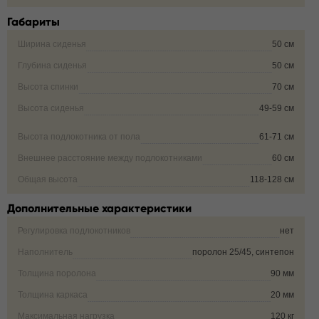
Габариты
Ширина сиденья
50 см
Глубина сиденья
50 см
Высота спинки
70 см
Высота сиденья
49-59 см
Высота подлокотника от пола
61-71 см
Внешнее расстояние между подлокотниками
60 см
Общая высота
118-128 см
Дополнительные характеристики
Регулировка подлокотников
нет
Наполнитель
поролон 25/45, синтепон
Толщина поролона
90 мм
Толщина каркаса
20 мм
Максимальная нагрузка
120 кг