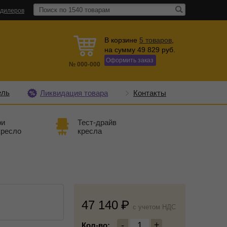
 дилеров
В корзине
5
товаров
,
на сумму
49 829
руб.
Оформить заказ
№
000-000
ель
Ликвидация товара
Контакты
ри
Тест-драйв
кресло
кресла
47 140
c учетом НДС
-
1
+
Кол-во: