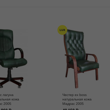
LUX
с лагуна
Честер ех boss
альная кожа
натуральная кожа
с 2005
Мадрас 2005