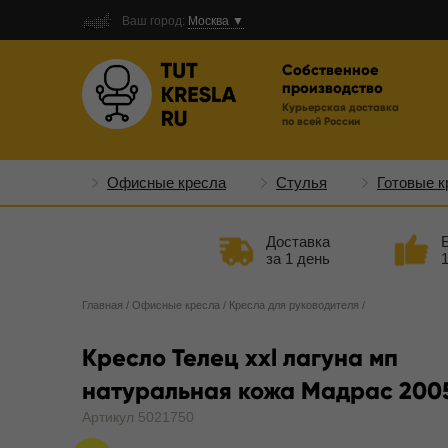
Ваш город:
Москва ▼
Собственное
производство
Курьерская доставка
по всей России
Офисные кресла
Стулья
Готовые к
Доставка
за 1 день
Главная
/
Офисные кресла
/
Кресла для руководителя
/
Кресло Телец xxl лагуна мп
натуральная кожа Мадрас 200
Артикул 5021750