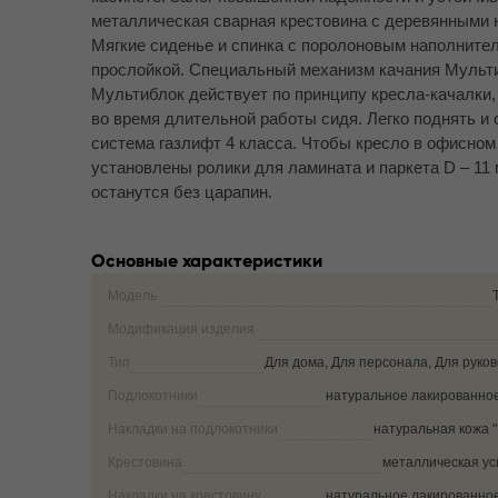
металлическая сварная крестовина с деревянными на
Мягкие сиденье и спинка с поролоновым наполните
прослойкой. Специальный механизм качания Мультиб
Мультиблок действует по принципу кресла-качалки
во время длительной работы сидя. Легко поднять и
система газлифт 4 класса. Чтобы кресло в офисно
установлены ролики для ламината и паркета D – 11
останутся без царапин.
Основные характеристики
Модель
Модификация изделия
Тип
Для дома, Для персонала, Для руко
Подлокотники
натуральное лакированно
Накладки на подлокотники
натуральная кожа 
Крестовина
металлическая у
Накладки на крестовину
натуральное лакированно