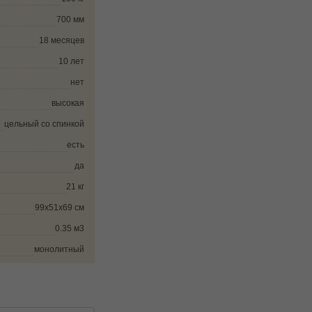
700 мм
18 месяцев
10 лет
нет
высокая
цельный со спинкой
есть
да
21 кг
99х51х69 см
0.35 м3
монолитный