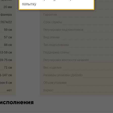
попытку
20 мм
Диаметр крестовины
я фанера
Гарантия
27674/22
Срок службы
59 см
Регулировка подлокотников
57 см
Вид спинки
88 см
Тип подголовника
53-59 см
Поддержка спины
69-75 см
Регулировка жесткости качания
71 см
Вес изделия
1-147 см
Размеры упаковки (ДxШxВ)
зон 6 см
Объем упаковки
нет
Каркас
 исполнения