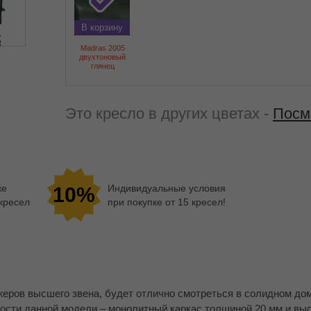
В корзину
Madras 2005
двухтоновый
глянец
Это кресло в других цветах -
Посм
ке
Индивидуальные условия
10%
 кресел
при покупке от 15 кресел!
еров высшего звена, будет отлично смотреться в солидном д
вости данной модели – монолитный каркас толщиной 20 мм и вы