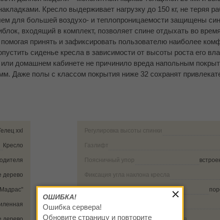
кладками. Кресло выдерживает нагрузку до 150 кг, не теряя ра
лем для большей воздухо- и теплопроницаемости защищены си
лок, входящий в комплект, позволяет спине отдыхать во время
, помогая принять и зафиксировать пользователю наиболее ком
 опустить сиденье кресла в зависимости от высоты роста его в
м или домашнем кабинете не причинило вреда напольным покрыт
 мм. Даже полы с классом покрытия ниже 32 сохранят привлекат
Телец xxl
Регулировка высоты спинки
Кресло
Газлифт
водителя
Поясничный упор
встрое
е дерево
Фиксация угла наклона кресла
"Мадрас"
Наполнитель
пор
ОШИБКА!
силенная
Толщина поролона
Ошибка сервера!
Обновите страницу и повторите
е дерево
Максимальная статическая нагрузка