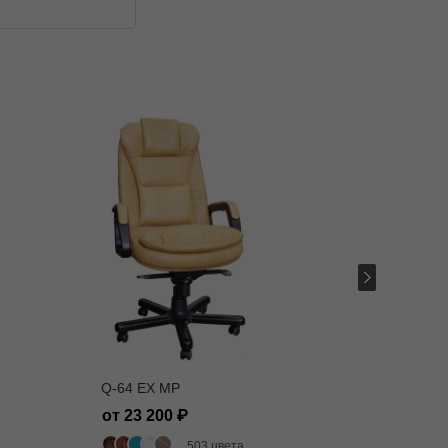
Сеньор
Q-64 EX MP
натура
от 23 200
МАДРАС
503 цвета