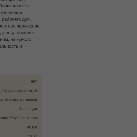
бочих качеств.
нтепоновой
 рабочего дня.
фортное положение
ладельца поможет
иям, на кресло
ельность и
нет
4 класс (усиленный)
нный конструктивный
4 позиции
олон 25/45, синтепон
80 мм
150 кг