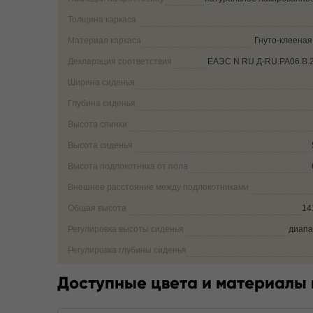
Толщина каркаса
Материал каркаса
Гнуто-клеена
Декларация соответствия
ЕАЭС N RU Д-RU.РА06.В.
Ширина сиденья
Глубина сиденья
Высота спинки
Высота сиденья
Высота подлокотника от пола
Внешнее расстояние между подлокотниками
Общая высота
14
Регулировка высоты сиденья
диапа
Регулировка глубины сиденья
Доступные цвета и материалы