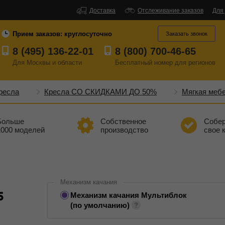
Доставка
Отслеживание заказов
Для
Прием заказов:
круглосуточно
Заказать звонок
8 (495) 136-22-01
8 (800) 700-46-65
Для Москвы и области
Бесплатный
номер
для регионов
ресла
Кресла СО СКИДКАМИ ДО 50%
Мягкая меб
Больше
Собственное
Собе
1000 моделей
производство
свое 
Механизм качания
5
Механизм качания Мультиблок
(по умолчанию)