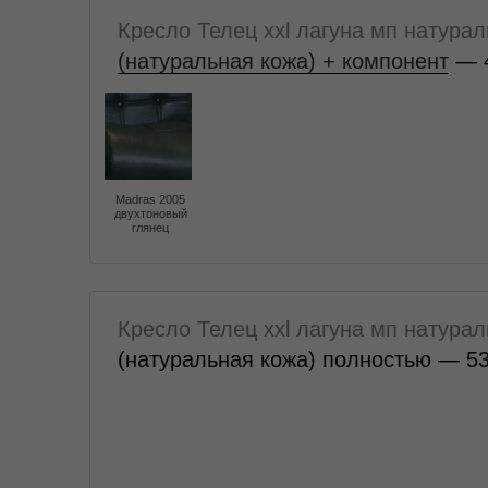
Кресло Телец xxl лагуна мп натура
(натуральная кожа) + компонент
— 
Madras 2005
двухтоновый
глянец
Кресло Телец xxl лагуна мп натура
(натуральная кожа) полностью — 5