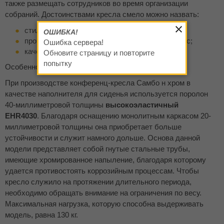
также размещать сотрудников во время организации
собраний. Достоинствами кресла смело можно назвать:
стильный внешний вид;
ОШИБКА!
прочный металлический хромированный каркас;
Ошибка сервера!
качественный обивочный материал.
Обновите страницу и повторите
попытку
Особенности кресла
При производстве конференц-кресла Самбо н хром в
качестве наполнителя для сиденья используется поролон
40-миллиметровой толщины
высокоэластичный
EHR4030
. Благодаря оснащению монолитным каркасом 20-
миллиметровой толщины она приобретает больше
устойчивости и служит намного дольше. Основа данной
модели представляет собой гнутые стальные трубы,
имеющие хромированное напыление, благодаря которому
удается противостоять коррозийным процессам. Чтобы
кресло служило на протяжении длительного периода,
необходимо обращать внимание на ограничения по весу.
Максимальная нагрузка, которую способна выдерживать
модель, равна 130 кг.