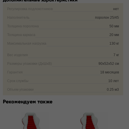
Регулировка подлокотников
нет
Наполнитель
поролон 25/45
Толщина поролона
50 мм
Толщина каркаса
20 мм
Максимальная нагрузка
130 кг
Вес изделия
7 кг
Размеры упаковки (ДxШxВ)
90х52х52 см
Гарантия
18 месяцев
Срок службы
10 лет
Объем упаковки
0.25 м3
Рекомендуем также