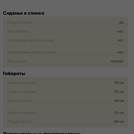
Сиденье и спинка
Подлокотники
да
Крестовина
нет
Регулировка высоты спинки
нет
Регулировка наклона спинки
нет
Вид спинки
Низкая
Габариты
Ширина сиденья
45 см
Глубина сиденья
45 см
Высота спинки
48 см
Высота сиденья
41 см
Общая высота
89 см
Дополнительные характеристики