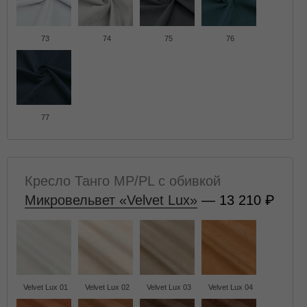
73
74
75
76
77
Кресло Танго MP/PL с обивкой
Микровельвет «Velvet Lux»
— 13 210
Velvet Lux 01
Velvet Lux 02
Velvet Lux 03
Velvet Lux 04