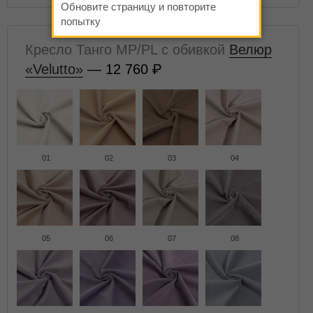
Обновите страницу и повторите
попытку
Кресло Танго MP/PL с обивкой
Велюр
«Velutto»
— 12 760
01
02
03
04
05
06
07
08