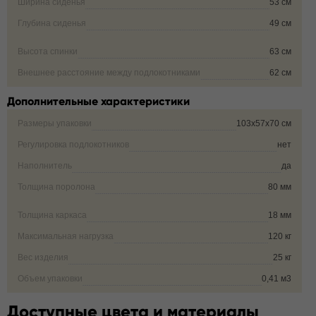
Ширина сиденья
53 см
Глубина сиденья
49 см
Высота спинки
63 см
Внешнее расстояние между подлокотниками
62 см
Дополнительные характеристики
Размеры упаковки
103х57х70 см
Регулировка подлокотников
нет
Наполнитель
да
Толщина поролона
80 мм
Толщина каркаса
18 мм
Максимальная нагрузка
120 кг
Вес изделия
25 кг
Объем упаковки
0,41 м3
Доступные цвета и материалы