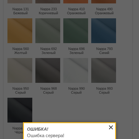
Nappa 131
Nappa 233
Nappa 410
Nappa 490
Бежевый
Коричневый
Оранжевый
Оранжевый
Nappa 560
Nappa 692
Nappa 696
Nappa 793
Желтый
Зеленый
Зеленый
Синий
Nappa 950
Nappa 968
Nappa 990
Nappa 993
Серый
Серый
Серый
Серый
Nappa 999
ОШИБКА!
Чёрный
Ошибка сервера!