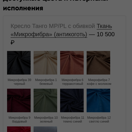
исполнения
Кресло Танго MP/PL с обивкой
Ткань
«Микрофибра» (антикоготь)
— 10 500
Микрофибра 39
Микрофибра 1
Микрофибра 6
Микрофибра 7
черный
бежевый
терракотовый
кофе с молоком
Микрофибра 9
Микрофибра 10
Микрофибра 11
Микрофибра 12
бордовый
зеленый
темно синий
светло синий