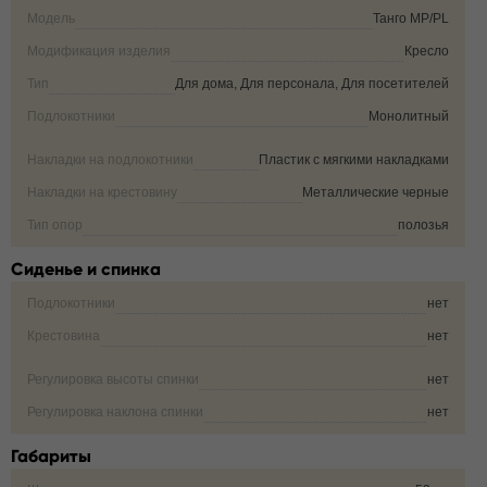
Модель
Танго MP/PL
Модификация изделия
Кресло
Тип
Для дома, Для персонала, Для посетителей
Подлокотники
Монолитный
Накладки на подлокотники
Пластик с мягкими накладками
Накладки на крестовину
Металлические черные
Тип опор
полозья
Сиденье и спинка
Подлокотники
нет
Крестовина
нет
Регулировка высоты спинки
нет
Регулировка наклона спинки
нет
Габариты