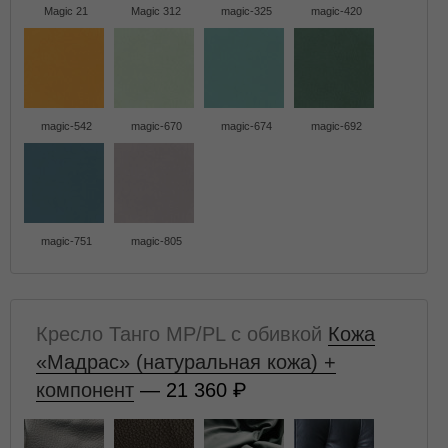
Magic 21
Magic 312
magic-325
magic-420
magic-542
magic-670
magic-674
magic-692
magic-751
magic-805
Кресло Танго MP/PL с обивкой
Кожа
«Мадрас» (натуральная кожа) +
компонент
— 21 360