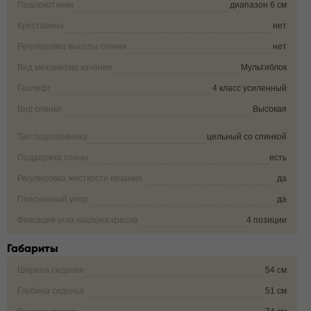
Подлокотники
диапазон 6 см
Крестовина
нет
Регулировка высоты спинки
нет
Вид механизма качания
Мультиблок
Газлифт
4 класс усиленный
Вид спинки
Высокая
Тип подголовника
цельный со спинкой
Поддержка спины
есть
Регулировка жесткости качания
да
Поясничный упор
да
Фиксация угла наклона кресла
4 позиции
Габариты
Ширина сиденья
54 см
Глубина сиденья
51 см