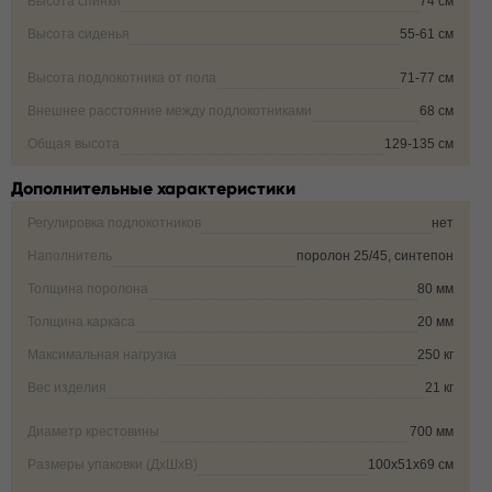
Высота спинки
74 см
Высота сиденья
55-61 см
Высота подлокотника от пола
71-77 см
Внешнее расстояние между подлокотниками
68 см
Общая высота
129-135 см
Дополнительные характеристики
Регулировка подлокотников
нет
Наполнитель
поролон 25/45, синтепон
Толщина поролона
80 мм
Толщина каркаса
20 мм
Максимальная нагрузка
250 кг
Вес изделия
21 кг
Диаметр крестовины
700 мм
Размеры упаковки (ДxШxВ)
100х51х69 см