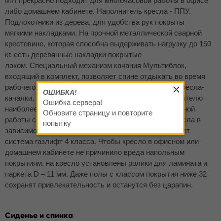
MП прекрасно подходит для многочасовой работы в офисе
либо домашнем кабинете. Наполнитель кресла - ППУ.
Подлокотники из дерева, для удобства рук покрыты
мягкими накладками. На прочной металлической сварной
крестовине, которая способна выдерживать нагрузку до 150
кг, есть деревянные накладки покрытые
лаком. Специальный механизм качания Мультиблок,
входящий в комплект, позволяет спине отдыхать во время
рабочего дня. Мультиблок действует по принципу кресла-
ОШИБКА!
качалки, помогая принять и зафиксировать пользователю
Ошибка сервера!
наиболее комфортное положение во время длительной
Обновите страницу и повторите
работы сидя. Легко поднять и опустить сиденье кресла в
попытку
зависимости от высоты роста его владельца поможет
система газлифт 4 класса. Чтобы кресло в офисном или
домашнем кабинете не причинило вреда напольным
покрытиям, на кресло установлены ролики для ламината и
паркета D – 11 мм. Даже полы с классом покрытия ниже 32
сохранят привлекательность и останутся без царапин.
Сиденье и спинка