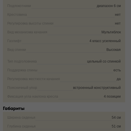
Подлокотники
диапазон 6 см
Крестовина
нет
Регулировка высоты спинки
нет
Вид механизма качания
Мультиблок
Газлифт
4 класс усиленный
Вид спинки
Высокая
Тип подголовника
цельный со спинкой
Поддержка спины
есть
Регулировка жесткости качания
да
Поясничный упор
встроенный конструктивный
Фиксация угла наклона кресла
4 позиции
Габариты
Ширина сиденья
54 см
Глубина сиденья
51 см