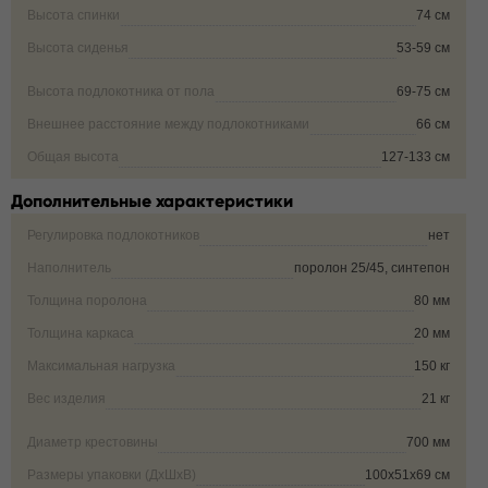
Высота спинки
74 см
Высота сиденья
53-59 см
Высота подлокотника от пола
69-75 см
Внешнее расстояние между подлокотниками
66 см
Общая высота
127-133 см
Дополнительные характеристики
Регулировка подлокотников
нет
Наполнитель
поролон 25/45, синтепон
Толщина поролона
80 мм
Толщина каркаса
20 мм
Максимальная нагрузка
150 кг
Вес изделия
21 кг
Диаметр крестовины
700 мм
Размеры упаковки (ДxШxВ)
100х51х69 см