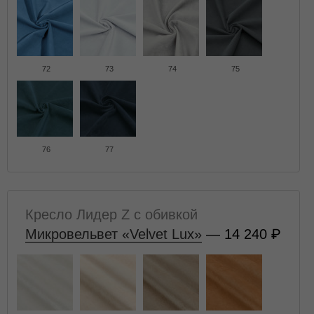
72
73
74
75
76
77
Кресло Лидер Z с обивкой
Микровельвет «Velvet Lux»
— 14 240