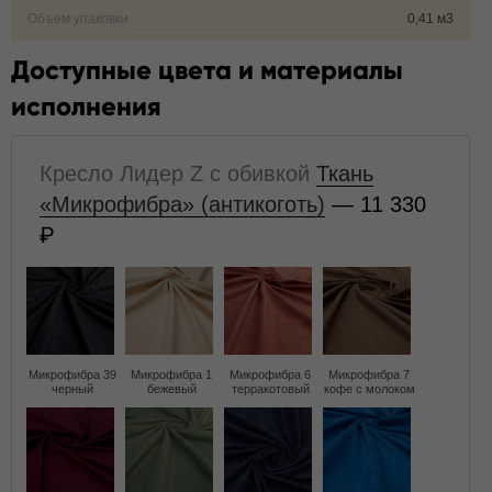
Объем упаковки
0,41 м3
Доступные цвета и материалы
исполнения
Кресло Лидер Z с обивкой
Ткань
«Микрофибра» (антикоготь)
— 11 330
Микрофибра 39
Микрофибра 1
Микрофибра 6
Микрофибра 7
черный
бежевый
терракотовый
кофе с молоком