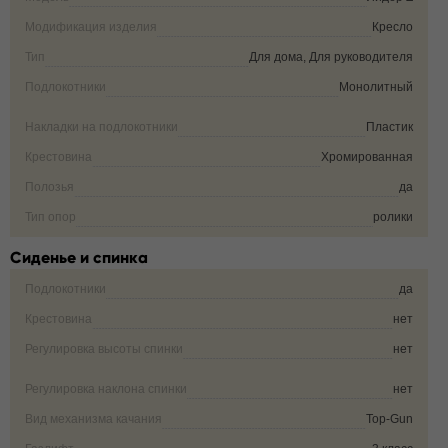
Модификация изделия
Кресло
Тип
Для дома, Для руководителя
Подлокотники
Монолитный
Накладки на подлокотники
Пластик
Крестовина
Хромированная
Полозья
да
Тип опор
ролики
Сиденье и спинка
Подлокотники
да
Крестовина
нет
Регулировка высоты спинки
нет
Регулировка наклона спинки
нет
Вид механизма качания
Top-Gun