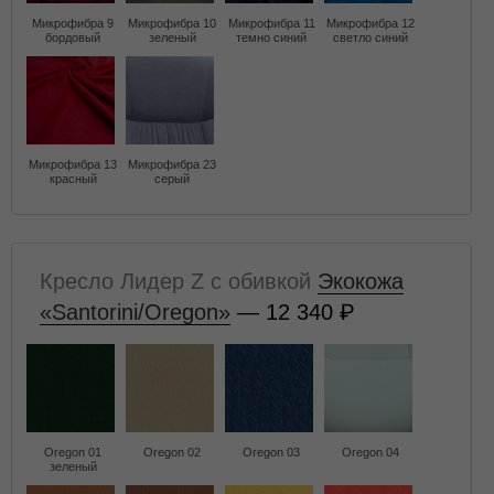
Микрофибра 9
Микрофибра 10
Микрофибра 11
Микрофибра 12
бордовый
зеленый
темно синий
светло синий
Микрофибра 13
Микрофибра 23
красный
серый
Кресло Лидер Z с обивкой
Экокожа
«Santorini/Oregon»
— 12 340
Oregon 01
Oregon 02
Oregon 03
Oregon 04
зеленый