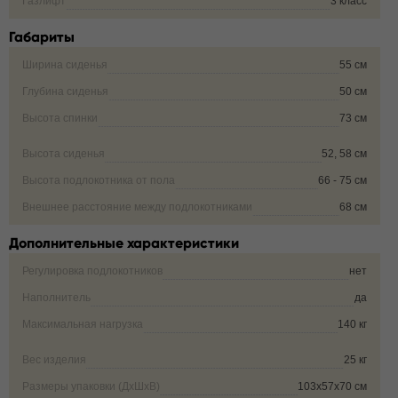
Газлифт
3 класс
Габариты
Ширина сиденья
55 см
Глубина сиденья
50 см
Высота спинки
73 см
Высота сиденья
52, 58 см
Высота подлокотника от пола
66 - 75 см
Внешнее расстояние между подлокотниками
68 см
Дополнительные характеристики
Регулировка подлокотников
нет
Наполнитель
да
Максимальная нагрузка
140 кг
Вес изделия
25 кг
Размеры упаковки (ДxШxВ)
103x57x70 см