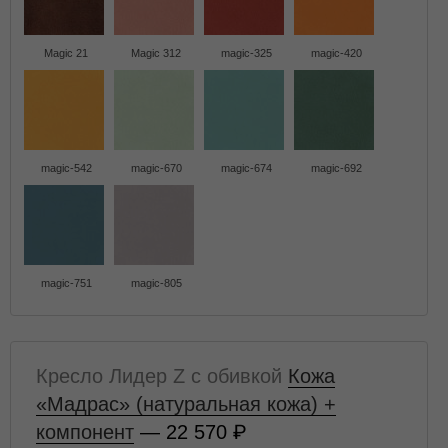
Magic 21
Magic 312
magic-325
magic-420
magic-542
magic-670
magic-674
magic-692
magic-751
magic-805
Кресло Лидер Z с обивкой
Кожа
«Мадрас» (натуральная кожа) +
компонент
— 22 570