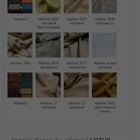
Madras1
Madras 3035
Madras 3037
Madras 3039
матовый
матовый
перламутр
фисташковый
Madras 3060
Madras 3070
Madras 3077
Madras белый
перламутр
перламутр
матовый
Madras2
Madras 17
Madras 22
Madras 3020
матовый
матовый
двухтоновый
глянец