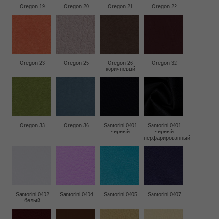
Oregon 19
Oregon 20
Oregon 21
Oregon 22
Oregon 23
Oregon 25
Oregon 26
Oregon 32
коричневый
Oregon 33
Oregon 36
Santorini 0401
Santorini 0401
черный
черный
перфарированный
Santorini 0402
Santorini 0404
Santorini 0405
Santorini 0407
белый