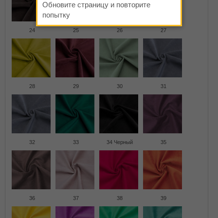
Обновите страницу и повторите
попытку
24
25
26
27
28
29
30
31
32
33
34 Черный
35
36
37
38
39