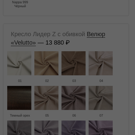
Nappa 999
Чёрный
Кресло Лидер Z с обивкой
Велюр
«Velutto»
— 13 880
01
02
03
04
Темный орех
05
06
07