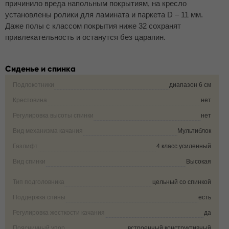
причинило вреда напольным покрытиям, на кресло
установлены ролики для ламината и паркета D – 11 мм.
Даже полы с классом покрытия ниже 32 сохранят
привлекательность и останутся без царапин.
Сиденье и спинка
Подлокотники
диапазон 6 см
Крестовина
нет
Регулировка высоты спинки
нет
Вид механизма качания
Мультиблок
Газлифт
4 класс усиленный
Вид спинки
Высокая
Тип подголовника
цельный со спинкой
Поддержка спины
есть
Регулировка жесткости качания
да
Поясничный упор
встроенный конструктивный