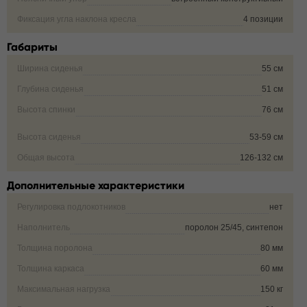
Фиксация угла наклона кресла
4 позиции
Габариты
Ширина сиденья
55 см
Глубина сиденья
51 см
Высота спинки
76 см
Высота сиденья
53-59 см
Общая высота
126-132 см
Дополнительные характеристики
Регулировка подлокотников
нет
Наполнитель
поролон 25/45, синтепон
Толщина поролона
80 мм
Толщина каркаса
60 мм
Максимальная нагрузка
150 кг