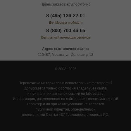
Прием заказов: круглосуточно
8 (495) 136-22-01
Для Москвы и области
8 (800) 700-46-65
Бесплатный номер для регионов
Адрес выставочного зала:
115487, Москва, ул. Деловая д.18
© 2008–2026
Перепечатка материалов и использование фотографий
допускается только с согласия владельцев сайта
и при наличии активной ссылки на tutkresla.ru
Информация, размещенная на сайте, носит ознакомительный
характер и ни при каких условиях не является
публичной офертой, определяемой
положениями Статьи 437 Гражданского кодекса РФ.