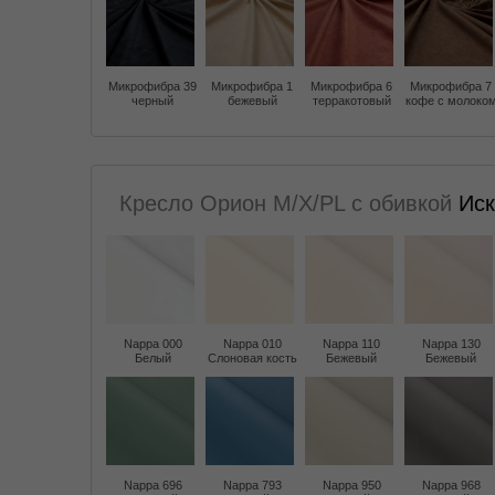
Микрофибра 39
Микрофибра 1
Микрофибра 6
Микрофибра 7
черный
бежевый
терракотовый
кофе с молоко
Кресло Орион M/X/PL с обивкой
Иск
Nappa 000
Nappa 010
Nappa 110
Nappa 130
Белый
Слоновая кость
Бежевый
Бежевый
Nappa 696
Nappa 793
Nappa 950
Nappa 968