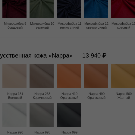
Микрофибра 9
Микрофибра 10
Микрофибра 11
Микрофибра 12
Микрофибра 1
м
бордовый
зеленый
темно синий
светло синий
красный
усственная кожа «Nappa» — 13 940
Nappa 131
Nappa 233
Nappa 410
Nappa 490
Nappa 560
Бежевый
Коричневый
Оранжевый
Оранжевый
Желтый
Nappa 990
Nappa 993
Nappa 999