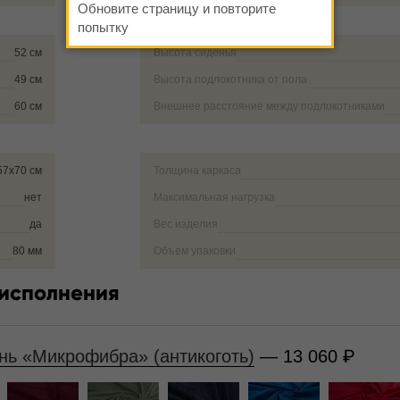
Обновите страницу и повторите
попытку
52 см
Высота сиденья
49 см
Высота подлокотника от пола
60 см
Внешнее расстояние между подлокотниками
57х70 см
Толщина каркаса
нет
Максимальная нагрузка
да
Вес изделия
80 мм
Объем упаковки
 исполнения
нь «Микрофибра» (антикоготь)
— 13 060