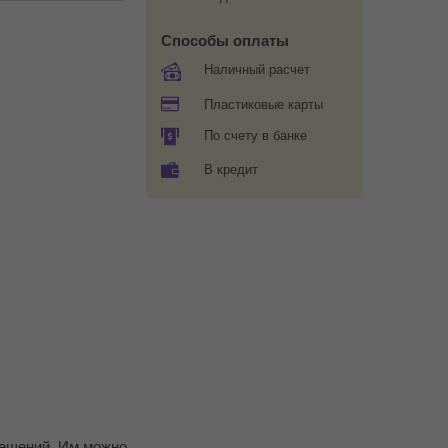
Способы оплаты
Наличный расчет
Пластиковые карты
По счету в банке
В кредит
мещений. Им можно