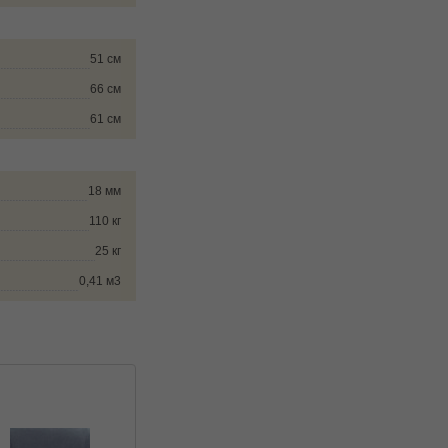
51 см
66 см
61 см
18 мм
110 кг
25 кг
0,41 м3