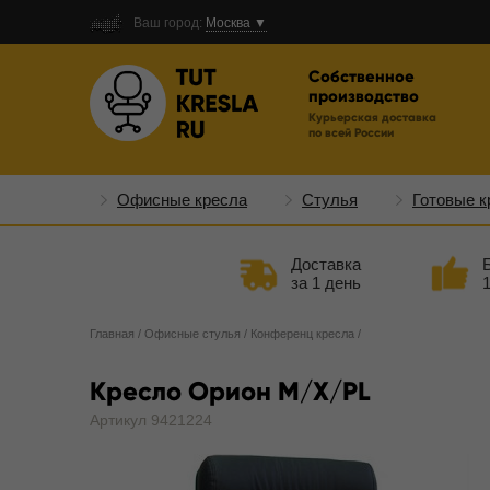
Ваш город:
Москва ▼
Собственное
производство
Курьерская доставка
по всей России
Офисные кресла
Стулья
Готовые к
Доставка
за 1 день
Главная
/
Офисные стулья
/
Конференц кресла
/
Кресло Орион M/X/PL
Артикул 9421224