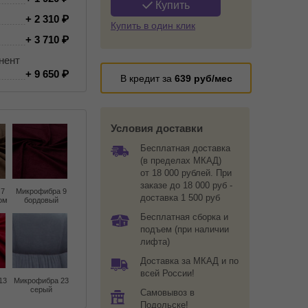
Купить
+ 2 310
Купить в один клик
+ 3 710
нент
+ 9 650
В кредит за
639
руб/мес
Условия доставки
Бесплатная доставка
(в пределах МКАД)
от 18 000 рублей. При
заказе до 18 000 руб -
 7
Микрофибра 9
доставка 1 500 руб
ом
бордовый
Бесплатная сборка и
подъем (при наличии
лифта)
Доставка за МКАД и по
всей России!
13
Микрофибра 23
серый
Самовывоз в
Подольске!