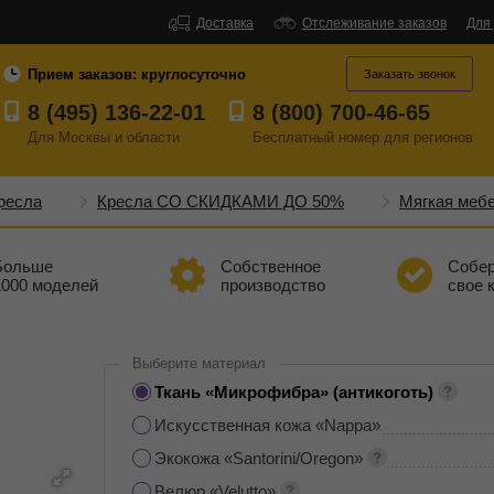
Доставка
Отслеживание заказов
Для
Прием заказов:
круглосуточно
Заказать звонок
8 (495) 136-22-01
8 (800) 700-46-65
Для Москвы и области
Бесплатный
номер
для регионов
ресла
Кресла СО СКИДКАМИ ДО 50%
Мягкая меб
Больше
Собственное
Собе
1000 моделей
производство
свое 
Выберите материал
Ткань «Микрофибра» (антикоготь)
Искусственная кожа «Nappa»
Экокожа «Santorini/Oregon»
Велюр «Velutto»