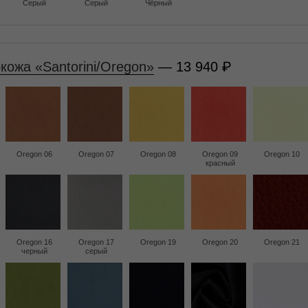
Серый
Серый
Чёрный
кожа «Santorini/Oregon»
— 13 940
Oregon 06
Oregon 07
Oregon 08
Oregon 09
Oregon 10
красный
Oregon 16
Oregon 17
Oregon 19
Oregon 20
Oregon 21
черный
серый