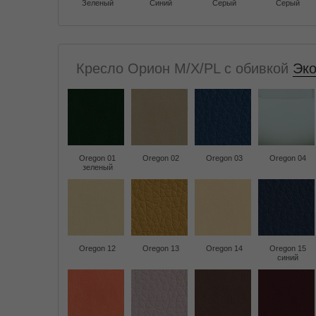
Зеленый
Синий
Серый
Серый
Кресло Орион M/X/PL с обивкой
Эко
Oregon 01
Oregon 02
Oregon 03
Oregon 04
зеленый
Oregon 12
Oregon 13
Oregon 14
Oregon 15
синий