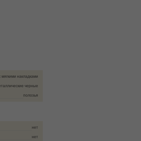
с мягкими накладками
таллические черные
полозья
нет
нет