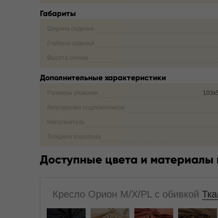
Габариты
Ширина сиденья
Глубина сиденья
Высота спинки
Дополнительные характеристики
Размеры упаковки
103х
Регулировка подлокотников
Наполнитель
Толщина поролона
Доступные цвета и материалы
Кресло Орион M/X/PL с обивкой
Тка