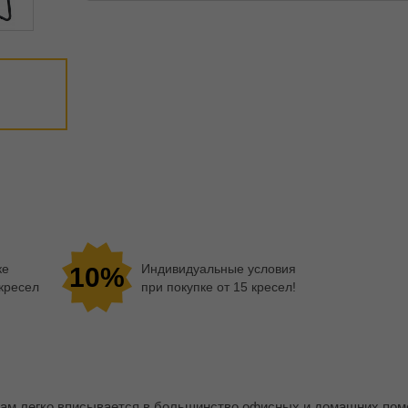
ке
Индивидуальные условия
10%
 кресел
при покупке от 15 кресел!
там легко вписывается в большинство офисных и домашних по