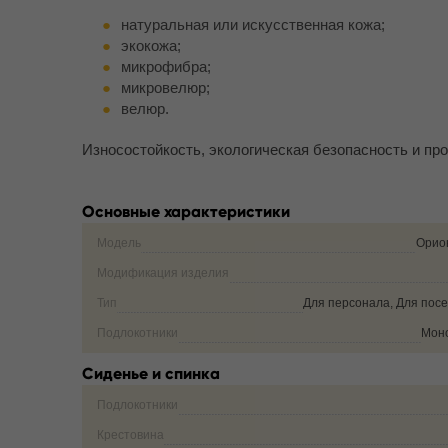
натуральная или искусственная кожа;
экокожа;
микрофибра;
микровелюр;
велюр.
Износостойкость, экологическая безопасность и про
Основные характеристики
Модель
Орио
Модификация изделия
Тип
Для персонала, Для пос
Подлокотники
Мон
Сиденье и спинка
Подлокотники
Крестовина