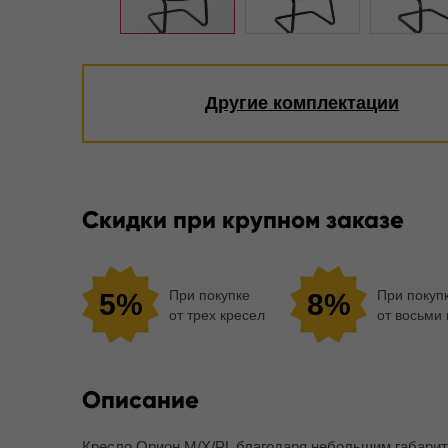
Другие комплектации
Скидки при крупном заказе
При покупке
При покуп
5%
8%
от трех кресел
от восьми
Описание
Кресло Орион M/X/PL благодаря небольшим габари