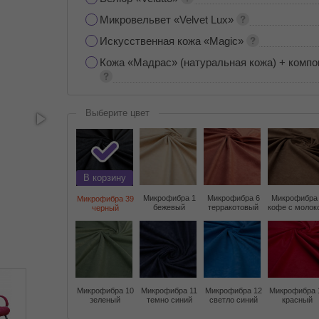
Микровельвет «Velvet Lux»
Искусственная кожа «Magic»
Кожа «Мадрас» (натуральная кожа) + компо
Выберите цвет
В корзину
Микрофибра 1
Микрофибра 6
Микрофибра
Микрофибра 39
бежевый
терракотовый
кофе с молок
черный
Микрофибра 10
Микрофибра 11
Микрофибра 12
Микрофибра 
зеленый
темно синий
светло синий
красный