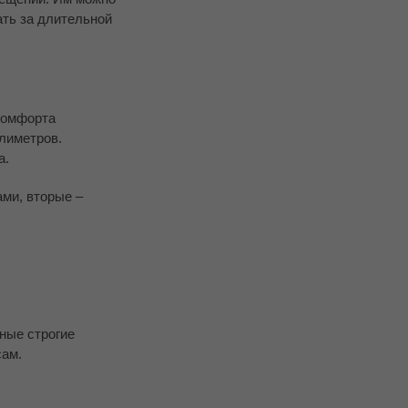
ать за длительной
комфорта
лиметров.
а.
ми, вторые –
ные строгие
сам.