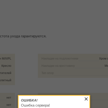
стота ухода гарантируются.
н M/X/PL
Накладки на подлокотники
Хром 
Кресло
Накладки на крестовину
Ме
етителей
Тип опор
олитный
нет
Регулировка высоты спинки
ОШИБКА!
нет
Ошибка сервера!
Регулировка наклона спинки