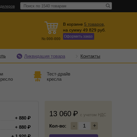
 дилеров
В корзине
5
товаров
,
на сумму
49 829
руб.
Оформить заказ
№
000-000
ель
Ликвидация товара
Контакты
ри
Тест-драйв
кресло
кресла
13 060
c учетом НДС
+ 880
-
1
+
Кол-во:
+ 880
+ 1 920