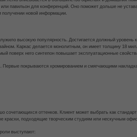
ия или павильон для конференций. Оно поможет дольше не устав
и получении новой информации.
аслужило высокую популярность. Достигается должный уровень 
зайном. Каркас делается монолитным, он имеет толщину 18 мил
емый поверх него синтепон повышает эксплуатационные свойств
уб. Первые покрываются хромированием и смягчающими накладка
шо сочетающихся оттенков. Клиент может выбрать как стандарт
ые краски, подходящие творческим студиям или нескучным офи
 роли выступают: