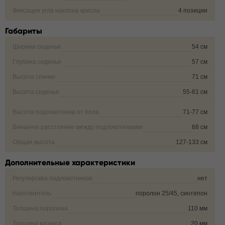
Фиксация угла наклона кресла
4 позиции
Габариты
Ширина сиденья
54 см
Глубина сиденья
57 см
Высота спинки
71 см
Высота сиденья
55-61 см
Высота подлокотника от пола
71-77 см
Внешнее расстояние между подлокотниками
68 см
Общая высота
127-133 см
Дополнительные характеристики
Регулировка подлокотников
нет
Наполнитель
поролон 25/45, синтепон
Толщина поролона
110 мм
Толщина каркаса
20 мм