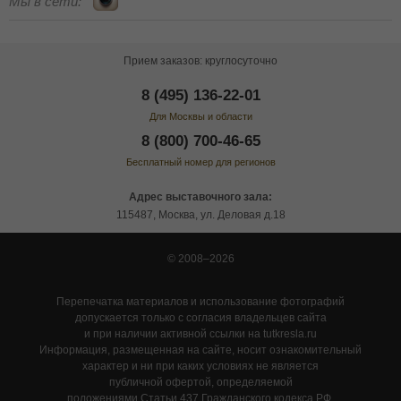
Мы в сети:
Прием заказов: круглосуточно
8 (495) 136-22-01
Для Москвы и области
8 (800) 700-46-65
Бесплатный номер для регионов
Адрес выставочного зала:
115487, Москва, ул. Деловая д.18
© 2008–2026
Перепечатка материалов и использование фотографий
допускается только с согласия владельцев сайта
и при наличии активной ссылки на tutkresla.ru
Информация, размещенная на сайте, носит ознакомительный
характер и ни при каких условиях не является
публичной офертой, определяемой
положениями Статьи 437 Гражданского кодекса РФ.