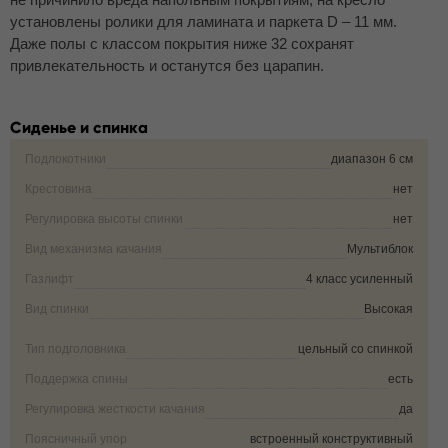
установлены ролики для ламината и паркета D – 11 мм.
Даже полы с классом покрытия ниже 32 сохранят
привлекательность и останутся без царапин.
Сиденье и спинка
Подлокотники
диапазон 6 см
Крестовина
нет
Регулировка высоты спинки
нет
Вид механизма качания
Мультиблок
Газлифт
4 класс усиленный
Вид спинки
Высокая
Тип подголовника
цельный со спинкой
Поддержка спины
есть
Регулировка жесткости качания
да
Поясничный упор
встроенный конструктивный