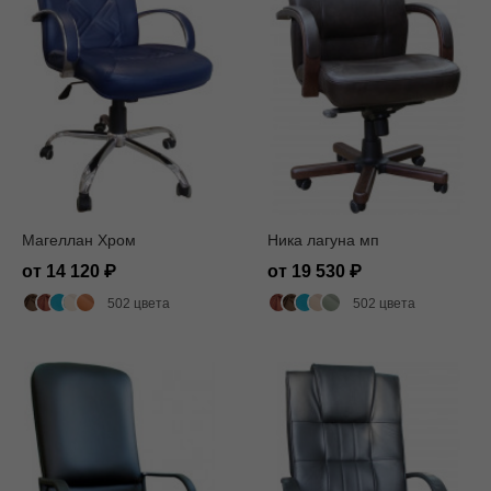
Магеллан Хром
Ника лагуна мп
от 14 120
от 19 530
502 цвета
502 цвета