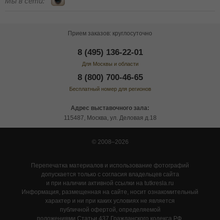
Мы в сети:
Прием заказов: круглосуточно
8 (495) 136-22-01
Для Москвы и области
8 (800) 700-46-65
Бесплатный номер для регионов
Адрес выставочного зала:
115487, Москва, ул. Деловая д.18
© 2008–2026
Перепечатка материалов и использование фотографий
допускается только с согласия владельцев сайта
и при наличии активной ссылки на tutkresla.ru
Информация, размещенная на сайте, носит ознакомительный
характер и ни при каких условиях не является
публичной офертой, определяемой
положениями Статьи 437 Гражданского кодекса РФ.