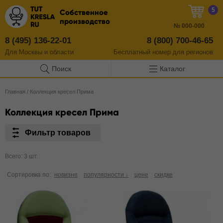
5
Собственное
производство
№
000-000
8 (495) 136-22-01
8 (800) 700-46-65
Для Москвы и области
Бесплатный
номер
для регионов
Поиск
Каталог
Главная
/
Коллекция кресел Прима
Коллекция кресел Прима
Фильтр товаров
Всего: 3 шт.
Сортировка по:
новизне
популярности ↓
цене
скидке