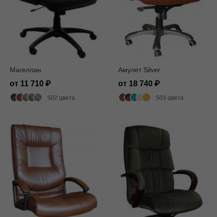
Магеллан
Амулет Silver
от 11 710
от 18 740
502 цвета
503 цвета