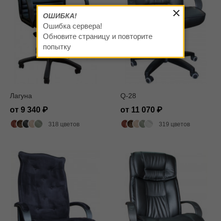
ОШИБКА!
Ошибка сервера!
Обновите страницу и повторите
попытку
Лагуна
Q-28
от 9 340
от 11 070
318 цветов
319 цветов