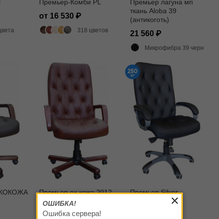
l
Премьер-Комби PL
Премьер лагуна мп
ткань Aloba 39
от 16 530
(антикоготь)
цвета
318 цветов
21 560
Микрофибра 39 черный
ЭКОКОЖА
Премьер ех кожа 2012
Премьер Silver
ОШИБКА!
32 600
от 18 760
Ошибка сервера!