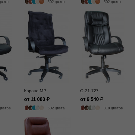
цвета
502 цвета
502 цвета
Корона MP
Q-21-727
от 11 080
от 9 540
цветов
502 цвета
318 цветов