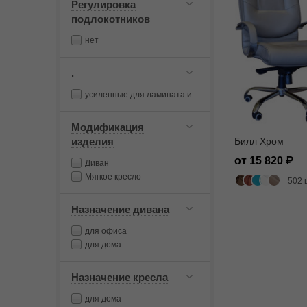
Регулировка
подлокотников
нет
.
усиленные для ламината и паркета
Модификация
изделия
Билл Хром
от 15 820
Диван
Мягкое кресло
502 
Назначение дивана
для офиса
для дома
Назначение кресла
для дома