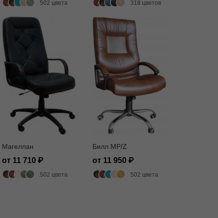
502 цвета
318 цветов
Магеллан
Билл MP/Z
от 11 710
от 11 950
502 цвета
502 цвета