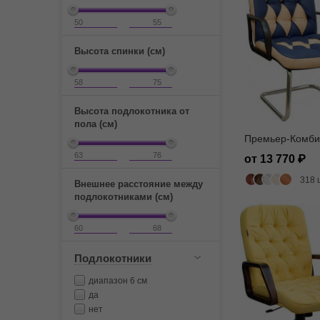
Высота спинки (см)
Высота подлокотника от
пола (см)
Премьер-Комби
от 13 770
318 
Внешнее расстояние между
подлокотниками (см)
Подлокотники
диапазон 6 см
да
нет