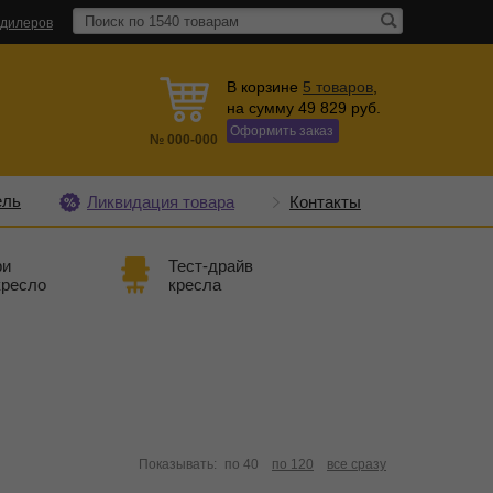
 дилеров
В корзине
5
товаров
,
на сумму
49 829
руб.
Оформить заказ
№
000-000
ель
Ликвидация товара
Контакты
ри
Тест-драйв
кресло
кресла
Показывать:
по 40
по 120
все сразу