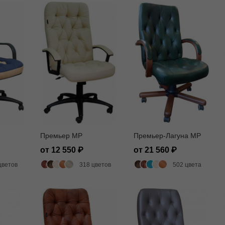
Премьер MP
Премьер-Лагуна MP
от 12 550
от 21 560
цветов
318 цветов
502 цвета