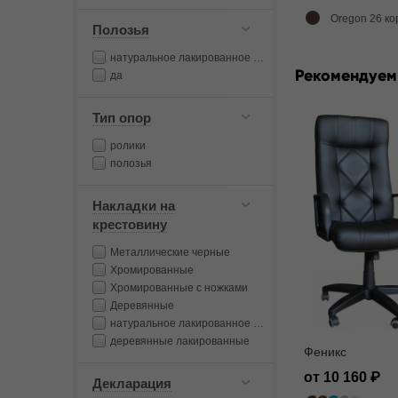
Oregon 26 ко
Полозья
натуральное лакированное дерево
Рекомендуем
да
Тип опор
ролики
полозья
Накладки на
крестовину
Металлические черные
Хромированные
Хромированные с ножками
Деревянные
натуральное лакированное дерево
деревянные лакированные
Феникс
от 10 160
Декларация