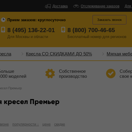
Доставка
Отслеживание заказов
Для
Прием заказов:
круглосуточно
Заказать звонок
8 (495) 136-22-01
8 (800) 700-46-65
Для Москвы и области
Бесплатный
номер
для регионов
ресла
Кресла СО СКИДКАМИ ДО 50%
Мягкая меб
Больше
Собственное
Собе
1000 моделей
производство
свое 
ресел Премьер
я кресел Премьер
визне
популярности ↓
цене
скидке