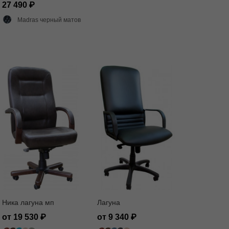
27 490
Madras черный матовый
Ника лагуна мп
Лагуна
от 19 530
от 9 340