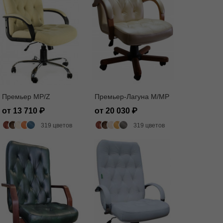
Премьер MP/Z
Премьер-Лагуна M/MP
от 13 710
от 20 030
319 цветов
319 цветов