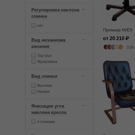
Регулировка наклона
спинки
нет
Премьер M/EX
от 20 210
Вид механизма
качания
318 
Top-Gun
Мультиблок
Вид спинки
Высокая
Низкая
Фиксация угла
наклона кресла
4 позиции