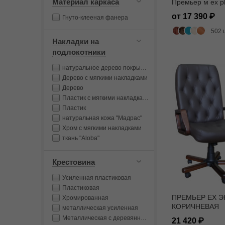
Материал каркаса
Премьер м ех p
от 17 390
Гнуто-клееная фанера
502 
Накладки на
подлокотники
натуральное дерево покрытое лаком
Дерево с мягкими накладками
Дерево
Пластик с мягкими накладками
Пластик
натуральная кожа "Мадрас"
Хром с мягкими накладками
ткань "Aloba"
Крестовина
Усиленная пластиковая
Пластиковая
ПРЕМЬЕР EX 
Хромированная
КОРИЧНЕВАЯ
металлическая усиленная
Металлическая с деревянными накладками
21 420