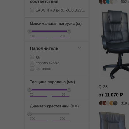
соответствия
502 
ЕАЭС N RU Д-RU.РА06.В.27674/22
Максимальная нагрузка (кг)
Наполнитель
да
поролон 25/45
синтепон
Толщина поролона (мм)
Q-28
от 11 070
319 
Диаметр крестовины (мм)