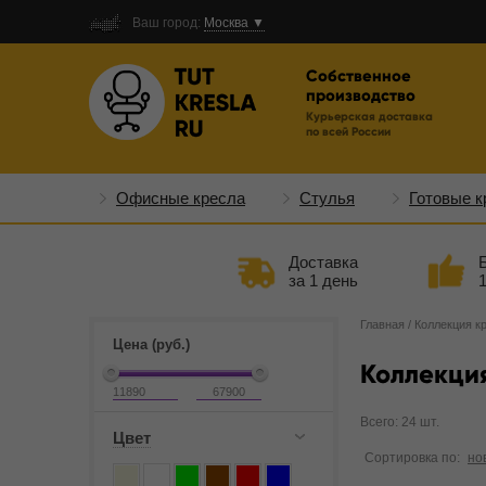
Ваш город:
Москва ▼
Собственное
производство
Курьерская доставка
по всей России
Офисные кресла
Стулья
Готовые к
Доставка
за 1 день
Главная
/
Коллекция к
Цена (руб.)
Коллекци
Всего: 24 шт.
Цвет
Сортировка по:
но