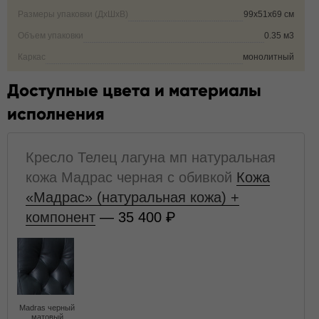
Размеры упаковки (ДxШxВ)
99х51х69 см
Объем упаковки
0.35 м3
Каркас
монолитный
Доступные цвета и материалы
исполнения
Кресло Телец лагуна мп натуральная
кожа Мадрас черная с обивкой
Кожа
«Мадрас» (натуральная кожа) +
компонент
— 35 400
Madras черный
матовый