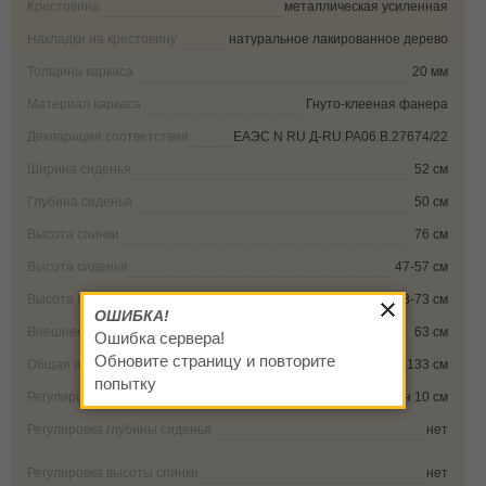
Крестовина
металлическая усиленная
Накладки на крестовину
натуральное лакированное дерево
Толщина каркаса
20 мм
Материал каркаса
Гнуто-клееная фанера
Декларация соответствия
ЕАЭС N RU Д-RU.РА06.В.27674/22
Ширина сиденья
52 см
Глубина сиденья
50 см
Высота спинки
76 см
Высота сиденья
47-57 см
Высота подлокотника от пола
63-73 см
ОШИБКА!
Внешнее расстояние между подлокотниками
63 см
Ошибка сервера!
Обновите страницу и повторите
Общая высота
123-133 см
попытку
Регулировка высоты сиденья
диапазон 10 см
Регулировка глубины сиденья
нет
Регулировка высоты спинки
нет