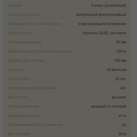
Газлифт
4 класс (усиленный)
Поясничный упор
встроенный конструктивный
Фиксация угла наклона кресла
в вертикальном положении
Наполнитель
поролон 25/45, синтепон
Толщина поролона
80 мм
Максимальная статическая нагрузка
150 кг
Диаметр крестовины
700 мм
Гарантия
18 месяцев
Срок службы
10 лет
Регулировка подлокотников
нет
Вид спинки
высокая
Тип подголовника
цельный со спинкой
Поддержка спины
есть
Регулировка жесткости качания
да
Вес изделия
18 кг