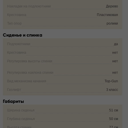
Накладки на подлокотники
Дерево
Крестовина
Пластиковая
Тип опор
ролики
Сиденье и спинка
Подлокотники
да
Крестовина
нет
Регулировка высоты спинки
нет
Регулировка наклона спинки
нет
Вид механизма качания
Top-Gun
Газлифт
3 класс
Габариты
Ширина сиденья
51 см
Глубина сиденья
50 см
Высота спинки
77 см