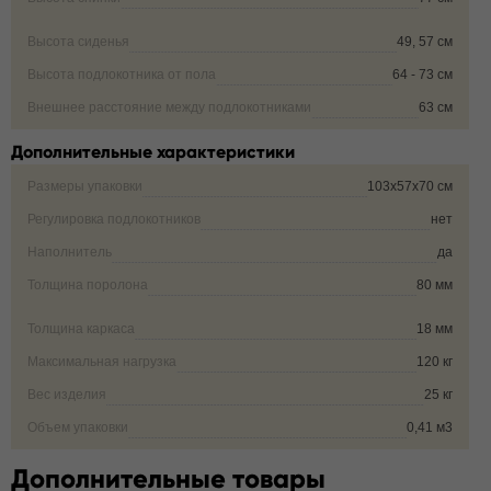
Высота сиденья
49, 57 см
Высота подлокотника от пола
64 - 73 см
Внешнее расстояние между подлокотниками
63 см
Дополнительные характеристики
Размеры упаковки
103х57х70 см
Регулировка подлокотников
нет
Наполнитель
да
Толщина поролона
80 мм
Толщина каркаса
18 мм
Максимальная нагрузка
120 кг
Вес изделия
25 кг
Объем упаковки
0,41 м3
Дополнительные товары