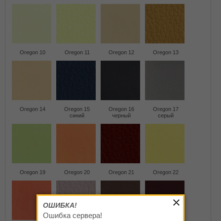
Oregon 10
Oregon 11
Oregon 12
Oregon 13
Oregon 14
Oregon 15
Oregon 16
Oregon 17
синий
черный
серый
Oregon 19
Oregon 20
Oregon 21
Oregon 22
ОШИБКА!
Ошибка сервера!