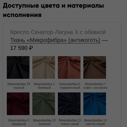
Доступные цвета и материалы
исполнения
Кресло Сенатор-Лагуна X с обивкой
Ткань «Микрофибра» (антикоготь)
—
17 590
Микрофибра 39
Микрофибра 1
Микрофибра 6
Микрофибра 7
черный
бежевый
терракотовый
кофе с молоком
Микрофибра 9
Микрофибра 10
Микрофибра 11
Микрофибра 12
бордовый
зеленый
темно синий
светло синий