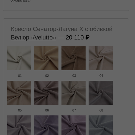
Santorini 0432
Кресло Сенатор-Лагуна X с обивкой
Велюр «Velutto»
— 20 110
01
02
03
04
05
06
07
08