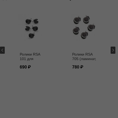
Ролики RSA
Ролики RSA
101 для
705 (ламинат,
кресел D - 11
паркет) D - 11
690
780
мм
мм