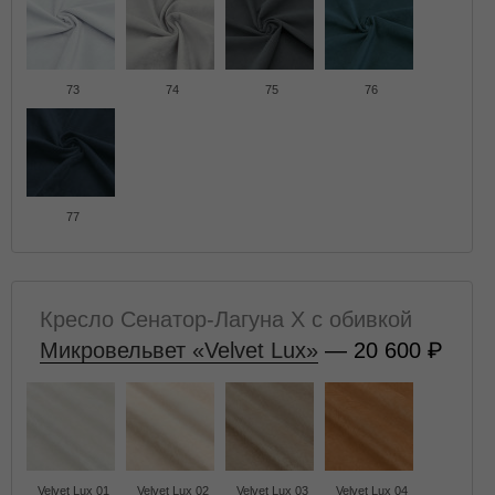
73
74
75
76
77
Кресло Сенатор-Лагуна X с обивкой
Микровельвет «Velvet Lux»
— 20 600
Velvet Lux 01
Velvet Lux 02
Velvet Lux 03
Velvet Lux 04