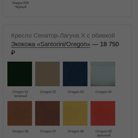
Nappa 999
Чёрный
Кресло Сенатор-Лагуна X с обивкой
Экокожа «Santorini/Oregon»
— 18 750
Oregon 01
Oregon 02
Oregon 03
Oregon 04
зеленый
Oregon 06
Oregon 07
Oregon 08
Oregon 09
красный