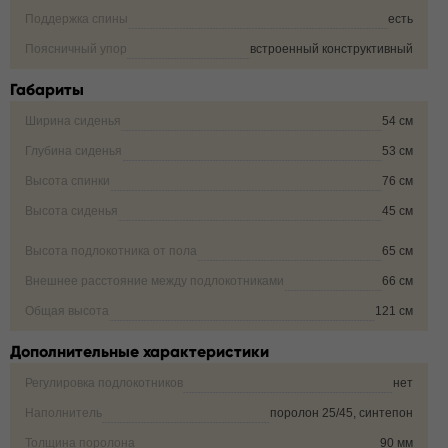
Поддержка спины
есть
Поясничный упор
встроенный конструктивный
Габариты
Ширина сиденья
54 см
Глубина сиденья
53 см
Высота спинки
76 см
Высота сиденья
45 см
Высота подлокотника от пола
65 см
Внешнее расстояние между подлокотниками
66 см
Общая высота
121 см
Дополнительные характеристики
Регулировка подлокотников
нет
Наполнитель
поролон 25/45, синтепон
Толщина поролона
90 мм