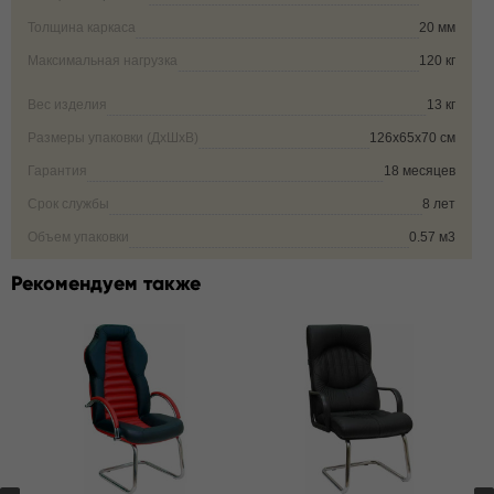
Толщина каркаса
20 мм
Максимальная нагрузка
120 кг
Вес изделия
13 кг
Размеры упаковки (ДxШxВ)
126х65х70 см
Гарантия
18 месяцев
Срок службы
8 лет
Объем упаковки
0.57 м3
Рекомендуем также