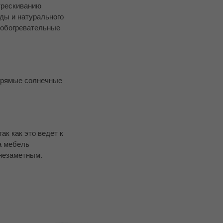
стрескиванию
ды и натурального
 обогревательные
 прямые солнечные
ак как это ведет к
а мебель
 незаметным.