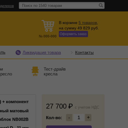
 дилеров
В корзине
5
товаров
,
на сумму
49 829
руб.
Оформить заказ
№
000-000
ель
Ликвидация товара
Контакты
ри
Тест-драйв
кресло
кресла
) + компонент
27 700
c учетом НДС
рный матовый
-
1
+
Кол-во:
иблок NB002B
кет) D - 11 мм