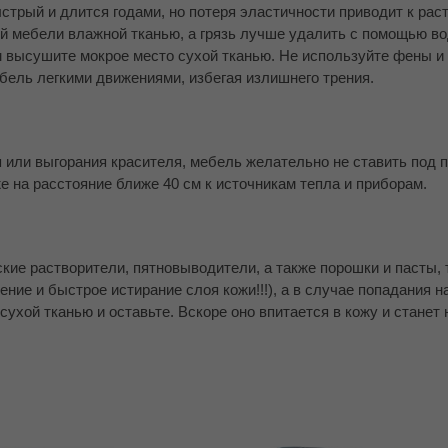
стрый и длится годами, но потеря эластичности приводит к ра
ой мебели влажной тканью, а грязь лучше удалить с помощью во
м высушите мокрое место сухой тканью. Не используйте фены и
бель легкими движениями, избегая излишнего трения.
или выгорания красителя, мебель желательно не ставить под
е на расстояние ближе 40 см к источникам тепла и приборам.
ие растворители, пятновыводители, а также порошки и пасты, т
ие и быстрое истирание слоя кожи!!!), а в случае попадания н
сухой тканью и оставьте. Вскоре оно впитается в кожу и станет