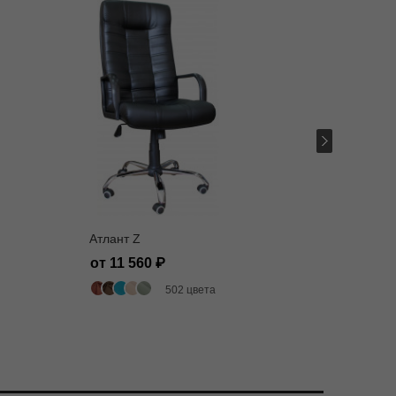
Атлант Z
Билл ех
от 11 560
от 20 
502 цвета