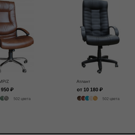
MP/Z
Атлант
1 950
от 10 180
502 цвета
502 цвета