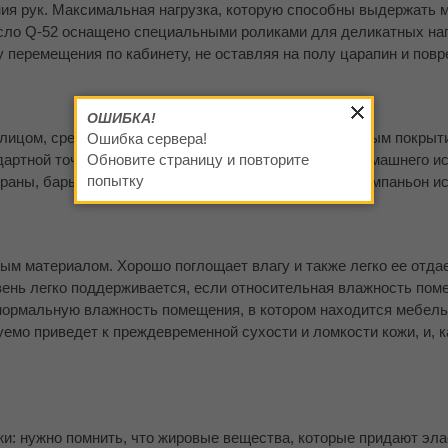
ия рук. Максимальная нагрузка, которую способны выдержать 
Кресло Q-52 оснащено специальными роликами для деликатных н
у перемещения по кабинету, не оставляя на полу царапин и пов
ОШИБКА!
лицом, среднезернистым тиснением, пигментированным покрыт
Ошибка сервера!
артной точке 0,9-1,1мм. Хорошо подходит как для домашнего ис
Обновите страницу и повторите
попытку
ораны, бары). Практически ко всем цветам имеется компаньон и
ым материалом. Хорошо поглощает влагу и также легко ее отда
овень легко поддерживается, если относительная влажность по
нормальную влажность помещения, в котором находится мебель
уемо приведет к преждевременной сухости и ломкости кожи, и, к
и: нужно помнить, что жировые вещества, которые придают эла