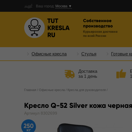
Ваш город:
Москва ▼
Собственное
производство
Курьерская доставка
по всей России
Офисные кресла
Стулья
Готовые к
Доставка
за 1 день
Главная
/
Офисные кресла
/
Кресла для руководителя
/
Кресло Q-52 Silver кожа черна
Артикул 8302699