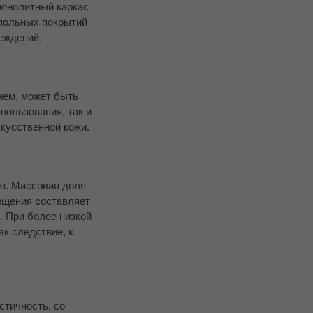
монолитный каркас
апольных покрытий
реждений.
ием, может быть
пользования, так и
скусственной кожи.
ет. Массовая доля
мещения составляет
. При более низкой
ак следствие, к
стичность, со