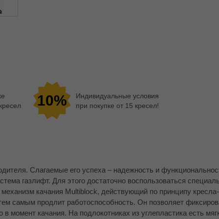
ке
Индивидуальные условия
10%
 кресел
при покупке от 15 кресел!
одителя. Слагаемые его успеха – надежность и функциональнос
истема газлифт. Для этого достаточно воспользоваться специал
 механизм качания Multiblock, действующий по принципу кресла-
 тем самым продлит работоспособность. Он позволяет фиксиров
в момент качания. На подлокотниках из углепластика есть мяг