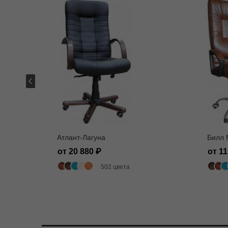
Атлант-Лагуна
Билл 
от 20 880
от 1
502 цвета