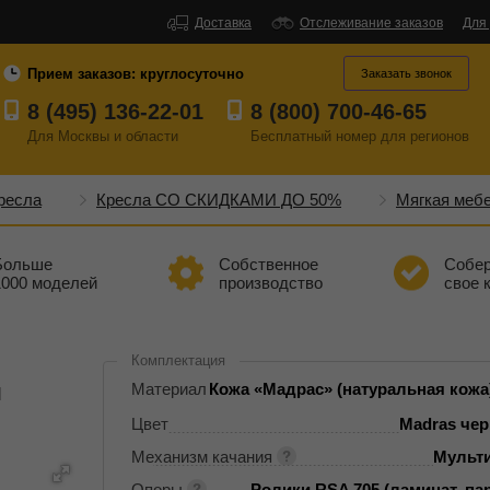
Доставка
Отслеживание заказов
Для
Прием заказов:
круглосуточно
Заказать звонок
8 (495) 136-22-01
8 (800) 700-46-65
Для Москвы и области
Бесплатный
номер
для регионов
ресла
Кресла СО СКИДКАМИ ДО 50%
Мягкая меб
Больше
Собственное
Собе
1000 моделей
производство
свое 
Комплектация
я
Материал
Кожа «Мадрас» (натуральная кожа
Цвет
Madras че
Механизм качания
Мульт
Опоры
Ролики RSA 705 (ламинат, пар