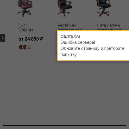
Q-75
Честер ех
Нота лагуна
КОМБИ
натуральная
натуральная
EX MP
кожа
кожа
ОШИБКА!
от 24 850
от 43 650
38 790
МАДРАС
МАДРАС
Ошибка сервера!
черный
черная
Обновите страницу и повторите
318 цветов
Madras черный матовый
Madras черный матовый
попытку