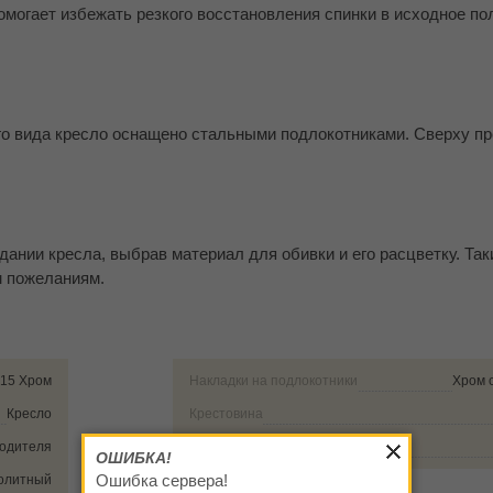
омогает избежать резкого восстановления спинки в исходное по
го вида кресло оснащено стальными подлокотниками. Сверху п
ании кресла, выбрав материал для обивки и его расцветку. Так
м пожеланиям.
15 Хром
Накладки на подлокотники
Хром 
Кресло
Крестовина
водителя
Тип опор
ОШИБКА!
Ошибка сервера!
олитный