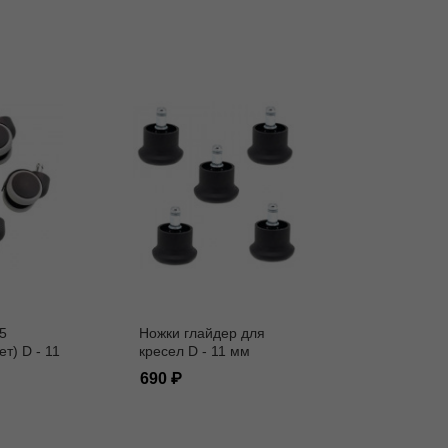
5
Ножки глайдер для
ет) D - 11
кресел D - 11 мм
690