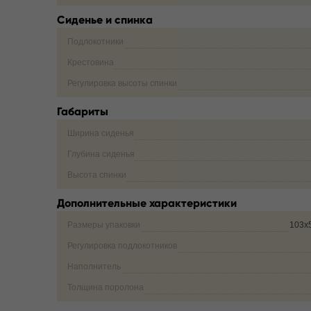
Сиденье и спинка
Подлокотники
Крестовина
Регулировка высоты спинки
Габариты
Ширина сиденья
Глубина сиденья
Высота спинки
Дополнительные характеристики
Размеры упаковки
103х
Регулировка подлокотников
Наполнитель
Толщина поролона