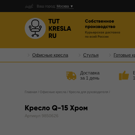
Ваш город:
Москва ▼
Собственное
производство
Курьерская доставка
по всей России
Офисные кресла
Стулья
Готовые к
Доставка
за 1 день
Главная
/
Офисные кресла
/
Кресла для руководителя
/
Кресло Q-15 Хром
Артикул 9850626