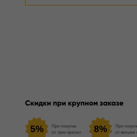
Скидки при крупном заказе
При покупке
При покуп
5%
8%
от трех кресел
от восьми