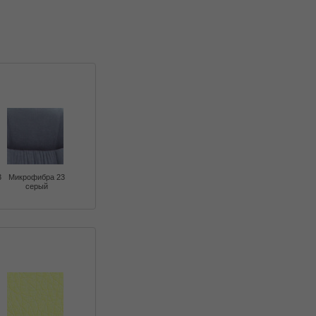
3
Микрофибра 23
серый