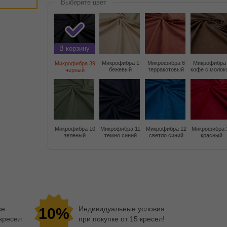
Выберите цвет
В корзину
Микрофибра 1
Микрофибра 6
Микрофибра
Микрофибра 39
бежевый
терракотовый
кофе с молок
черный
Микрофибра 10
Микрофибра 11
Микрофибра 12
Микрофибра 
зеленый
темно синий
светло синий
красный
ке
Индивидуальные условия
10%
 кресел
при покупке от 15 кресел!