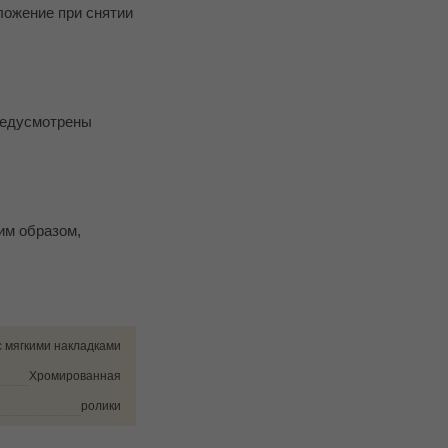
ложение при снятии
редусмотрены
им образом,
с мягкими накладками
Хромированная
ролики