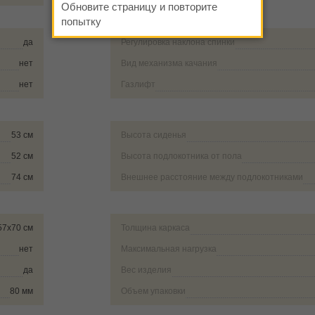
Обновите страницу и повторите
попытку
да
Регулировка наклона спинки
нет
Вид механизма качания
нет
Газлифт
53 см
Высота сиденья
52 см
Высота подлокотника от пола
74 см
Внешнее расстояние между подлокотниками
57х70 см
Толщина каркаса
нет
Максимальная нагрузка
да
Вес изделия
80 мм
Объем упаковки