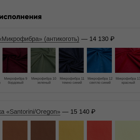
 исполнения
«Микрофибра» (антикоготь)
— 14 130
Микрофибра 9
Микрофибра 10
Микрофибра 11
Микрофибра 12
Микрофибра 1
м
бордовый
зеленый
темно синий
светло синий
красный
а «Santorini/Oregon»
— 15 140