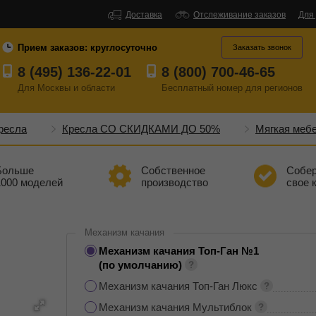
Доставка
Отслеживание заказов
Для
Прием заказов:
круглосуточно
Заказать звонок
8 (495) 136-22-01
8 (800) 700-46-65
Для Москвы и области
Бесплатный
номер
для регионов
ресла
Кресла СО СКИДКАМИ ДО 50%
Мягкая меб
Больше
Собственное
Собе
1000 моделей
производство
свое 
Механизм качания
Механизм качания Топ-Ган №1
(по умолчанию)
Механизм качания Топ-Ган Люкс
Механизм качания Мультиблок