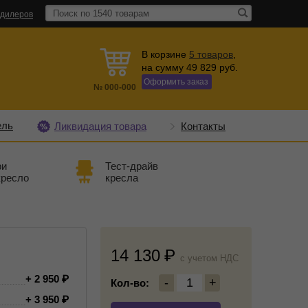
 дилеров
В корзине
5
товаров
,
на сумму
49 829
руб.
Оформить заказ
№
000-000
ель
Ликвидация товара
Контакты
ри
Тест-драйв
кресло
кресла
14 130
c учетом НДС
+ 2 950
-
1
+
Кол-во:
+ 3 950