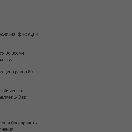
качания, фиксации
ся во время
кости.
олщина равна 80
тойчивость.
ляет 140 кг.
сле и блокировать
онения,