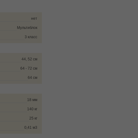
нет
Мультиблок
3 класс
44, 52 см
64 - 72 см
64 см
18 мм
140 кг
25 кг
0,41 м3