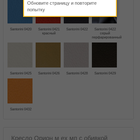
Обновите страницу и повторите
попытку
Santorini 0420
Santorini 0421
Santorini 0422
Santorini 0422
красный
серый
перфарированный
Santorini 0425
Santorini 0426
Santorini 0428
Santorini 0429
Santorini 0432
Кресло Орион м ех мп с обивкой