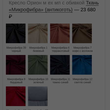
Кресло Орион м ех мп с обивкой
Ткань
«Микрофибра» (антикоготь)
— 23 680
Микрофибра 39
Микрофибра 1
Микрофибра 6
Микрофибра 7
черный
бежевый
терракотовый
кофе с молоком
Микрофибра 9
Микрофибра 10
Микрофибра 11
Микрофибра 12
бордовый
зеленый
темно синий
светло синий