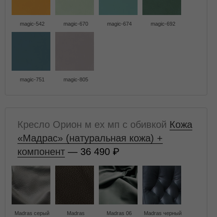
magic-542
magic-670
magic-674
magic-692
magic-751
magic-805
Кресло Орион м ех мп с обивкой
Кожа
«Мадрас» (натуральная кожа) +
компонент
— 36 490
Madras серый
Madras
Madras 06
Madras черный