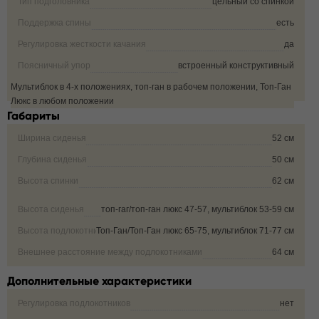
Тип подголовника
цельный со спинкой
Поддержка спины
есть
Регулировка жесткости качания
да
Поясничный упор
встроенный конструктивный
Мультиблок в 4-х положениях, топ-ган в рабочем положении, Топ-Ган
Фиксация угла наклона кресла
Люкс в любом положении
Габариты
Ширина сиденья
52 см
Глубина сиденья
50 см
Высота спинки
62 см
Высота сиденья
топ-гаг/топ-ган люкс 47-57, мультиблок 53-59 см
Высота подлокотника от пола
Топ-Ган/Топ-Ган люкс 65-75, мультиблок 71-77 см
Внешнее расстояние между подлокотниками
64 см
Дополнительные характеристики
Регулировка подлокотников
нет