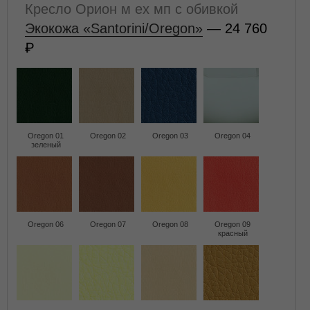
Кресло Орион м ех мп с обивкой
Экокожа «Santorini/Oregon»
— 24 760
Oregon 01
Oregon 02
Oregon 03
Oregon 04
зеленый
Oregon 06
Oregon 07
Oregon 08
Oregon 09
красный