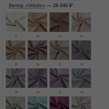
Велюр «Velutto»
— 26 040
01
02
03
04
05
06
07
08
09
10
11
12