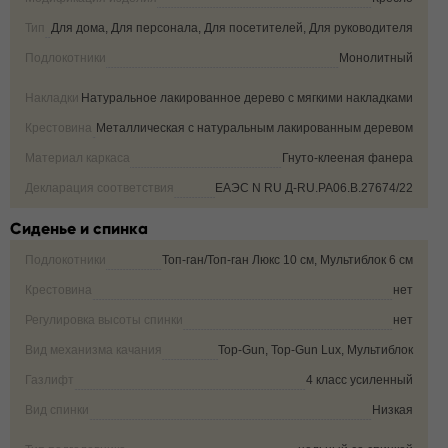
Тип
Для дома, Для персонала, Для посетителей, Для руководителя
Подлокотники
Монолитный
Накладки на подлокотники
Натуральное лакированное дерево с мягкими накладками
Крестовина
Металлическая с натуральным лакированным деревом
Материал каркаса
Гнуто-клееная фанера
Декларация соответствия
ЕАЭС N RU Д-RU.РА06.В.27674/22
Сиденье и спинка
Подлокотники
Топ-ган/Топ-ган Люкс 10 см, Мультиблок 6 см
Крестовина
нет
Регулировка высоты спинки
нет
Вид механизма качания
Top-Gun, Top-Gun Lux, Мультиблок
Газлифт
4 класс усиленный
Вид спинки
Низкая