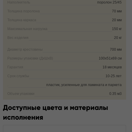
Наполнитель
поролон 25/45
Толщина поролона
70 мм
Толщина каркаса
20 мм
Максимальная нагрузка
150 кг
Вес изделия
20 кг
Диаметр крестовины
700 мм
Размеры упаковки (ДxШxВ)
100х51х69 см
Гарантия
18 месяцев
Срок службы
10-25 лет
.
пластик, усиленные для ламината и паркета
Объем упаковки
0.35 м3
Доступные цвета и материалы
исполнения