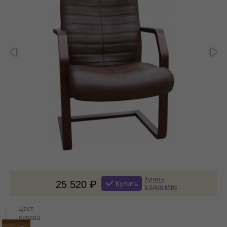
Купить
25 520
Купить
в один клик
Цвет
дерева
на