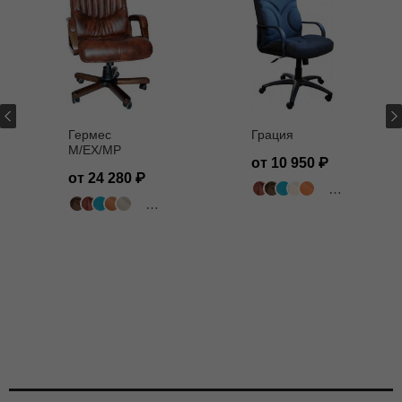
Гермес
Грация
M/EX/MP
от 10 950
от 24 280
502 цвета
502 цвета