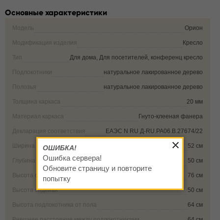
Основные характеристики
Модель
Орион
Модификация изделия
Кресло
Тип
Для дома, Для посетителей, конференц кресло
Подлокотники
натуральное лакированное дерево
Полозья
натуральное лакированное дерево
Толщина каркаса
20 мм
Материал каркаса
Гнуто-клееная фанера
Декларация соответствия
ЕАЭС N RU Д-RU.РА06.В.27674/22
Ширина сиденья
52 см
ОШИБКА!
Ошибка сервера!
Глубина сиденья
50 см
Обновите страницу и повторите
Высота спинки
76 см
попытку
Высота сиденья
50 см
Высота подлокотника от пола
64 см
Внешнее расстояние между подлокотниками
64 см