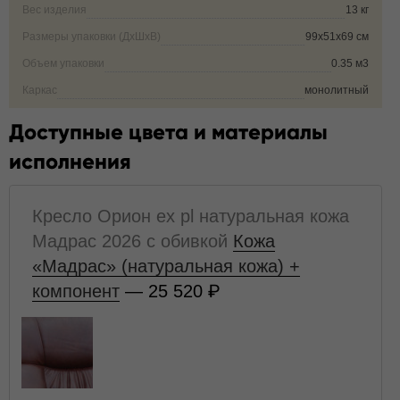
Вес изделия
13 кг
Размеры упаковки (ДxШxВ)
99х51х69 см
Объем упаковки
0.35 м3
Каркас
монолитный
Доступные цвета и материалы
исполнения
Кресло Орион ех pl натуральная кожа
Мадрас 2026 с обивкой
Кожа
«Мадрас» (натуральная кожа) +
компонент
— 25 520