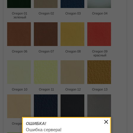
Oregon 01
Oregon 02
Oregon 03
Oregon 04
зеленый
Oregon 06
Oregon 07
Oregon 08
Oregon 09
красный
Oregon 10
Oregon 11
Oregon 12
Oregon 13
ОШИБКА!
Oregon 14
Oregon 15
Oregon 16
Oregon 17
синий
черный
серый
Ошибка сервера!