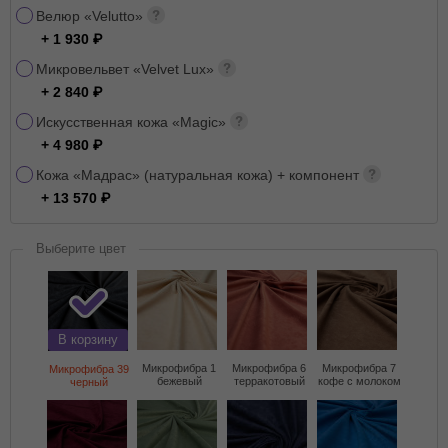
Велюр «Velutto»
+ 1 930
Микровельвет «Velvet Lux»
+ 2 840
Искусственная кожа «Magic»
+ 4 980
Кожа «Мадрас» (натуральная кожа) + компонент
+ 13 570
Выберите цвет
В корзину
Микрофибра 1
Микрофибра 6
Микрофибра 7
Микрофибра 39
бежевый
терракотовый
кофе с молоком
черный