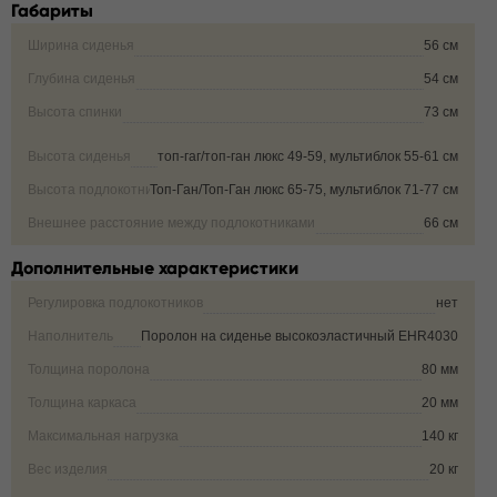
Габариты
Ширина сиденья
56 см
Глубина сиденья
54 см
Высота спинки
73 см
Высота сиденья
топ-гаг/топ-ган люкс 49-59, мультиблок 55-61 см
Высота подлокотника от пола
Топ-Ган/Топ-Ган люкс 65-75, мультиблок 71-77 см
Внешнее расстояние между подлокотниками
66 см
Дополнительные характеристики
Регулировка подлокотников
нет
Наполнитель
Поролон на сиденье высокоэластичный EHR4030
Толщина поролона
80 мм
Толщина каркаса
20 мм
Максимальная нагрузка
140 кг
Вес изделия
20 кг