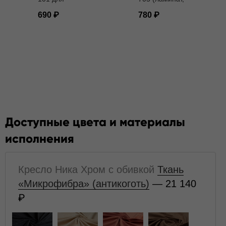
кресел D - 11
паркет) D - 11
690
780
мм
мм
Доступные цвета и материалы
исполнения
Кресло Ника Хром с обивкой
Ткань
«Микрофибра» (антикоготь)
— 21 140