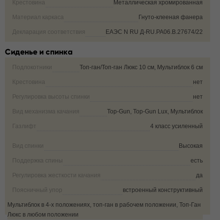
Крестовина
Металлическая хромированная
Материал каркаса
Гнуто-клееная фанера
Декларация соответствия
ЕАЭС N RU Д-RU.РА06.В.27674/22
Сиденье и спинка
Подлокотники
Топ-ган/Топ-ган Люкс 10 см, Мультиблок 6 см
Крестовина
нет
Регулировка высоты спинки
нет
Вид механизма качания
Top-Gun, Top-Gun Lux, Мультиблок
Газлифт
4 класс усиленный
Вид спинки
Высокая
Поддержка спины
есть
Регулировка жесткости качания
да
Поясничный упор
встроенный конструктивный
Мультиблок в 4-х положениях, топ-ган в рабочем положении, Топ-Ган
Фиксация угла наклона кресла
Люкс в любом положении