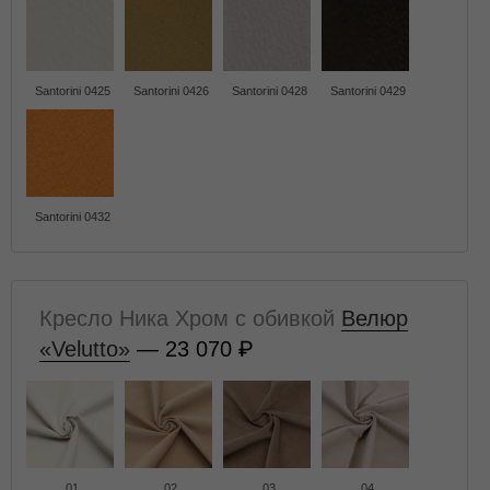
Santorini 0425
Santorini 0426
Santorini 0428
Santorini 0429
Santorini 0432
Кресло Ника Хром с обивкой
Велюр
«Velutto»
— 23 070
01
02
03
04