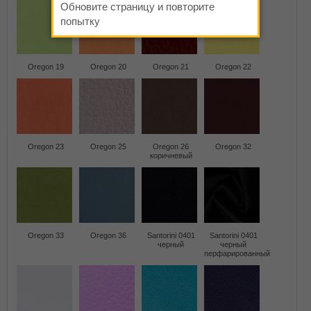
Обновите страницу и повторите
попытку
Oregon 19
Oregon 20
Oregon 21
Oregon 22
Oregon 23
Oregon 25
Oregon 26
Oregon 32
коричневый
Oregon 33
Oregon 36
Santorini 0401
Santorini 0401
черный
черный
перфарированный