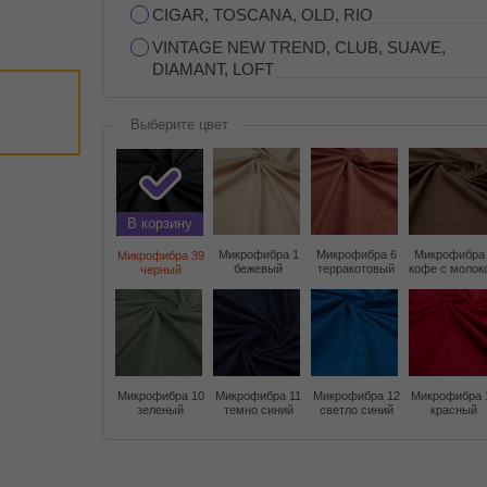
CIGAR, TOSCANA, OLD, RIO
VINTAGE NEW TREND, CLUB, SUAVE,
DIAMANT, LOFT
Выберите цвет
В корзину
Микрофибра 1
Микрофибра 6
Микрофибра
Микрофибра 39
бежевый
терракотовый
кофе с молок
черный
Микрофибра 10
Микрофибра 11
Микрофибра 12
Микрофибра 
зеленый
темно синий
светло синий
красный