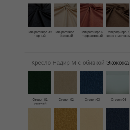
Микрофибра 39
Микрофибра 1
Микрофибра 6
Микрофибра 7
черный
бежевый
терракотовый
кофе с молоко
Кресло Надир M с обивкой
Экокожа 
Oregon 01
Oregon 02
Oregon 03
Oregon 04
зеленый