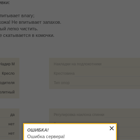
вки:
впитывает влагу;
кожа! Не впитывает запахов.
ый легко чистить.
е скатывается в комочки.
Надир М
Накладки на подлокотники
Кресло
Крестовина
водителя
Тип опор
олитный
да
Регулировка наклона спинки
нет
Вид механизма качания
ОШИБКА!
нет
Газлифт
Ошибка сервера!