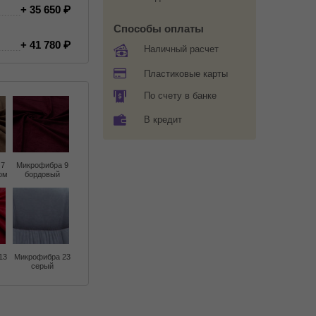
+ 35 650
Способы оплаты
+ 41 780
Наличный расчет
Пластиковые карты
По счету в банке
В кредит
 7
Микрофибра 9
ом
бордовый
13
Микрофибра 23
серый