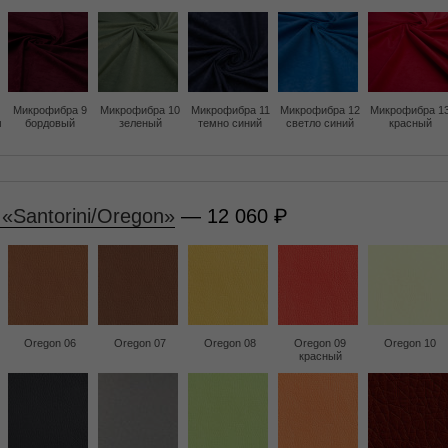
Микрофибра 9
Микрофибра 10
Микрофибра 11
Микрофибра 12
Микрофибра 1
м
бордовый
зеленый
темно синий
светло синий
красный
«Santorini/Oregon»
— 12 060
Oregon 06
Oregon 07
Oregon 08
Oregon 09
Oregon 10
красный