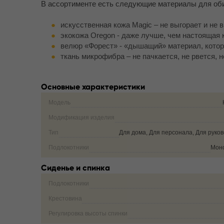
В ассортименте есть следующие материалы для оби
искусственная кожа Magic – не выгорает и не 
экокожа Oregon - даже лучше, чем настоящая 
велюр «Форест» - «дышащий» материал, котор
ткань микрофибра – не пачкается, не рвется, н
Основные характеристики
Модель
Модификация изделия
Тип
Для дома, Для персонала, Для руко
Подлокотники
Мон
Сиденье и спинка
Подлокотники
Крестовина
Регулировка высоты спинки