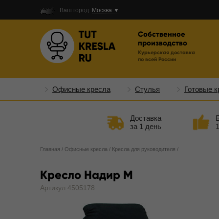
Ваш город:
Москва ▼
Собственное
производство
Курьерская доставка
по всей России
Офисные кресла
Стулья
Готовые к
Доставка
за 1 день
Главная
/
Офисные кресла
/
Кресла для руководителя
/
Кресло Надир М
Артикул 4505178