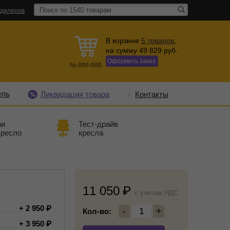
 дилеров
В корзине
5
товаров
,
на сумму
49 829
руб.
Оформить заказ
№
000-000
ель
Ликвидация товара
Контакты
ри
Тест-драйв
кресло
кресла
11 050
c учетом НДС
+ 2 950
-
1
+
Кол-во:
+ 3 950