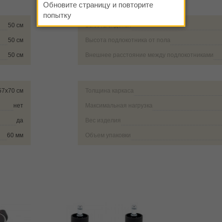
Обновите страницу и повторите
попытку
50 см
Высота сиденья
50 см
Высота подлокотника от пола
50 см
Внешнее расстояние между подлокотниками
57х70 см
Толщина каркаса
нет
Максимальная нагрузка
да
Вес изделия
60 мм
Объем упаковки