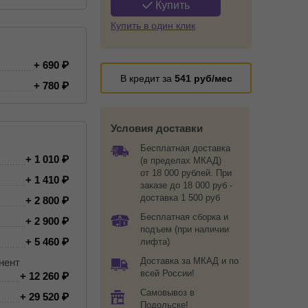
Купить
Купить в один клик
+ 690
В кредит за
541
руб/мес
+ 780
Условия доставки
Бесплатная доставка
+ 1 010
(в пределах МКАД)
от 18 000 рублей. При
+ 1 410
заказе до 18 000 руб -
доставка 1 500 руб
+ 2 800
Бесплатная сборка и
+ 2 900
подъем (при наличии
+ 5 460
лифта)
Доставка за МКАД и по
нент
всей России!
+ 12 260
Самовывоз в
+ 29 520
Подольске!