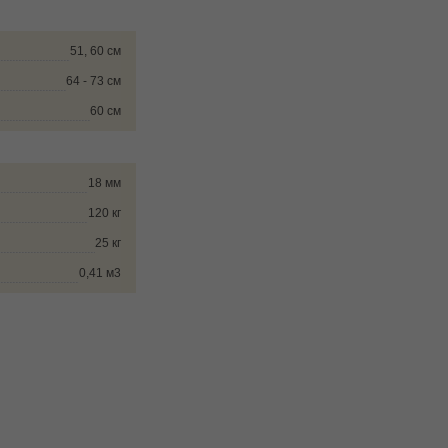
51, 60 см
64 - 73 см
60 см
18 мм
120 кг
25 кг
0,41 м3