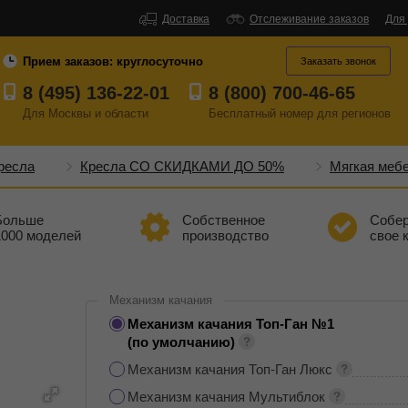
Доставка
Отслеживание заказов
Для
Прием заказов:
круглосуточно
Заказать звонок
8 (495) 136-22-01
8 (800) 700-46-65
Для Москвы и области
Бесплатный
номер
для регионов
ресла
Кресла СО СКИДКАМИ ДО 50%
Мягкая меб
Больше
Собственное
Собе
1000 моделей
производство
свое 
Механизм качания
Механизм качания Топ-Ган №1
(по умолчанию)
Механизм качания Топ-Ган Люкс
Механизм качания Мультиблок