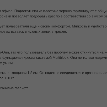
о офиса. Подлокотники из пластика хорошо гармонируют с общи
обивки позволяет подобрать кресло в соответствии со вкусом з
ет пользователя ещё и своим комфортом. Мягкость и удобство
новых вставок в нужных зонах в кресле.
Gun, так что пользователь без проблем может откинуться на не
 функционал кресла системой Multiblock. Она не только надежн
м углом.
тали толщиной 1,8 см. Он надежно соединяется с прочной пла
о 120 кг.
ханизма газлифт.