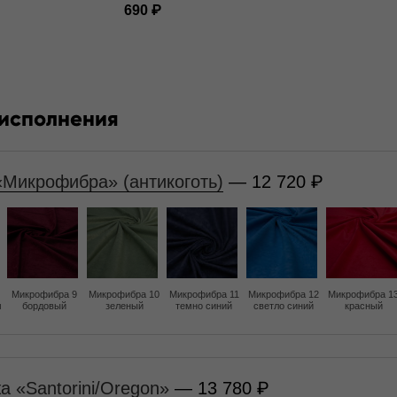
690
 исполнения
«Микрофибра» (антикоготь)
— 12 720
Микрофибра 9
Микрофибра 10
Микрофибра 11
Микрофибра 12
Микрофибра 1
м
бордовый
зеленый
темно синий
светло синий
красный
а «Santorini/Oregon»
— 13 780