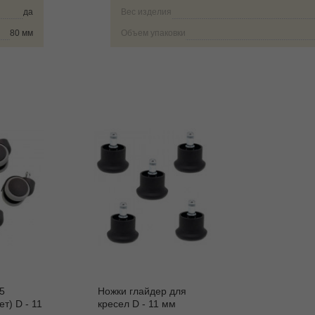
да
Вес изделия
80 мм
Объем упаковки
5
Ножки глайдер для
ет) D - 11
кресел D - 11 мм