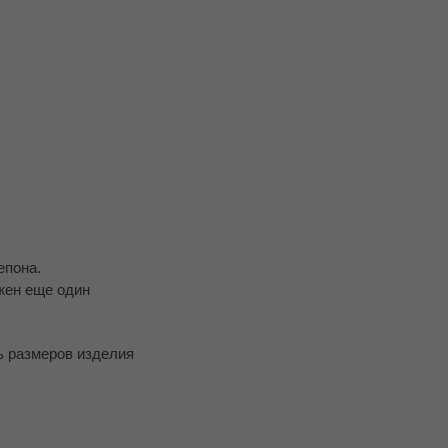
епона.
жен еще один
ь размеров изделия