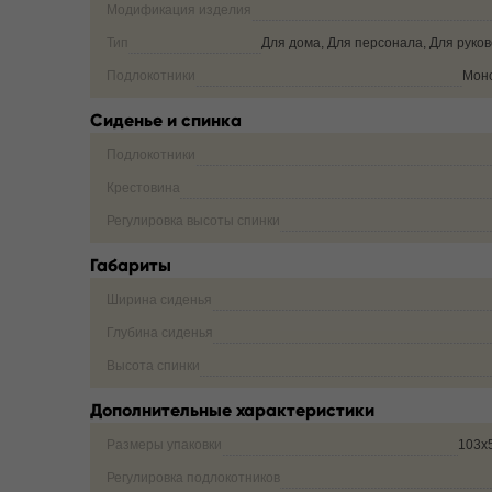
Модификация изделия
Тип
Для дома, Для персонала, Для руко
Подлокотники
Мон
Сиденье и спинка
Подлокотники
Крестовина
Регулировка высоты спинки
Габариты
Ширина сиденья
Глубина сиденья
Высота спинки
Дополнительные характеристики
Размеры упаковки
103х
Регулировка подлокотников