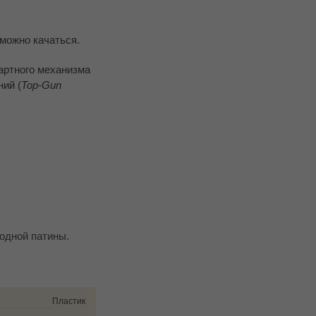
 можно качаться.
артного механизма
ий (
Top-Gun
родной патины.
Пластик