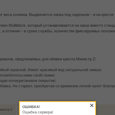
т веса хозяина. Выдвигается лапка под сиденьем – и на кресле
нужен
Multiblock
,
который устанавливается на заказ вместо станд
 а отличия – в сроке службы, количестве фиксируемых положен
ериалов, предлагаемых для обивки кресла Министр Z:
ойкой окраской. Имеет красивый вид натуральной замши;
 потребительскими свойствами;
ющая полиуретановое покрытие;
бивка. Не стареет, приобретая со временем легкий налет благо
ОШИБКА!
нистр Z
Накладки на подлокотники
Ошибка сервера!