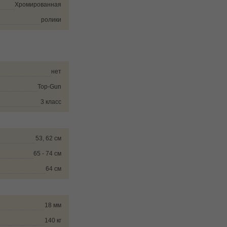
Хромированная
ролики
нет
Top-Gun
3 класс
53, 62 см
65 - 74 см
64 см
18 мм
140 кг