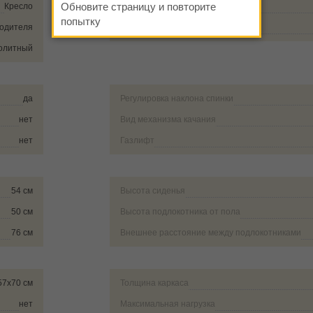
Обновите страницу и повторите
Кресло
Крестовина
попытку
водителя
Тип опор
олитный
да
Регулировка наклона спинки
нет
Вид механизма качания
нет
Газлифт
54 см
Высота сиденья
50 см
Высота подлокотника от пола
76 см
Внешнее расстояние между подлокотниками
57х70 см
Толщина каркаса
нет
Максимальная нагрузка