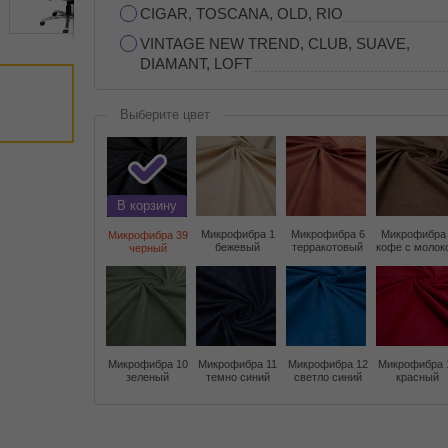
CIGAR, TOSCANA, OLD, RIO
VINTAGE NEW TREND, CLUB, SUAVE,
DIAMANT, LOFT
Выберите цвет
В корзину
Микрофибра 1
Микрофибра 6
Микрофибра
Микрофибра 39
бежевый
терракотовый
кофе с молок
черный
Микрофибра 10
Микрофибра 11
Микрофибра 12
Микрофибра 
зеленый
темно синий
светло синий
красный