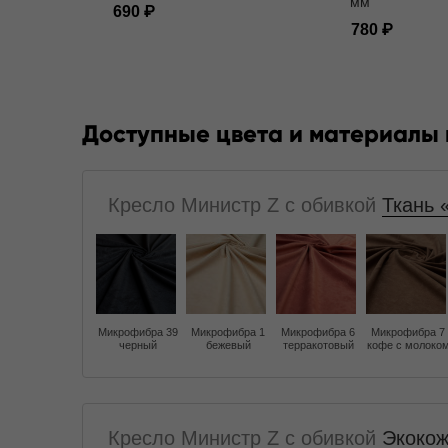
мм
690
780
Доступные цвета и материалы
Кресло Министр Z с обивкой
Ткань 
Микрофибра 39
Микрофибра 1
Микрофибра 6
Микрофибра 7
черный
бежевый
терракотовый
кофе с молоко
Кресло Министр Z с обивкой
Экокож