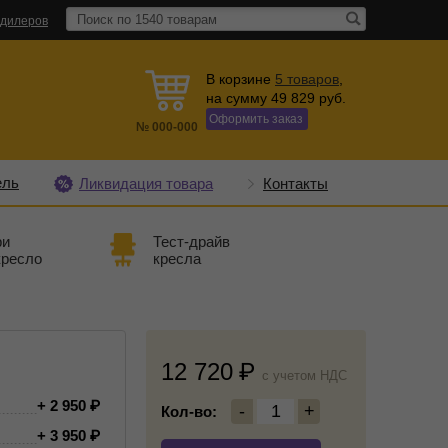
 дилеров
В корзине
5
товаров
,
на сумму
49 829
руб.
Оформить заказ
№
000-000
ель
Ликвидация товара
Контакты
ри
Тест-драйв
кресло
кресла
12 720
c учетом НДС
+ 2 950
-
1
+
Кол-во:
+ 3 950