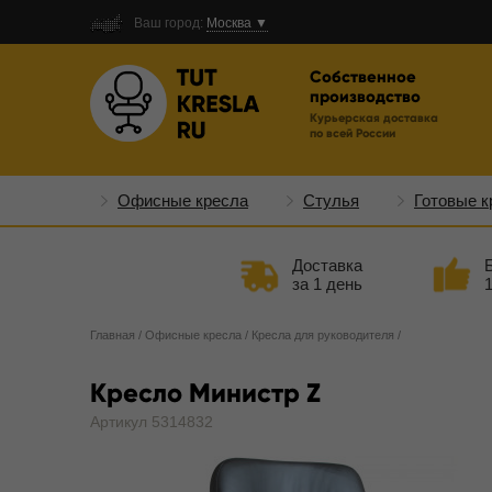
Ваш город:
Москва ▼
Собственное
производство
Курьерская доставка
по всей России
Офисные кресла
Стулья
Готовые к
Доставка
за 1 день
Главная
/
Офисные кресла
/
Кресла для руководителя
/
Кресло Министр Z
Артикул 5314832