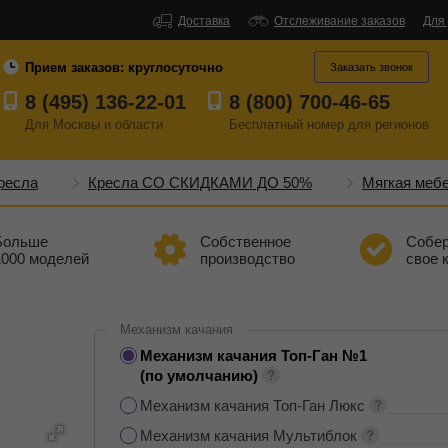
Доставка
Отслеживание заказов
Для
Прием заказов:
круглосуточно
Заказать звонок
8 (495) 136-22-01
8 (800) 700-46-65
Для Москвы и области
Бесплатный
номер
для регионов
ресла
Кресла СО СКИДКАМИ ДО 50%
Мягкая меб
Больше
Собственное
Собе
1000 моделей
производство
свое 
Механизм качания
Механизм качания Топ-Ган №1
(по умолчанию)
Механизм качания Топ-Ган Люкс
Механизм качания Мультиблок