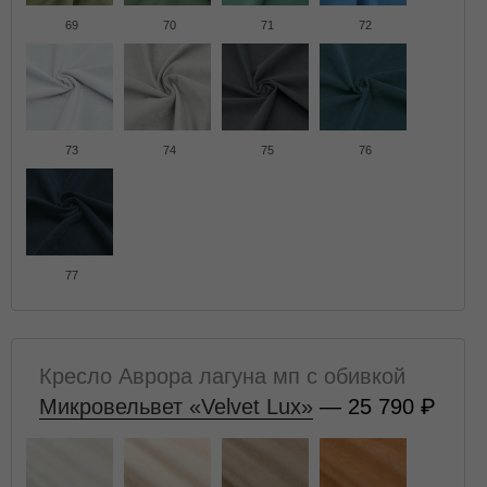
69
70
71
72
73
74
75
76
77
Кресло Аврора лагуна мп с обивкой
Микровельвет «Velvet Lux»
— 25 790