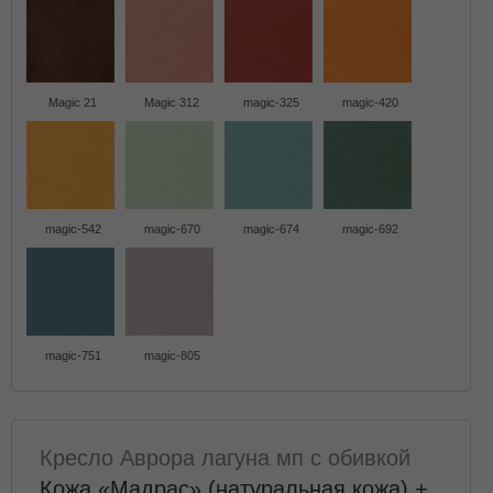
Magic 21
Magic 312
magic-325
magic-420
magic-542
magic-670
magic-674
magic-692
magic-751
magic-805
Кресло Аврора лагуна мп с обивкой
Кожа «Мадрас» (натуральная кожа) +