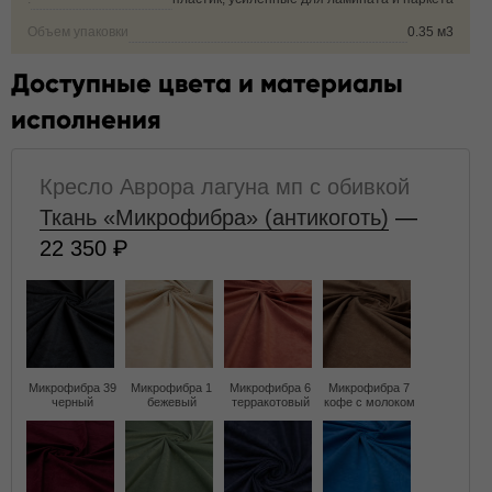
Объем упаковки
0.35 м3
Доступные цвета и материалы
исполнения
Кресло Аврора лагуна мп с обивкой
Ткань «Микрофибра» (антикоготь)
—
22 350
Микрофибра 39
Микрофибра 1
Микрофибра 6
Микрофибра 7
черный
бежевый
терракотовый
кофе с молоком