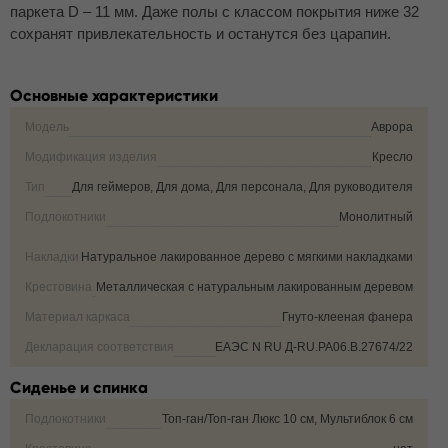
паркета D – 11 мм. Даже полы с классом покрытия ниже 32
сохранят привлекательность и останутся без царапин.
Основные характеристики
Модель
Аврора
Модификация изделия
Кресло
Тип
Для геймеров, Для дома, Для персонала, Для руководителя
Подлокотники
Монолитный
Накладки на подлокотники
Натуральное лакированное дерево с мягкими накладками
Крестовина
Металлическая с натуральным лакированным деревом
Материал каркаса
Гнуто-клееная фанера
Декларация соответствия
ЕАЭС N RU Д-RU.РА06.В.27674/22
Сиденье и спинка
Подлокотники
Топ-ган/Топ-ган Люкс 10 см, Мультиблок 6 см