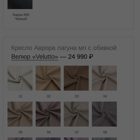
Nappa 999
Чёрный
Кресло Аврора лагуна мп с обивкой
Велюр «Velutto»
— 24 990
01
02
03
04
05
06
07
08