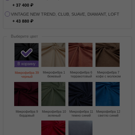
+ 37 400
VINTAGE NEW TREND, CLUB, SUAVE, DIAMANT, LOFT
+ 43 880
Выберите цвет
В корзину
Микрофибра 1
Микрофибра 6
Микрофибра 7
Микрофибра 39
бежевый
терракотовый
кофе с молоком
черный
Микрофибра 9
Микрофибра 10
Микрофибра 11
Микрофибра 12
бордовый
зеленый
темно синий
светло синий