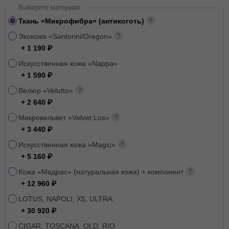
Выберите материал
Ткань «Микрофибра» (антикоготь)
Экокожа «Santorini/Oregon»
+ 1 190
Искусственная кожа «Nappa»
+ 1 590
Велюр «Velutto»
+ 2 640
Микровельвет «Velvet Lux»
+ 3 440
Искусственная кожа «Magic»
+ 5 160
Кожа «Мадрас» (натуральная кожа) + компонент
+ 12 960
LOTUS, NAPOLI, X5, ULTRA
+ 30 920
CIGAR, TOSCANA, OLD, RIO