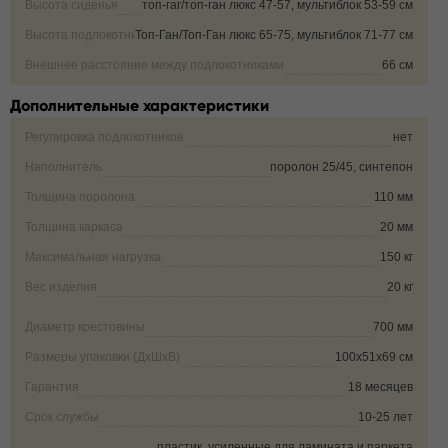
Высота сиденья
топ-гаг/топ-ган люкс 47-57, мультиблок 53-59 см
Высота подлокотника от пола
Топ-Ган/Топ-Ган люкс 65-75, мультиблок 71-77 см
Внешнее расстояние между подлокотниками
66 см
Дополнительные характеристики
Регулировка подлокотников
нет
Наполнитель
поролон 25/45, синтепон
Толщина поролона
110 мм
Толщина каркаса
20 мм
Максимальная нагрузка
150 кг
Вес изделия
20 кг
Диаметр крестовины
700 мм
Размеры упаковки (ДxШxВ)
100х51х69 см
Гарантия
18 месяцев
Срок службы
10-25 лет
.
пластик, усиленные для ламината и паркета