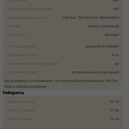
Крестовина
нет
Регулировка высоты спинки
нет
Вид механизма качания
Top-Gun, Top-Gun Lux, Мультиблок
Газлифт
4 класс усиленный
Вид спинки
Высокая
Тип подголовника
цельный со спинкой
Поддержка спины
есть
Регулировка жесткости качания
да
Поясничный упор
встроенный конструктивный
Мультиблок в 4-х положениях, топ-ган в рабочем положении, Топ-Ган
Фиксация угла наклона кресла
Люкс в любом положении
Габариты
Ширина сиденья
54 см
Глубина сиденья
57 см
Высота спинки
71 см