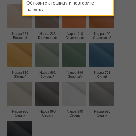
Обновите страницу и повторите
попытку
Nappa 131
Nappa 233
Nappa 410
Nappa 490
Бежевый
Коричневый
Оранжевый
Оранжевый
Nappa 560
Nappa 692
Nappa 696
Nappa 793
Желтый
Зеленый
Зеленый
Синий
Nappa 950
Nappa 968
Nappa 990
Nappa 993
Серый
Серый
Серый
Серый