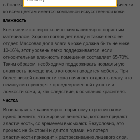
в более агрессивной среде (рестораны, бары). Практически
ко всем цветам имеется компаньон искусственной кожи.
ВЛАЖНОСТЬ
Кожа является гигроскопическим капиллярно-пористым
материалом. Хорошо поглощает влагу и также легко ее
отдает. Массовая доля влаги в коже должна быть не ниже
10-16%, этот уровень легко поддерживается, если
относительная влажность помещения составляет 65-70%.
Таким образом, необходимо поддерживать нормальную
влажность помещения, в котором находится мебель. При
более низкой влажности кожа начинает отдавать влагу, что
неминуемо приведет к преждевременной сухости и
ломкости кожи, и, как следствие, к осыпанию красителя.
ЧИСТКА
Возвращаясь к капиллярно- пористому строению кожи:
нужно помнить, что жировые вещества, которые придают
эластичность, со временем высыхают. Безусловно, это
процесс не быстрый и длится годами, но потеря
эластичности приводит к растрескиванию лицевого слоя.