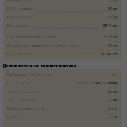
Ширина сиденья
55 см
Глубина сиденья
50 см
Высота спинки
81 см
Высота сиденья
55-61 см
Высота подлокотника от пола
71-77 см
Внешнее расстояние между подлокотниками
67 см
Общая высота
136-142 см
Дополнительные характеристики
Регулировка подлокотников
нет
Наполнитель
поролон 25/45, синтепон
Толщина поролона
90 мм
Толщина каркаса
20 мм
Максимальная нагрузка
250 кг
Вес изделия
21 кг