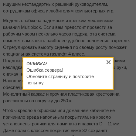
ищущим нестандартных решений руководителям,
сотрудникам офиса и любителям компьютерных игр.
Модель снабжена надежным и крепким механизмом
качания Multiblock. Если вам предстоит провести за
рабочим часом несколько часов подряд, эта система
поможет вам занять наиболее удобное положение в кресле.
Отрегулировать высоту сиденья по своему росту поможет
специальная система газлифт 4 класс.
Подлокотники сделаны из пластика и дополнены мягкими
ОШИБКА!
накладками. На них можно удобно разместить на них руки,
Ошибка сервера!
снижая нагрузку на локти.
Обновите страницу и повторите
Наполнитель спинки и сиденья модели Идея Silver
попытку
обеспечивает дополнительный комфорт.
Монолитный каркас и прочная пластиковая крестовина
рассчитаны на нагрузку до 250 кг.
Чтобы кресло в офисном или домашнем кабинете не
причинило вреда напольным покрытиям, на кресло
установлены ролики для ламината и паркета D – 11 мм.
Даже полы с классом покрытия ниже 32 сохранят