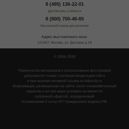
8 (495) 136-22-01
Для Москвы и области
8 (800) 700-46-65
Бесплатный номер для регионов
Адрес выставочного зала:
115487, Москва, ул. Деловая д.18
© 2008–2026
Перепечатка материалов и использование фотографий
допускается только с согласия владельцев сайта
и при наличии активной ссылки на tutkresla.ru
Информация, размещенная на сайте, носит ознакомительный
характер и ни при каких условиях не является
публичной офертой, определяемой
положениями Статьи 437 Гражданского кодекса РФ.