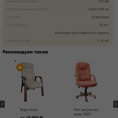
Диаметр крестовины
700 мм
Размеры упаковки (ДxШxВ)
100х51х69 см
Гарантия
18 месяцев
Срок службы
10 лет
.
усиленные для ламината и паркета
Объем упаковки
0.35 м3
Рекомендуем также
Корн boss
Рич лагуна мп
кожа 3007
от 18 900