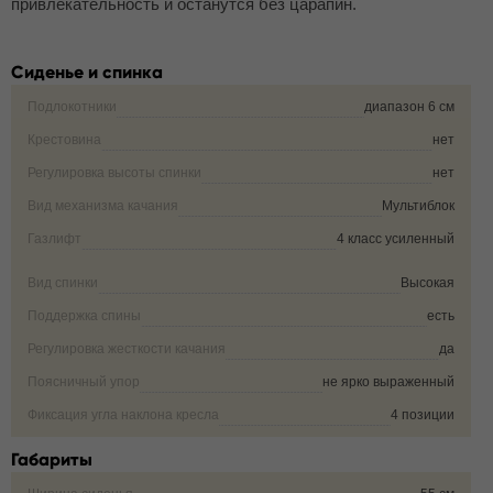
привлекательность и останутся без царапин.
Сиденье и спинка
Подлокотники
диапазон 6 см
Крестовина
нет
Регулировка высоты спинки
нет
Вид механизма качания
Мультиблок
Газлифт
4 класс усиленный
Вид спинки
Высокая
Поддержка спины
есть
Регулировка жесткости качания
да
Поясничный упор
не ярко выраженный
Фиксация угла наклона кресла
4 позиции
Габариты