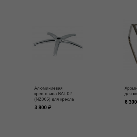
Алюминиевая
Хроми
крестовина BAL 02
для к
(NZ005) для кресла
6 30
3 800