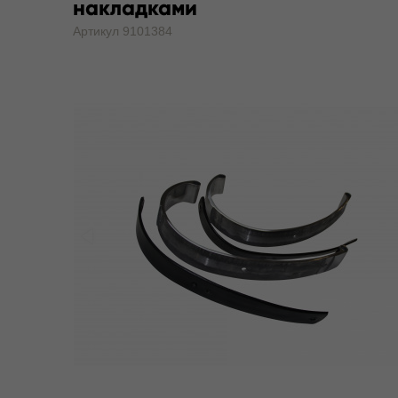
накладками
Артикул 9101384