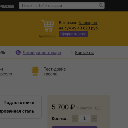
 дилеров
В корзине
5
товаров
,
на сумму
49 829
руб.
Оформить заказ
№
000-000
ель
Ликвидация товара
Контакты
ри
Тест-драйв
кресло
кресла
Подлокотники
5 700
c учетом НДС
рованная сталь
-
1
+
Кол-во: