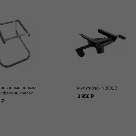
рованные полозья
Мультиблок NB002B
онференц кресел
3 950
0