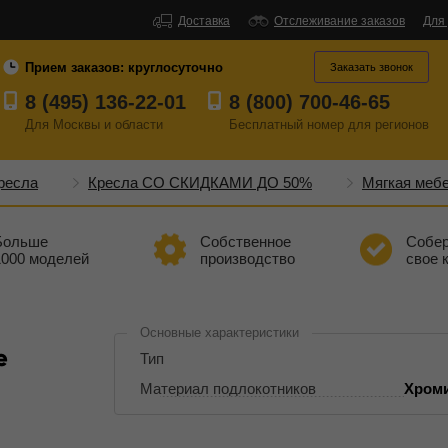
Доставка
Отслеживание заказов
Для
Прием заказов:
круглосуточно
Заказать звонок
8 (495) 136-22-01
8 (800) 700-46-65
Для Москвы и области
Бесплатный
номер
для регионов
ресла
Кресла СО СКИДКАМИ ДО 50%
Мягкая меб
Больше
Собственное
Собе
1000 моделей
производство
свое 
Основные характеристики
е
Тип
Материал подлокотников
Хроми