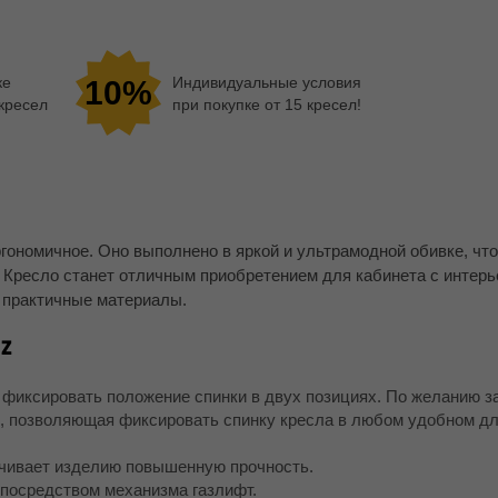
ке
Индивидуальные условия
10%
 кресел
при покупке от 15 кресел!
гономичное. Оно выполнено в яркой и ультрамодной обивке, чт
 Кресло станет отличным приобретением для кабинета с интерье
 практичные материалы.
 Z
 фиксировать положение спинки в двух позициях. По желанию з
k, позволяющая фиксировать спинку кресла в любом удобном д
чивает изделию повышенную прочность.
посредством механизма газлифт.