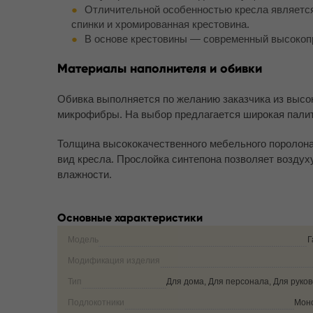
Отличительной особенностью кресла является
спинки и хромированная крестовина.
В основе крестовины — современный высокопр
Материалы наполнителя и обивки
Обивка выполняется по желанию заказчика из высок
микрофибры. На выбор предлагается широкая палит
Толщина высококачественного мебельного поролона
вид кресла. Прослойка синтепона позволяет возду
влажности.
Основные характеристики
Модель
Г
Модификация изделия
Тип
Для дома, Для персонала, Для руко
Подлокотники
Мон