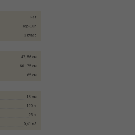
нет
Top-Gun
3 класс
47, 56 см
66 - 75 см
65 см
18 мм
120 кг
25 кг
0,41 м3