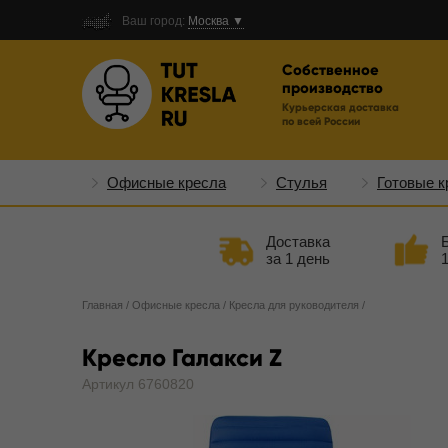
Ваш город:
Москва ▼
Собственное
производство
Курьерская доставка
по всей России
Офисные кресла
Стулья
Готовые к
Доставка
за 1 день
Главная
/
Офисные кресла
/
Кресла для руководителя
/
Кресло Галакси Z
Артикул 6760820