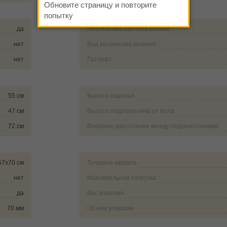
Обновите страницу и повторите
попытку
да
Регулировка наклона спинки
нет
Вид механизма качания
нет
Газлифт
55 см
Высота сиденья
47 см
Высота подлокотника от пола
72 см
Внешнее расстояние между подлокотниками
57х70 см
Толщина каркаса
нет
Максимальная нагрузка
да
Вес изделия
70 мм
Объем упаковки