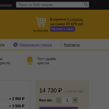
 дилеров
В корзине
5
товаров
,
на сумму
49 829
руб.
Оформить заказ
№
000-000
ель
Ликвидация товара
Контакты
ри
Тест-драйв
кресло
кресла
14 730
c учетом НДС
+ 2 950
-
1
+
Кол-во:
+ 3 950