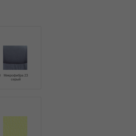
3
Микрофибра 23
серый