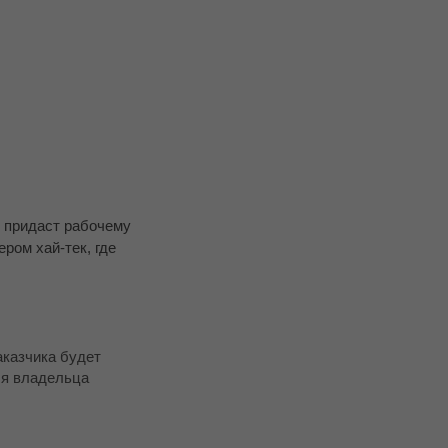
о придаст рабочему
ром хай-тек, где
аказчика будет
ля владельца