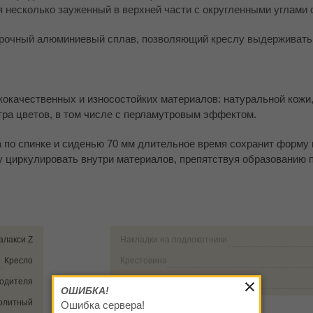
 несколько зауженный в верхней части с округленными углами 
очный алюминиевый сплав, позволяющий креслу выдерживать м
окачественных и износостойких материалов: натуральной кожи,
ра цветов, в том числе с перламутровым эффектом.
 по спинке и сиденью 70 мм длительное время сохранит форму
ху циркулировать внутри материалов, препятствуя образованию
алакси Z
Накладки на подлокотники
Кресло
Крестовина
водителя
Тип опор
ОШИБКА!
олитный
Ошибка сервера!