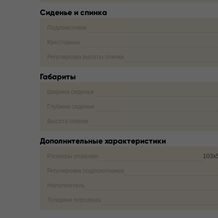
Сиденье и спинка
Подлокотники
Крестовина
Регулировка высоты спинки
Габариты
Ширина сиденья
Глубина сиденья
Высота спинки
Дополнительные характеристики
Размеры упаковки
103х
Регулировка подлокотников
Наполнитель
Толщина поролона