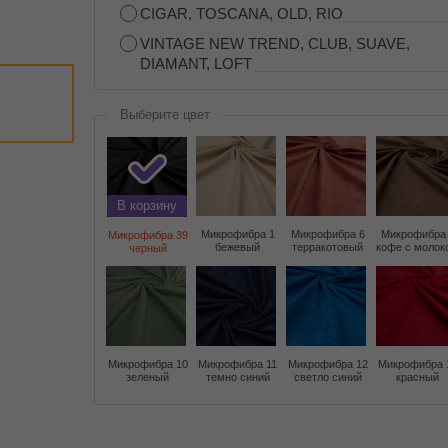
CIGAR, TOSCANA, OLD, RIO
VINTAGE NEW TREND, CLUB, SUAVE,
DIAMANT, LOFT
Выберите цвет
В корзину
Микрофибра 1
Микрофибра 6
Микрофибра
Микрофибра 39
бежевый
терракотовый
кофе с молок
черный
Микрофибра 10
Микрофибра 11
Микрофибра 12
Микрофибра 
зеленый
темно синий
светло синий
красный