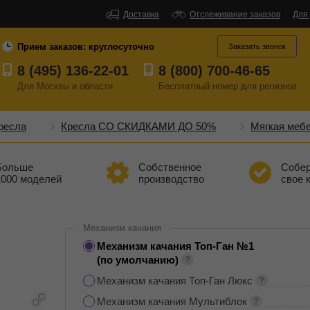
Доставка
Отслеживание заказов
Для
Прием заказов:
круглосуточно
Заказать звонок
8 (495) 136-22-01
8 (800) 700-46-65
Для Москвы и области
Бесплатный
номер
для регионов
ресла
Кресла СО СКИДКАМИ ДО 50%
Мягкая меб
Больше
Собственное
Собе
1000 моделей
производство
свое 
Механизм качания
Механизм качания Топ-Ган №1
(по умолчанию)
Механизм качания Топ-Ган Люкс
Механизм качания Мультиблок