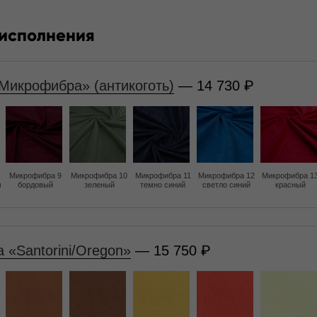
 исполнения
Микрофибра» (антикоготь)
— 14 730
Микрофибра 9
Микрофибра 10
Микрофибра 11
Микрофибра 12
Микрофибра 1
м
бордовый
зеленый
темно синий
светло синий
красный
 «Santorini/Oregon»
— 15 750