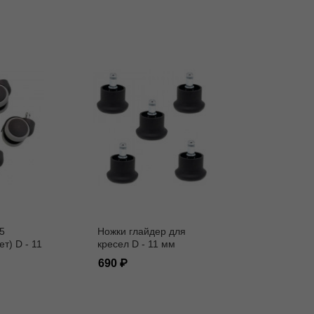
5
Ножки глайдер для
ет) D - 11
кресел D - 11 мм
690