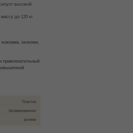
силуэт высокой
ассу до 120 кг.
 кожзама, экокожи,
 и привлекательный
 повышенной
Пластик
Хромированная
ролики