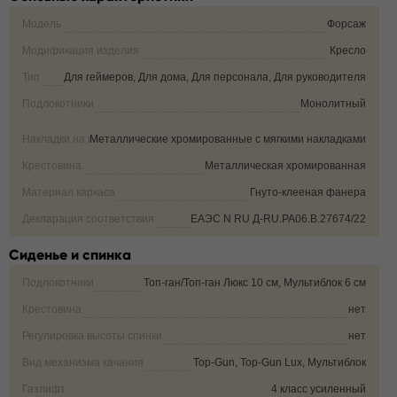
Модель
Форсаж
Модификация изделия
Кресло
Тип
Для геймеров, Для дома, Для персонала, Для руководителя
Подлокотники
Монолитный
Накладки на подлокотники
Металлические хромированные с мягкими накладками
Крестовина
Металлическая хромированная
Материал каркаса
Гнуто-клееная фанера
Декларация соответствия
ЕАЭС N RU Д-RU.РА06.В.27674/22
Сиденье и спинка
Подлокотники
Топ-ган/Топ-ган Люкс 10 см, Мультиблок 6 см
Крестовина
нет
Регулировка высоты спинки
нет
Вид механизма качания
Top-Gun, Top-Gun Lux, Мультиблок
Газлифт
4 класс усиленный