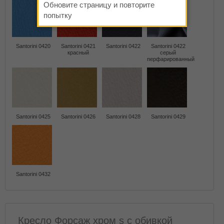
Обновите страницу и повторите
попытку
Santorini 0420
Santorini 0421
Santorini 0422
Santorini 0422
красный
серый
перфарированный
Santorini 0425
Santorini 0426
Santorini 0428
Santorini 0429
Santorini 0432
Кресло Форсаж хром s с обивкой