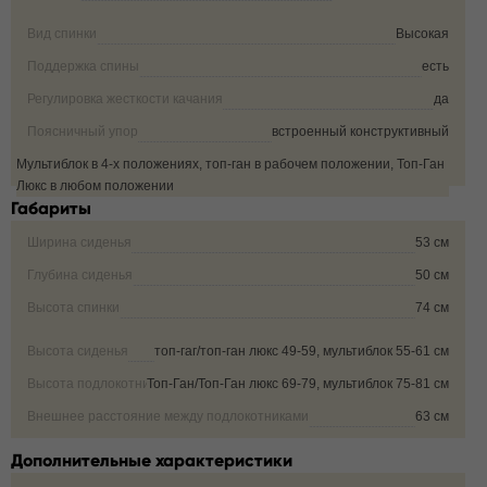
Вид спинки
Высокая
Поддержка спины
есть
Регулировка жесткости качания
да
Поясничный упор
встроенный конструктивный
Мультиблок в 4-х положениях, топ-ган в рабочем положении, Топ-Ган
Фиксация угла наклона кресла
Люкс в любом положении
Габариты
Ширина сиденья
53 см
Глубина сиденья
50 см
Высота спинки
74 см
Высота сиденья
топ-гаг/топ-ган люкс 49-59, мультиблок 55-61 см
Высота подлокотника от пола
Топ-Ган/Топ-Ган люкс 69-79, мультиблок 75-81 см
Внешнее расстояние между подлокотниками
63 см
Дополнительные характеристики