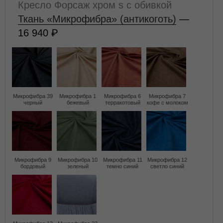
Кресло Форсаж хром s с обивкой
Ткань «Микрофибра» (антикоготь)
—
16 940
Микрофибра 39
Микрофибра 1
Микрофибра 6
Микрофибра 7
черный
бежевый
терракотовый
кофе с молоком
Микрофибра 9
Микрофибра 10
Микрофибра 11
Микрофибра 12
бордовый
зеленый
темно синий
светло синий