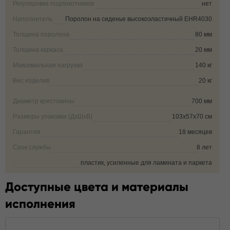
Регулировка подлокотников
нет
Наполнитель
Поролон на сиденье высокоэластичный EHR4030
Толщина поролона
80 мм
Толщина каркаса
20 мм
Максимальная нагрузка
140 кг
Вес изделия
20 кг
Диаметр крестовины
700 мм
Размеры упаковки (ДxШxВ)
103x57x70 см
Гарантия
18 месяцев
Срок службы
8 лет
.
пластик, усиленные для ламината и паркета
Доступные цвета и материалы
исполнения