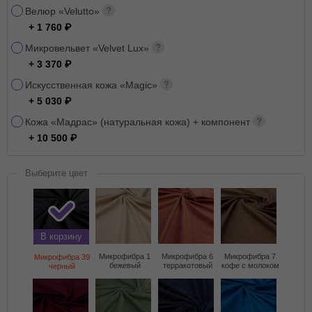
Велюр «Velutto»
+ 1 760
Микровельвет «Velvet Lux»
+ 3 370
Искусственная кожа «Magic»
+ 5 030
Кожа «Мадрас» (натуральная кожа) + компонент
+ 10 500
Выберите цвет
В корзину
Микрофибра 1
Микрофибра 6
Микрофибра 7
Микрофибра 39
бежевый
терракотовый
кофе с молоком
черный