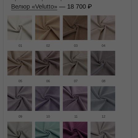
Велюр «Velutto»
— 18 700
01
02
03
04
05
06
07
08
09
10
11
12