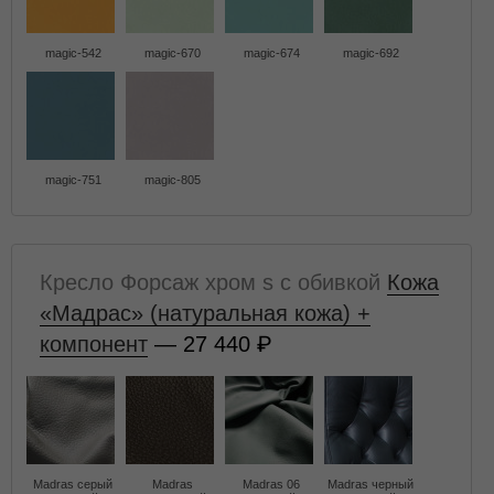
magic-542
magic-670
magic-674
magic-692
magic-751
magic-805
Кресло Форсаж хром s с обивкой
Кожа
«Мадрас» (натуральная кожа) +
компонент
— 27 440
Madras серый
Madras
Madras 06
Madras черный