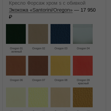
Кресло Форсаж хром s с обивкой
Экокожа «Santorini/Oregon»
— 17 950
Oregon 01
Oregon 02
Oregon 03
Oregon 04
зеленый
Oregon 06
Oregon 07
Oregon 08
Oregon 09
красный