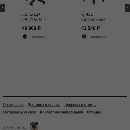
ЛЕГЕНДА
Q-421
ЛАГУНА МП
натуральная
КОЖА
кожа Мадрас
40 900
43 540
КОРИЧНЕВАЯ
2002
Madras 2012 двухтоновый глянец
Madras 2002 двухтоновый глянец
О компании
Доставка и оплата
Вопросы и ответы
Материалы обивки
Контактная информация
Отзывы
Мы в сети: