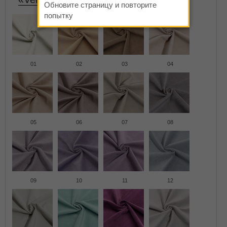
Обновите страницу и повторите
попытку
01
02
03
04
05
06
07
08
09
10
11
12