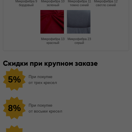
Микрофибра 9
Микрофибра 10
Микрофибра 11
Микрофибра 12
бордовый
зеленый
темно синий
светло синий
Микрофибра 13
Микрофибра 23
красный
серый
Скидки при крупном заказе
При покупке
5%
от трех кресел
При покупке
8%
от восьми кресел