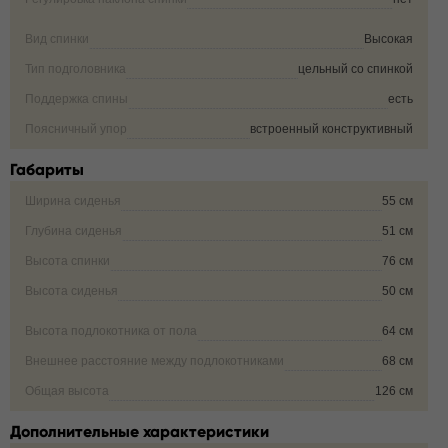
Вид спинки
Высокая
Тип подголовника
цельный со спинкой
Поддержка спины
есть
Поясничный упор
встроенный конструктивный
Габариты
Ширина сиденья
55 см
Глубина сиденья
51 см
Высота спинки
76 см
Высота сиденья
50 см
Высота подлокотника от пола
64 см
Внешнее расстояние между подлокотниками
68 см
Общая высота
126 см
Дополнительные характеристики