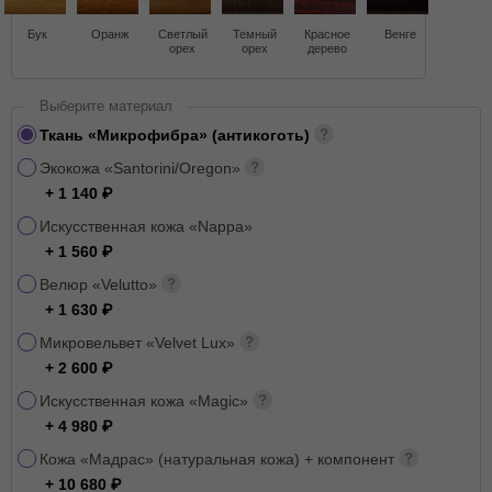
Бук
Оранж
Светлый
Темный
Красное
Венге
орех
орех
дерево
Выберите материал
Ткань «Микрофибра» (антикоготь)
Экокожа «Santorini/Oregon»
+ 1 140
Искусственная кожа «Nappa»
+ 1 560
Велюр «Velutto»
+ 1 630
Микровельвет «Velvet Lux»
+ 2 600
Искусственная кожа «Magic»
+ 4 980
Кожа «Мадрас» (натуральная кожа) + компонент
+ 10 680