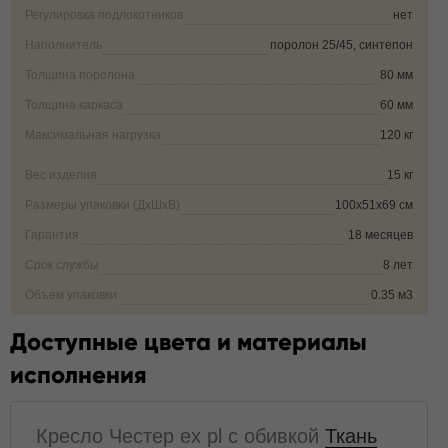
Регулировка подлокотников
нет
Наполнитель
поролон 25/45, синтепон
Толщина поролона
80 мм
Толщина каркаса
60 мм
Максимальная нагрузка
120 кг
Вес изделия
15 кг
Размеры упаковки (ДxШxВ)
100х51х69 см
Гарантия
18 месяцев
Срок службы
8 лет
Объем упаковки
0.35 м3
Доступные цвета и материалы
исполнения
Кресло Честер ех pl с обивкой
Ткань