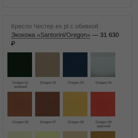
Кресло Честер ех pl с обивкой
Экокожа «Santorini/Oregon»
— 31 630
Oregon 01
Oregon 02
Oregon 03
Oregon 04
зеленый
Oregon 06
Oregon 07
Oregon 08
Oregon 09
красный