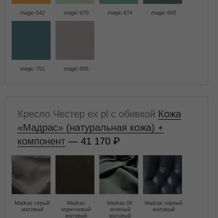
magic-542
magic-670
magic-674
magic-692
magic-751
magic-805
Кресло Честер ех pl с обивкой
Кожа
«Мадрас» (натуральная кожа) +
компонент
— 41 170
Madras серый
Madras
Madras 06
Madras черный
матовый
коричневый
зеленый
матовый
матовый
матовый