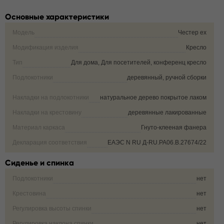
Основные характеристики
Модель
Честер ех
Модификация изделия
Кресло
Тип
Для дома, Для посетителей, конференц кресло
Подлокотники
деревянный, ручной сборки
Накладки на подлокотники
натуральное дерево покрытое лаком
Накладки на крестовину
деревянные лакированные
Материал каркаса
Гнуто-клееная фанера
Декларация соответствия
ЕАЭС N RU Д-RU.РА06.В.27674/22
Сиденье и спинка
Подлокотники
нет
Крестовина
нет
Регулировка высоты спинки
нет
Регулировка наклона спинки
нет