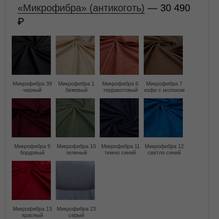
«Микрофибра» (антикоготь)
— 30 490
Микрофибра 39
Микрофибра 1
Микрофибра 6
Микрофибра 7
черный
бежевый
терракотовый
кофе с молоком
Микрофибра 9
Микрофибра 10
Микрофибра 11
Микрофибра 12
бордовый
зеленый
темно синий
светло синий
Микрофибра 13
Микрофибра 23
красный
серый