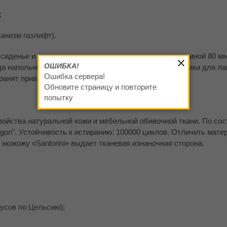
;
анизм газлифт).
сиденье и спинка с поролоновым наполнителем толщиной 80 мм
ОШИБКА!
а напольным покрытиям, на кресло установлены ролики для ла
Ошибка сервера!
ранят привлекательность и останутся без царапин.
Обновите страницу и повторите
попытку
войства натуральной кожи и мебельной обивочной ткани. По сос
gon". Устойчивость к истиранию: 100000 циклов. Отличить мате
экокожу «Santorini» выдает тканевая изнаночная сторона.
дусов по Цельсию);