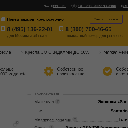
Доставка
Отслеживание заказов
Для
Прием заказов:
круглосуточно
Заказать звонок
8 (495) 136-22-01
8 (800) 700-46-65
Для Москвы и области
Бесплатный
номер
для регионов
ресла
Кресла СО СКИДКАМИ ДО 50%
Мягкая меб
Больше
Собственное
Собе
1000 моделей
производство
свое 
Комплектация
Материал
Экокожа «Sant
Цвет
Santori
Механизм качания
Топ
Опоры
Ролики RSA 705 (ламинат, пар