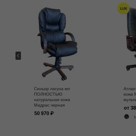
LUX
Сеньор лагуна мп
Атлан
ПОЛНОСТЬЮ
кожа 
натуральная кожа
мульт
Мадрас черная
от 3
50 970
M