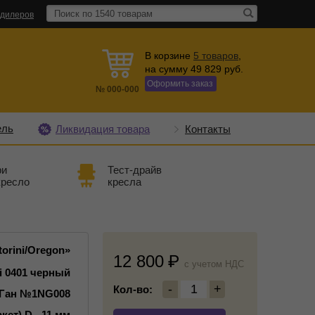
 дилеров
В корзине
5
товаров
,
на сумму
49 829
руб.
Оформить заказ
№
000-000
ель
Ликвидация товара
Контакты
ри
Тест-драйв
кресло
кресла
orini/Oregon»
12 800
c учетом НДС
ni 0401 черный
-
1
+
Кол-во:
-Ган №1NG008
кет) D - 11 мм