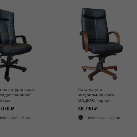
т ех натуральная
Нота лагуна
Мадрас черная/
натуральная кожа
иблок
МАДРАС черная
8 070
38 790
adras черный матовый
Madras черный матовый