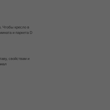
. Чтобы кресло в
мината и паркета D
таву, свойствам и
риал