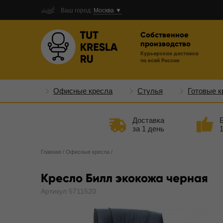
Ваш город:
Москва ▼
Собственное
производство
Курьерская доставка
по всей России
Офисные кресла
Стулья
Готовые к
Доставка
за 1 день
Главная
/
Офисные кресла
/
Кресло Билл экокожа черная
Артикул 5711520