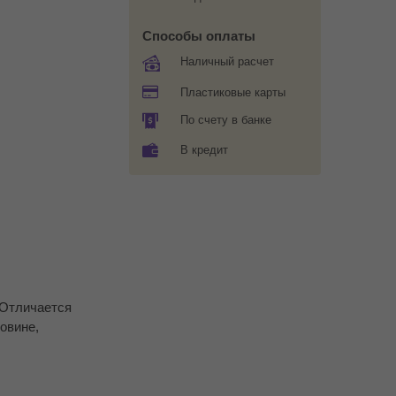
Способы оплаты
Наличный расчет
Пластиковые карты
По счету в банке
В кредит
 Отличается
овине,